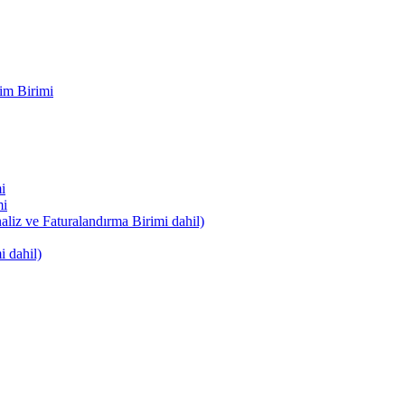
im Birimi
i
mi
naliz ve Faturalandırma Birimi dahil)
i dahil)