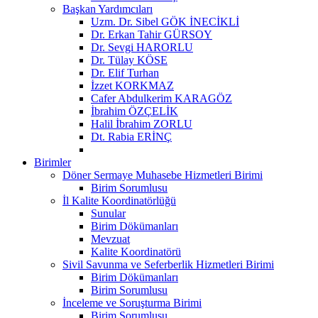
Başkan Yardımcıları
Uzm. Dr. Sibel GÖK İNECİKLİ
Dr. Erkan Tahir GÜRSOY
Dr. Sevgi HARORLU
Dr. Tülay KÖSE
Dr. Elif Turhan
İzzet KORKMAZ
Cafer Abdulkerim KARAGÖZ
İbrahim ÖZÇELİK
Halil İbrahim ZORLU
Dt. Rabia ERİNÇ
Birimler
Döner Sermaye Muhasebe Hizmetleri Birimi
Birim Sorumlusu
İl Kalite Koordinatörlüğü
Sunular
Birim Dökümanları
Mevzuat
Kalite Koordinatörü
Sivil Savunma ve Seferberlik Hizmetleri Birimi
Birim Dökümanları
Birim Sorumlusu
İnceleme ve Soruşturma Birimi
Birim Sorumlusu