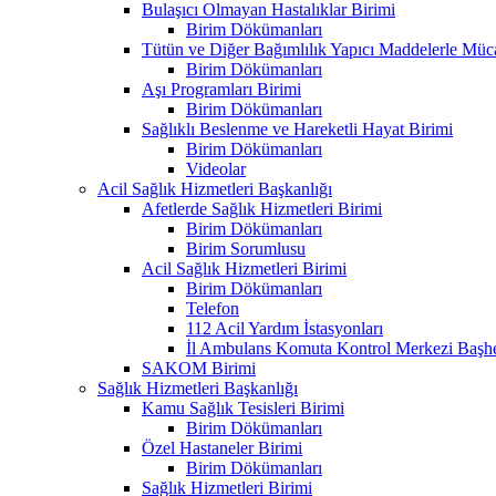
Bulaşıcı Olmayan Hastalıklar Birimi
Birim Dökümanları
Tütün ve Diğer Bağımlılık Yapıcı Maddelerle Müc
Birim Dökümanları
Aşı Programları Birimi
Birim Dökümanları
Sağlıklı Beslenme ve Hareketli Hayat Birimi
Birim Dökümanları
Videolar
Acil Sağlık Hizmetleri Başkanlığı
Afetlerde Sağlık Hizmetleri Birimi
Birim Dökümanları
Birim Sorumlusu
Acil Sağlık Hizmetleri Birimi
Birim Dökümanları
Telefon
112 Acil Yardım İstasyonları
İl Ambulans Komuta Kontrol Merkezi Başhe
SAKOM Birimi
Sağlık Hizmetleri Başkanlığı
Kamu Sağlık Tesisleri Birimi
Birim Dökümanları
Özel Hastaneler Birimi
Birim Dökümanları
Sağlık Hizmetleri Birimi