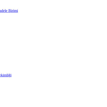
adele Birimi
kimliği