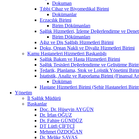
Dokuman
Tıbbi Cihaz ve Biyomedikal Birimi
Dokümanlar
Eczacılık Birimi
Birim Dökümanları
Sağlık Hizmetleri, İzleme Değerlendirme ve Denet
Birim Dökümanları
Ağız ve Diş Sağlığı Hizmetleri Birimi
Doku, Organ Nakli ve Diyaliz Hizmetleri Birimi
Kamu Hastaneleri Hizmetleri Başkanlığı
Sağlık Bakım ve Hasta Hizmetleri Birimi
Sağlık Tesisleri Değerlendirme ve Geliştirme Birim
Tedarik, Planlama, Stok ve Lojistik Yönetimi Biri
İstatistik, Analiz ve Raporlama Birimi (Finansal A
Doküman
Hastane Hizmetleri Birimi (Şehir Hastaneleri Birim
Yönetim
İl Sağlık Müdürü
Başkanlar
Doç. Dr. Hüseyin AYGÜN
Dr. İrfan OĞUZ
Dr. Fahire GÜNDÜZ
DT Lütfi ÇİFTCİ
Mehmet ÖZDOĞAN
Dr. Melike SAVAŞ