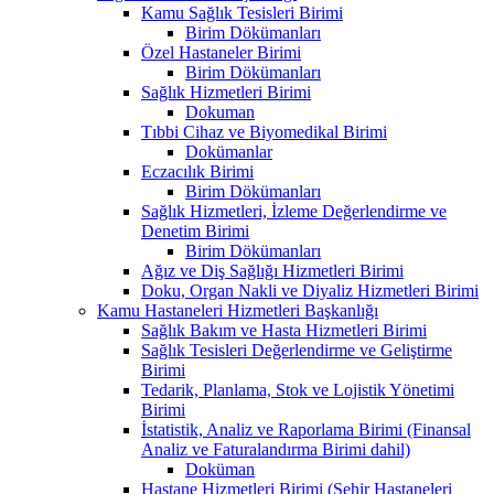
Kamu Sağlık Tesisleri Birimi
Birim Dökümanları
Özel Hastaneler Birimi
Birim Dökümanları
Sağlık Hizmetleri Birimi
Dokuman
Tıbbi Cihaz ve Biyomedikal Birimi
Dokümanlar
Eczacılık Birimi
Birim Dökümanları
Sağlık Hizmetleri, İzleme Değerlendirme ve
Denetim Birimi
Birim Dökümanları
Ağız ve Diş Sağlığı Hizmetleri Birimi
Doku, Organ Nakli ve Diyaliz Hizmetleri Birimi
Kamu Hastaneleri Hizmetleri Başkanlığı
Sağlık Bakım ve Hasta Hizmetleri Birimi
Sağlık Tesisleri Değerlendirme ve Geliştirme
Birimi
Tedarik, Planlama, Stok ve Lojistik Yönetimi
Birimi
İstatistik, Analiz ve Raporlama Birimi (Finansal
Analiz ve Faturalandırma Birimi dahil)
Doküman
Hastane Hizmetleri Birimi (Şehir Hastaneleri