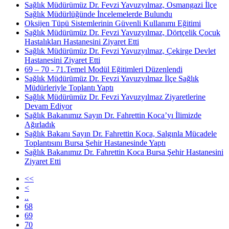
Sağlık Müdürümüz Dr. Fevzi Yavuzyılmaz, Osmangazi İlçe
Sağlık Müdürlüğünde İncelemelerde Bulundu
Oksijen Tüpü Sistemlerinin Güvenli Kullanımı Eğitimi
Sağlık Müdürümüz Dr. Fevzi Yavuzyılmaz, Dörtçelik Çocuk
Hastalıkları Hastanesini Ziyaret Etti
Sağlık Müdürümüz Dr. Fevzi Yavuzyılmaz, Çekirge Devlet
Hastanesini Ziyaret Etti
69 – 70 - 71.Temel Modül Eğitimleri Düzenlendi
Sağlık Müdürümüz Dr. Fevzi Yavuzyılmaz İlçe Sağlık
Müdürleriyle Toplantı Yaptı
Sağlık Müdürümüz Dr. Fevzi Yavuzyılmaz Ziyaretlerine
Devam Ediyor
Sağlık Bakanımız Sayın Dr. Fahrettin Koca’yı İlimizde
Ağırladık
Sağlık Bakanı Sayın Dr. Fahrettin Koca, Salgınla Mücadele
Toplantısını Bursa Şehir Hastanesinde Yaptı
Sağlık Bakanımız Dr. Fahrettin Koca Bursa Şehir Hastanesini
Ziyaret Etti
<<
<
..
68
69
70