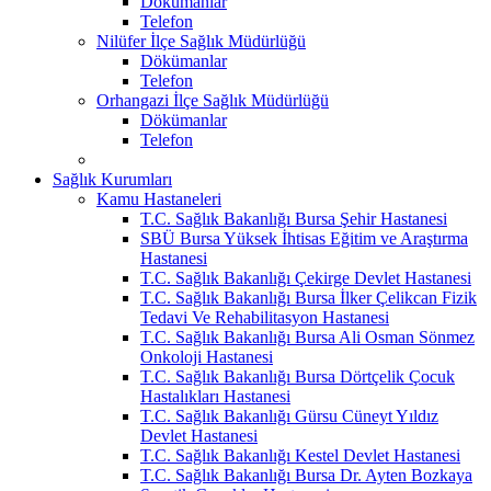
Dökümanlar
Telefon
Nilüfer İlçe Sağlık Müdürlüğü
Dökümanlar
Telefon
Orhangazi İlçe Sağlık Müdürlüğü
Dökümanlar
Telefon
Sağlık Kurumları
Kamu Hastaneleri
T.C. Sağlık Bakanlığı Bursa Şehir Hastanesi
SBÜ Bursa Yüksek İhtisas Eğitim ve Araştırma
Hastanesi
T.C. Sağlık Bakanlığı Çekirge Devlet Hastanesi
T.C. Sağlık Bakanlığı Bursa İlker Çelikcan Fizik
Tedavi Ve Rehabilitasyon Hastanesi
T.C. Sağlık Bakanlığı Bursa Ali Osman Sönmez
Onkoloji Hastanesi
T.C. Sağlık Bakanlığı Bursa Dörtçelik Çocuk
Hastalıkları Hastanesi
T.C. Sağlık Bakanlığı Gürsu Cüneyt Yıldız
Devlet Hastanesi
T.C. Sağlık Bakanlığı Kestel Devlet Hastanesi
T.C. Sağlık Bakanlığı Bursa Dr. Ayten Bozkaya