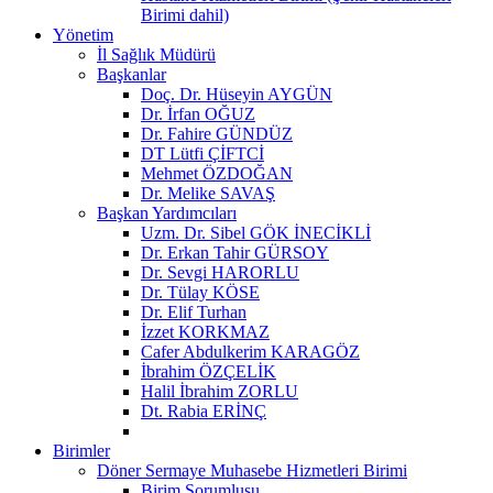
Birimi dahil)
Yönetim
İl Sağlık Müdürü
Başkanlar
Doç. Dr. Hüseyin AYGÜN
Dr. İrfan OĞUZ
Dr. Fahire GÜNDÜZ
DT Lütfi ÇİFTCİ
Mehmet ÖZDOĞAN
Dr. Melike SAVAŞ
Başkan Yardımcıları
Uzm. Dr. Sibel GÖK İNECİKLİ
Dr. Erkan Tahir GÜRSOY
Dr. Sevgi HARORLU
Dr. Tülay KÖSE
Dr. Elif Turhan
İzzet KORKMAZ
Cafer Abdulkerim KARAGÖZ
İbrahim ÖZÇELİK
Halil İbrahim ZORLU
Dt. Rabia ERİNÇ
Birimler
Döner Sermaye Muhasebe Hizmetleri Birimi
Birim Sorumlusu