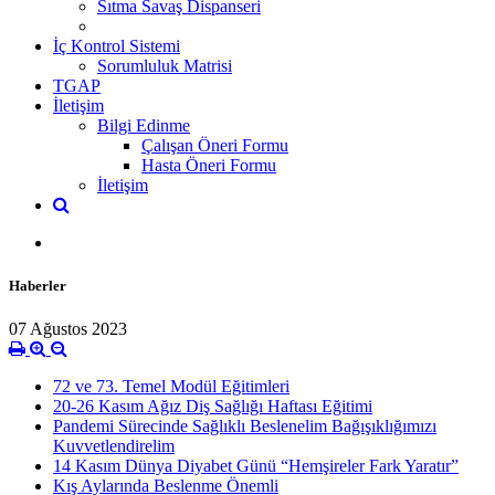
Sıtma Savaş Dispanseri
İç Kontrol Sistemi
Sorumluluk Matrisi
TGAP
İletişim
Bilgi Edinme
Çalışan Öneri Formu
Hasta Öneri Formu
İletişim
Haberler
07 Ağustos 2023
72 ve 73. Temel Modül Eğitimleri
20-26 Kasım Ağız Diş Sağlığı Haftası Eğitimi
Pandemi Sürecinde Sağlıklı Beslenelim Bağışıklığımızı
Kuvvetlendirelim
14 Kasım Dünya Diyabet Günü “Hemşireler Fark Yaratır”
Kış Aylarında Beslenme Önemli