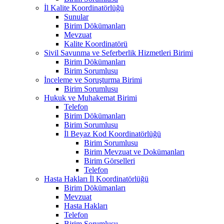
İl Kalite Koordinatörlüğü
Sunular
Birim Dökümanları
Mevzuat
Kalite Koordinatörü
Sivil Savunma ve Seferberlik Hizmetleri Birimi
Birim Dökümanları
Birim Sorumlusu
İnceleme ve Soruşturma Birimi
Birim Sorumlusu
Hukuk ve Muhakemat Birimi
Telefon
Birim Dökümanları
Birim Sorumlusu
İl Beyaz Kod Koordinatörlüğü
Birim Sorumlusu
Birim Mevzuat ve Dokümanları
Birim Görselleri
Telefon
Hasta Hakları İl Koordinatörlüğü
Birim Dökümanları
Mevzuat
Hasta Hakları
Telefon
Birim Sorumlusu