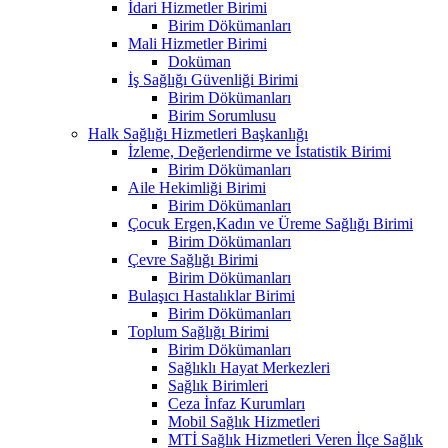
İdari Hizmetler Birimi
Birim Dökümanları
Mali Hizmetler Birimi
Doküman
İş Sağlığı Güvenliği Birimi
Birim Dökümanları
Birim Sorumlusu
Halk Sağlığı Hizmetleri Başkanlığı
İzleme, Değerlendirme ve İstatistik Birimi
Birim Dökümanları
Aile Hekimliği Birimi
Birim Dökümanları
Çocuk Ergen,Kadın ve Üreme Sağlığı Birimi
Birim Dökümanları
Çevre Sağlığı Birimi
Birim Dökümanları
Bulaşıcı Hastalıklar Birimi
Birim Dökümanları
Toplum Sağlığı Birimi
Birim Dökümanları
Sağlıklı Hayat Merkezleri
Sağlık Birimleri
Ceza İnfaz Kurumları
Mobil Sağlık Hizmetleri
MTİ Sağlık Hizmetleri Veren İlçe Sağlık