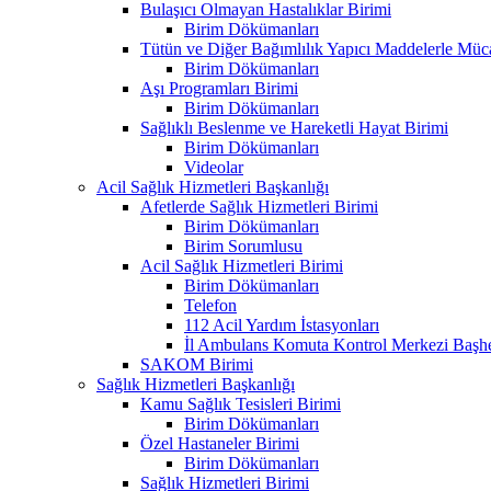
Bulaşıcı Olmayan Hastalıklar Birimi
Birim Dökümanları
Tütün ve Diğer Bağımlılık Yapıcı Maddelerle Müc
Birim Dökümanları
Aşı Programları Birimi
Birim Dökümanları
Sağlıklı Beslenme ve Hareketli Hayat Birimi
Birim Dökümanları
Videolar
Acil Sağlık Hizmetleri Başkanlığı
Afetlerde Sağlık Hizmetleri Birimi
Birim Dökümanları
Birim Sorumlusu
Acil Sağlık Hizmetleri Birimi
Birim Dökümanları
Telefon
112 Acil Yardım İstasyonları
İl Ambulans Komuta Kontrol Merkezi Başhe
SAKOM Birimi
Sağlık Hizmetleri Başkanlığı
Kamu Sağlık Tesisleri Birimi
Birim Dökümanları
Özel Hastaneler Birimi
Birim Dökümanları
Sağlık Hizmetleri Birimi