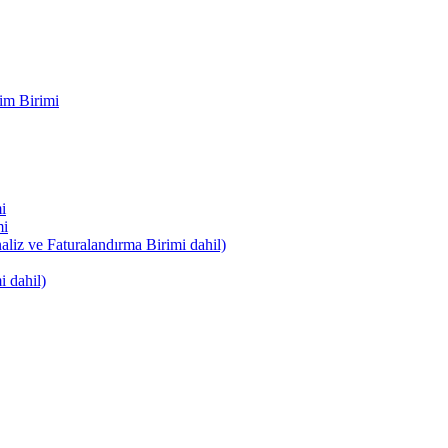
im Birimi
i
mi
naliz ve Faturalandırma Birimi dahil)
i dahil)