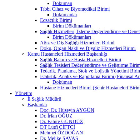
Dokuman
Tıbbi Cihaz ve Biyomedikal Birimi
Dokümanlar
Eczacılık Birimi
Birim Dökümanları
Sağlık Hizmetleri, İzleme Değerlendirme ve Denet
Birim Dökümanları
Ağız ve Diş Sağlığı Hizmetleri Birimi
Doku, Organ Nakli ve Diyaliz Hizmetleri Birimi
Kamu Hastaneleri Hizmetleri Başkanlığı
Sağlık Bakım ve Hasta Hizmetleri Birimi
Sağlık Tesisleri Değerlendirme ve Geliştirme Birim
Tedarik, Planlama, Stok ve Lojistik Yönetimi Biri
İstatistik, Analiz ve Raporlama Birimi (Finansal A
Doküman
Hastane Hizmetleri Birimi (Şehir Hastaneleri Birim
Yönetim
İl Sağlık Müdürü
Başkanlar
Doç. Dr. Hüseyin AYGÜN
Dr. İrfan OĞUZ
Dr. Fahire GÜNDÜZ
DT Lütfi ÇİFTCİ
Mehmet ÖZDOĞAN
Dr. Melike SAVAŞ