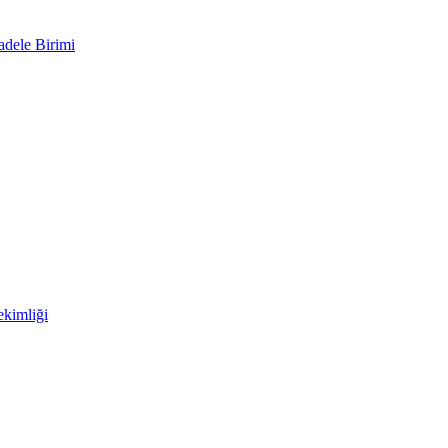
adele Birimi
kimliği