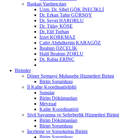
Başkan Yardımcıları
Uzm. Dr. Sibel GÖK İNECİKLİ
Dr. Erkan Tahir GÜRSOY
Dr. Sevgi HARORLU
Dr. Tülay KÖSE
Dr. Elif Turhan
İzzet KORKMAZ
Cafer Abdulkerim KARAGÖZ
İbrahim ÖZÇELİK
Halil İbrahim ZORLU
Dt. Rabia ERİNÇ
Birimler
Döner Sermaye Muhasebe Hizmetleri Birimi
Birim Sorumlusu
İl Kalite Koordinatörlüğü
Sunular
Birim Dökümanları
Mevzuat
Kalite Koordinatörü
Sivil Savunma ve Seferberlik Hizmetleri Birimi
Birim Dökümanları
Birim Sorumlusu
İnceleme ve Soruşturma Birimi
Birim Sorumlusu