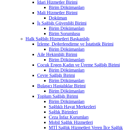
İdari Hizmetler Birimi
Birim Dökümanları
Mali Hizmetler Birimi
Doküman
İş Sağlığı Güvenliği Birimi
Birim Dökümanları
Birim Sorumlusu
Halk Sağlığı Hizmetleri Başkanlığı
İzleme, Değerlendirme ve İstatistik Birimi
Birim Dökümanları
Aile Hekimliği Birimi
Birim Dökümanları
Çocuk Ergen,Kadın ve Üreme Sağlığı Birimi
Birim Dökümanları
Çevre Sağlığı Birimi
Birim Dökümanları
Bulaşıcı Hastalıklar Birimi
Birim Dökümanları
Toplum Sağlığı Birimi
Birim Dökümanları
Sağlıklı Hayat Merkezleri
Sağlık Birimleri
Ceza İnfaz Kurumları
Mobil Sağlık Hizmetleri
MTİ Sağlık Hizmetleri Veren İlçe Sağlık