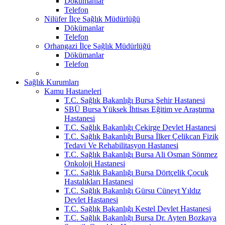
Dökümanlar
Telefon
Nilüfer İlçe Sağlık Müdürlüğü
Dökümanlar
Telefon
Orhangazi İlçe Sağlık Müdürlüğü
Dökümanlar
Telefon
Sağlık Kurumları
Kamu Hastaneleri
T.C. Sağlık Bakanlığı Bursa Şehir Hastanesi
SBÜ Bursa Yüksek İhtisas Eğitim ve Araştırma
Hastanesi
T.C. Sağlık Bakanlığı Çekirge Devlet Hastanesi
T.C. Sağlık Bakanlığı Bursa İlker Çelikcan Fizik
Tedavi Ve Rehabilitasyon Hastanesi
T.C. Sağlık Bakanlığı Bursa Ali Osman Sönmez
Onkoloji Hastanesi
T.C. Sağlık Bakanlığı Bursa Dörtçelik Çocuk
Hastalıkları Hastanesi
T.C. Sağlık Bakanlığı Gürsu Cüneyt Yıldız
Devlet Hastanesi
T.C. Sağlık Bakanlığı Kestel Devlet Hastanesi
T.C. Sağlık Bakanlığı Bursa Dr. Ayten Bozkaya