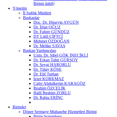
Birimi dahil)
Yönetim
İl Sağlık Müdürü
Başkanlar
Doç. Dr. Hüseyin AYGÜN
Dr. İrfan OĞUZ
Dr. Fahire GÜNDÜZ
DT Lütfi ÇİFTCİ
Mehmet ÖZDOĞAN
Dr. Melike SAVAŞ
Başkan Yardımcıları
Uzm. Dr. Sibel GÖK İNECİKLİ
Dr. Erkan Tahir GÜRSOY
Dr. Sevgi HARORLU
Dr. Tülay KÖSE
Dr. Elif Turhan
İzzet KORKMAZ
Cafer Abdulkerim KARAGÖZ
İbrahim ÖZÇELİK
Halil İbrahim ZORLU
Dt. Rabia ERİNÇ
Birimler
Döner Sermaye Muhasebe Hizmetleri Birimi
Birim Sorumlusu