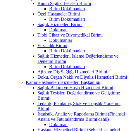
Kamu Sağlık Tesisleri Birimi
Birim Dökümanları
Özel Hastaneler Birimi
Birim Dökümanları
Sağlık Hizmetleri Birimi
Dokuman
Tıbbi Cihaz ve Biyomedikal Birimi
Dokümanlar
Eczacılık Birimi
Birim Dökümanları
Sağlık Hizmetleri, İzleme Değerlendirme ve
Denetim Birimi
Birim Dökümanları
Ağız ve Diş Sağlığı Hizmetleri Birimi
Doku, Organ Nakli ve Diyaliz Hizmetleri Birimi
Kamu Hastaneleri Hizmetleri Başkanlığı
Sağlık Bakım ve Hasta Hizmetleri Birimi
Sağlık Tesisleri Değerlendirme ve Geliştirme
Birimi
Tedarik, Planlama, Stok ve Lojistik Yönetimi
Birimi
İstatistik, Analiz ve Raporlama Birimi (Finansal
Analiz ve Faturalandırma Birimi dahil)
Doküman
Hastane Hizmetleri Birimi (Şehir Hastaneleri