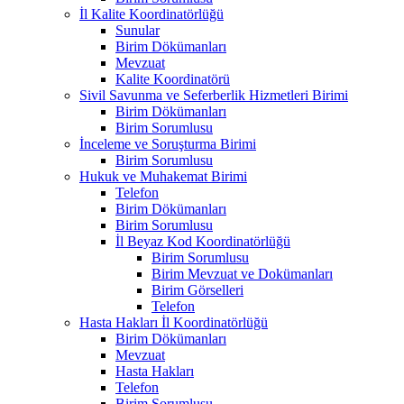
İl Kalite Koordinatörlüğü
Sunular
Birim Dökümanları
Mevzuat
Kalite Koordinatörü
Sivil Savunma ve Seferberlik Hizmetleri Birimi
Birim Dökümanları
Birim Sorumlusu
İnceleme ve Soruşturma Birimi
Birim Sorumlusu
Hukuk ve Muhakemat Birimi
Telefon
Birim Dökümanları
Birim Sorumlusu
İl Beyaz Kod Koordinatörlüğü
Birim Sorumlusu
Birim Mevzuat ve Dokümanları
Birim Görselleri
Telefon
Hasta Hakları İl Koordinatörlüğü
Birim Dökümanları
Mevzuat
Hasta Hakları
Telefon
Birim Sorumlusu