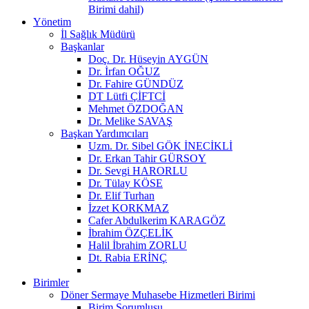
Birimi dahil)
Yönetim
İl Sağlık Müdürü
Başkanlar
Doç. Dr. Hüseyin AYGÜN
Dr. İrfan OĞUZ
Dr. Fahire GÜNDÜZ
DT Lütfi ÇİFTCİ
Mehmet ÖZDOĞAN
Dr. Melike SAVAŞ
Başkan Yardımcıları
Uzm. Dr. Sibel GÖK İNECİKLİ
Dr. Erkan Tahir GÜRSOY
Dr. Sevgi HARORLU
Dr. Tülay KÖSE
Dr. Elif Turhan
İzzet KORKMAZ
Cafer Abdulkerim KARAGÖZ
İbrahim ÖZÇELİK
Halil İbrahim ZORLU
Dt. Rabia ERİNÇ
Birimler
Döner Sermaye Muhasebe Hizmetleri Birimi
Birim Sorumlusu