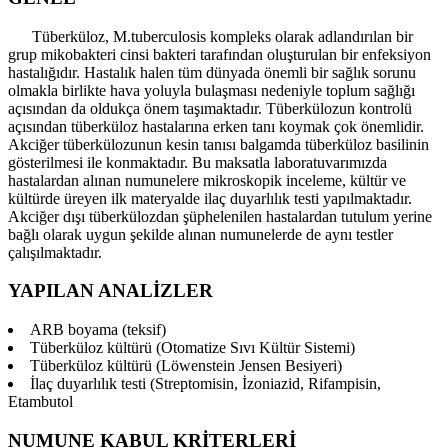
Tüberküloz, M.tuberculosis kompleks olarak adlandırılan bir
grup mikobakteri cinsi bakteri tarafından oluşturulan bir enfeksiyon
hastalığıdır. Hastalık halen tüm dünyada önemli bir sağlık sorunu
olmakla birlikte hava yoluyla bulaşması nedeniyle toplum sağlığı
açısından da oldukça önem taşımaktadır. Tüberkülozun kontrolü
açısından tüberküloz hastalarına erken tanı koymak çok önemlidir.
Akciğer tüberkülozunun kesin tanısı balgamda tüberküloz basilinin
gösterilmesi ile konmaktadır. Bu maksatla laboratuvarımızda
hastalardan alınan numunelere mikroskopik inceleme, kültür ve
kültürde üreyen ilk materyalde ilaç duyarlılık testi yapılmaktadır.
Akciğer dışı tüberkülozdan şüphelenilen hastalardan tutulum yerine
bağlı olarak uygun şekilde alınan numunelerde de aynı testler
çalışılmaktadır.
YAPILAN ANALİZLER
ARB boyama (teksif)
Tüberküloz kültürü (Otomatize Sıvı Kültür Sistemi)
Tüberküloz kültürü (Löwenstein Jensen Besiyeri)
İlaç duyarlılık testi (Streptomisin, İzoniazid, Rifampisin,
Etambutol
NUMUNE KABUL KRİTERLERİ