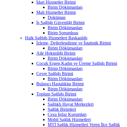
İdari Hizmetler Birimi
Birim Dökümanları
Mali Hizmetler Birimi
Doküman
İş Sağlığı Güvenliği Birimi
Birim Dökümanları
Birim Sorumlusu
Halk Sağlığı Hizmetleri Başkanlığı
İzleme, Değerlendirme ve İstatistik Birimi
Birim Dökümanları
Aile Hekimliği Birimi
Birim Dökümanları
Çocuk Ergen,Kadın ve Üreme Sağlığı Birimi
Birim Dökümanları
Çevre Sağlığı Birimi
Birim Dökümanları
Bulaşıcı Hastalıklar Birimi
Birim Dökümanları
Toplum Sağlığı Birimi
Birim Dökümanları
Sağlıklı Hayat Merkezleri
Sağlık Birimleri
Ceza İnfaz Kurumları
Mobil Sağlık Hizmetleri
MTİ Sağlık Hizmetleri Veren İlçe Sağlık