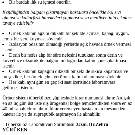
Bir bardak ılık su içmesi önerilir.
Kendiliğinden balgam çıkarmayan hastalara öncelikle bol sıvı
alması ve kültürfizik hareketleri yapması veya merdiven inip çıkması
tavsiye edilebilir
.
Örnek kabının ağzını dikkatli bir şekilde açması, kapağı uygun,
temiz bir yere koyması söylenir.
İzolasyon odasının olmadığı yerlerde açık havada örnek vermesi
istenir.
Derin bir nefes alıp bir süre nefesini tuttuktan sonra derin ve
kuvvetlice öksürük ile balgamını doğrudan kabın içine çıkartması
istenir.
Örnek kabının kapağını dikkatli bir şekilde sıkıca kapatması ve
bu şekilde, her örnek için ayrı örnek kabı kullanılması söylenir.
Her kabı aynı gün en geç iki saat içerisinde laboratuvara
getirmesi istenir.
Üriner sistem tüberkülozu şüphesinde idrar numunesi alımı: Ardışık
en az üç gün üst üste dış ürogenital bölge temizlendikten sonra en az
40 ml sabah idrarı alınır. İdrar veremeyen hastalardan mesaneden
kateter ile ya da suprapubik aspirasyon ile alınabilir.
- Tüberküloz Laboratuvarı Sorumlusu :
Uzm. Dr.Zehra
YÜRÜKEN