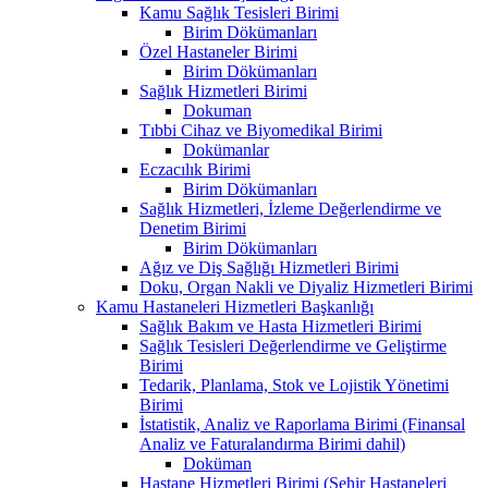
Kamu Sağlık Tesisleri Birimi
Birim Dökümanları
Özel Hastaneler Birimi
Birim Dökümanları
Sağlık Hizmetleri Birimi
Dokuman
Tıbbi Cihaz ve Biyomedikal Birimi
Dokümanlar
Eczacılık Birimi
Birim Dökümanları
Sağlık Hizmetleri, İzleme Değerlendirme ve
Denetim Birimi
Birim Dökümanları
Ağız ve Diş Sağlığı Hizmetleri Birimi
Doku, Organ Nakli ve Diyaliz Hizmetleri Birimi
Kamu Hastaneleri Hizmetleri Başkanlığı
Sağlık Bakım ve Hasta Hizmetleri Birimi
Sağlık Tesisleri Değerlendirme ve Geliştirme
Birimi
Tedarik, Planlama, Stok ve Lojistik Yönetimi
Birimi
İstatistik, Analiz ve Raporlama Birimi (Finansal
Analiz ve Faturalandırma Birimi dahil)
Doküman
Hastane Hizmetleri Birimi (Şehir Hastaneleri