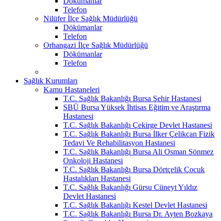
Dökümanlar
Telefon
Nilüfer İlçe Sağlık Müdürlüğü
Dökümanlar
Telefon
Orhangazi İlçe Sağlık Müdürlüğü
Dökümanlar
Telefon
Sağlık Kurumları
Kamu Hastaneleri
T.C. Sağlık Bakanlığı Bursa Şehir Hastanesi
SBÜ Bursa Yüksek İhtisas Eğitim ve Araştırma
Hastanesi
T.C. Sağlık Bakanlığı Çekirge Devlet Hastanesi
T.C. Sağlık Bakanlığı Bursa İlker Çelikcan Fizik
Tedavi Ve Rehabilitasyon Hastanesi
T.C. Sağlık Bakanlığı Bursa Ali Osman Sönmez
Onkoloji Hastanesi
T.C. Sağlık Bakanlığı Bursa Dörtçelik Çocuk
Hastalıkları Hastanesi
T.C. Sağlık Bakanlığı Gürsu Cüneyt Yıldız
Devlet Hastanesi
T.C. Sağlık Bakanlığı Kestel Devlet Hastanesi
T.C. Sağlık Bakanlığı Bursa Dr. Ayten Bozkaya