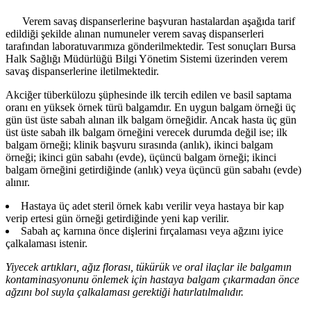
Verem savaş dispanserlerine başvuran hastalardan aşağıda tarif
edildiği şekilde alınan numuneler verem savaş dispanserleri
tarafından laboratuvarımıza gönderilmektedir. Test sonuçları Bursa
Halk Sağlığı Müdürlüğü Bilgi Yönetim Sistemi üzerinden verem
savaş dispanserlerine iletilmektedir.
Akciğer tüberkülozu şüphesinde ilk tercih edilen ve basil saptama
oranı en yüksek örnek türü balgamdır. En uygun balgam örneği üç
gün üst üste sabah alınan ilk balgam örneğidir. Ancak hasta üç gün
üst üste sabah ilk balgam örneğini verecek durumda değil ise; ilk
balgam örneği; klinik başvuru sırasında (anlık), ikinci balgam
örneği; ikinci gün sabahı (evde), üçüncü balgam örneği; ikinci
balgam örneğini getirdiğinde (anlık) veya üçüncü gün sabahı (evde)
alınır.
Hastaya üç adet steril örnek kabı verilir veya hastaya bir kap
verip ertesi gün örneği getirdiğinde yeni kap verilir.
Sabah aç karnına önce dişlerini fırçalaması veya ağzını iyice
çalkalaması istenir.
Yiyecek artıkları, ağız florası, tükürük ve oral ilaçlar ile balgamın
kontaminasyonunu önlemek için hastaya balgam çıkarmadan önce
ağzını bol suyla çalkalaması gerektiği hatırlatılmalıdır.