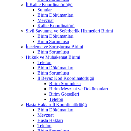
İl Kalite Koordinatörlüğü
Sunular
Birim Dökümanları
Mevzuat
Kalite Koordinatörü
Sivil Savunma ve Seferberlik Hizmetleri Birimi
Birim Dökümanları
Birim Sorumlusu
İnceleme ve Soruşturma Birimi
Birim Sorumlusu
Hukuk ve Muhakemat Birimi
Telefon
Birim Dökümanları
Birim Sorumlusu
İl Beyaz Kod Koordinatörlüğü
Birim Sorumlusu
Birim Mevzuat ve Dokümanları
Birim Görselleri
Telefon
Hasta Hakları İl Koordinatörlüğü
Birim Dökümanları
Mevzuat
Hasta Hakları
Telefon
Birim Sorumlusu