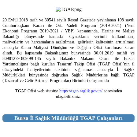
20 Eylül 2018 tarih ve 30541 sayılı Resmî Gazetede yayınlanan 108 sayılı
Cumhurbaşkanı Kararı ile Orta Vadeli Program (2019-2021) (Yeni
Ekonomi Programı 2019-2021 / YEP) kapsamında, Hazine ve Maliye
Bakanlığı bünyesinde kamuda kaynakların verimli kullanılması,
maliyetlerin ve harcamaların azaltılması, gelirlerin kalitesinin arttırılması
amacıyla Kamu Maliyesi Dönüşüm ve Değişim Ofisi kurulması kararı
alındı. Bu kapsamda Bakanlığımız bünyesinde 30.01.2019 tarihli ve
80981279-809.99-145 sayılı Bakanlık Makamı Oluru ile Bakan
Yardımcılığına bağlı kurulan Tasarruf Takip Ofisi (TGAP Ofisi)’nin il
düzeyindeki faaliyetlerinin takibinin sağlanması amacıyla İl Sağlık
Müdürlükleri bünyesinde doğrudan Sağlık Müdürlerine bağlı TGAP
(Tasarruf ve Gelir Arttırıcı Programlar) Birimleri oluşturuldu.
TGAP Ofisi web sitesine
https://tgap.saglik.gov.tr/
adresinden
ulaşabilirsiniz.
Bursa İl Sağlık Müdürlüğü TGAP Çalışanları