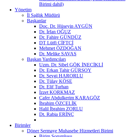
Birimi dahil)
Yönetim
İl Sağlık Müdürü
Başkanlar
Doç. Dr. Hüseyin AYGÜN
Dr. İrfan OĞUZ
Dr. Fahire GÜNDÜZ
DT Lütfi ÇİFTCİ
Mehmet ÖZDOĞAN
Dr. Melike SAVAŞ
Başkan Yardımcıları
Uzm. Dr. Sibel GÖK İNECİKLİ
Dr. Erkan Tahir GÜRSOY
Dr. Sevgi HARORLU
Dr. Tülay KÖSE
Dr. Elif Turhan
İzzet KORKMAZ
Cafer Abdulkerim KARAGÖZ
İbrahim ÖZÇELİK
Halil İbrahim ZORLU
Dt. Rabia ERİNÇ
Birimler
Döner Sermaye Muhasebe Hizmetleri Birimi
Birim Sorumlusu