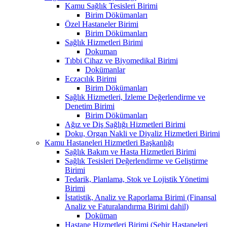
Kamu Sağlık Tesisleri Birimi
Birim Dökümanları
Özel Hastaneler Birimi
Birim Dökümanları
Sağlık Hizmetleri Birimi
Dokuman
Tıbbi Cihaz ve Biyomedikal Birimi
Dokümanlar
Eczacılık Birimi
Birim Dökümanları
Sağlık Hizmetleri, İzleme Değerlendirme ve
Denetim Birimi
Birim Dökümanları
Ağız ve Diş Sağlığı Hizmetleri Birimi
Doku, Organ Nakli ve Diyaliz Hizmetleri Birimi
Kamu Hastaneleri Hizmetleri Başkanlığı
Sağlık Bakım ve Hasta Hizmetleri Birimi
Sağlık Tesisleri Değerlendirme ve Geliştirme
Birimi
Tedarik, Planlama, Stok ve Lojistik Yönetimi
Birimi
İstatistik, Analiz ve Raporlama Birimi (Finansal
Analiz ve Faturalandırma Birimi dahil)
Doküman
Hastane Hizmetleri Birimi (Şehir Hastaneleri