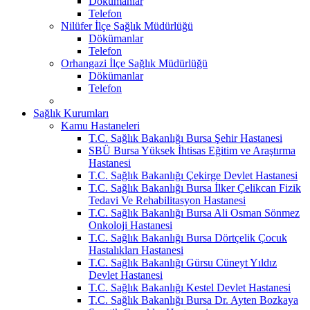
Dökümanlar
Telefon
Nilüfer İlçe Sağlık Müdürlüğü
Dökümanlar
Telefon
Orhangazi İlçe Sağlık Müdürlüğü
Dökümanlar
Telefon
Sağlık Kurumları
Kamu Hastaneleri
T.C. Sağlık Bakanlığı Bursa Şehir Hastanesi
SBÜ Bursa Yüksek İhtisas Eğitim ve Araştırma
Hastanesi
T.C. Sağlık Bakanlığı Çekirge Devlet Hastanesi
T.C. Sağlık Bakanlığı Bursa İlker Çelikcan Fizik
Tedavi Ve Rehabilitasyon Hastanesi
T.C. Sağlık Bakanlığı Bursa Ali Osman Sönmez
Onkoloji Hastanesi
T.C. Sağlık Bakanlığı Bursa Dörtçelik Çocuk
Hastalıkları Hastanesi
T.C. Sağlık Bakanlığı Gürsu Cüneyt Yıldız
Devlet Hastanesi
T.C. Sağlık Bakanlığı Kestel Devlet Hastanesi
T.C. Sağlık Bakanlığı Bursa Dr. Ayten Bozkaya