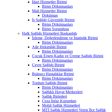
İdari Hizmetler Birimi
Birim Dökümanları
Mali Hizmetler Birimi
Doküman
İş Sağlığı Güvenliği Birimi
Birim Dökümanları
Birim Sorumlusu
Halk Sağlığı Hizmetleri Başkanlığı
İzleme, Değerlendirme ve İstatistik Birimi
Birim Dökümanları
Aile Hekimliği Birimi
Birim Dökümanları
Çocuk Ergen,Kadın ve Üreme Sağlığı Birimi
Birim Dökümanları
Çevre Sağlığı Birimi
Birim Dökümanları
Bulaşıcı Hastalıklar Birimi
Birim Dökümanları
Toplum Sağlığı Birimi
Birim Dökümanları
Sağlıklı Hayat Merkezleri
Sağlık Birimleri
Ceza İnfaz Kurumları
Mobil Sağlık Hizmetleri
MTİ Sağlık Hizmetleri Veren İlçe Sağlık