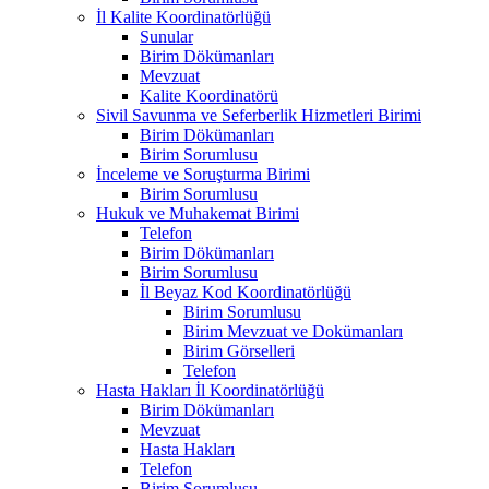
İl Kalite Koordinatörlüğü
Sunular
Birim Dökümanları
Mevzuat
Kalite Koordinatörü
Sivil Savunma ve Seferberlik Hizmetleri Birimi
Birim Dökümanları
Birim Sorumlusu
İnceleme ve Soruşturma Birimi
Birim Sorumlusu
Hukuk ve Muhakemat Birimi
Telefon
Birim Dökümanları
Birim Sorumlusu
İl Beyaz Kod Koordinatörlüğü
Birim Sorumlusu
Birim Mevzuat ve Dokümanları
Birim Görselleri
Telefon
Hasta Hakları İl Koordinatörlüğü
Birim Dökümanları
Mevzuat
Hasta Hakları
Telefon
Birim Sorumlusu