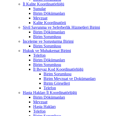
İl Kalite Koordinatörlüğü
Sunular
Birim Dökümanları
Mevzuat
Kalite Koordinatörü
Sivil Savunma ve Seferberlik Hizmetleri Birimi
Birim Dökümanları
Birim Sorumlusu
İnceleme ve Soruşturma Birimi
Birim Sorumlusu
Hukuk ve Muhakemat Birimi
Telefon
Birim Dökümanları
Birim Sorumlusu
İl Beyaz Kod Koordinatörlüğü
Birim Sorumlusu
Birim Mevzuat ve Dokümanları
Birim Görselleri
Telefon
Hasta Hakları İl Koordinatörlüğü
Birim Dökümanları
Mevzuat
Hasta Hakları
Telefon
Birim Sorumlusu