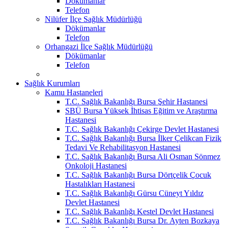
Dökümanlar
Telefon
Nilüfer İlçe Sağlık Müdürlüğü
Dökümanlar
Telefon
Orhangazi İlçe Sağlık Müdürlüğü
Dökümanlar
Telefon
Sağlık Kurumları
Kamu Hastaneleri
T.C. Sağlık Bakanlığı Bursa Şehir Hastanesi
SBÜ Bursa Yüksek İhtisas Eğitim ve Araştırma
Hastanesi
T.C. Sağlık Bakanlığı Çekirge Devlet Hastanesi
T.C. Sağlık Bakanlığı Bursa İlker Çelikcan Fizik
Tedavi Ve Rehabilitasyon Hastanesi
T.C. Sağlık Bakanlığı Bursa Ali Osman Sönmez
Onkoloji Hastanesi
T.C. Sağlık Bakanlığı Bursa Dörtçelik Çocuk
Hastalıkları Hastanesi
T.C. Sağlık Bakanlığı Gürsu Cüneyt Yıldız
Devlet Hastanesi
T.C. Sağlık Bakanlığı Kestel Devlet Hastanesi
T.C. Sağlık Bakanlığı Bursa Dr. Ayten Bozkaya