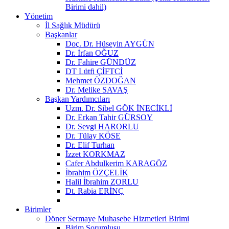
Birimi dahil)
Yönetim
İl Sağlık Müdürü
Başkanlar
Doç. Dr. Hüseyin AYGÜN
Dr. İrfan OĞUZ
Dr. Fahire GÜNDÜZ
DT Lütfi ÇİFTCİ
Mehmet ÖZDOĞAN
Dr. Melike SAVAŞ
Başkan Yardımcıları
Uzm. Dr. Sibel GÖK İNECİKLİ
Dr. Erkan Tahir GÜRSOY
Dr. Sevgi HARORLU
Dr. Tülay KÖSE
Dr. Elif Turhan
İzzet KORKMAZ
Cafer Abdulkerim KARAGÖZ
İbrahim ÖZÇELİK
Halil İbrahim ZORLU
Dt. Rabia ERİNÇ
Birimler
Döner Sermaye Muhasebe Hizmetleri Birimi
Birim Sorumlusu