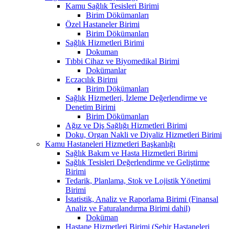
Kamu Sağlık Tesisleri Birimi
Birim Dökümanları
Özel Hastaneler Birimi
Birim Dökümanları
Sağlık Hizmetleri Birimi
Dokuman
Tıbbi Cihaz ve Biyomedikal Birimi
Dokümanlar
Eczacılık Birimi
Birim Dökümanları
Sağlık Hizmetleri, İzleme Değerlendirme ve
Denetim Birimi
Birim Dökümanları
Ağız ve Diş Sağlığı Hizmetleri Birimi
Doku, Organ Nakli ve Diyaliz Hizmetleri Birimi
Kamu Hastaneleri Hizmetleri Başkanlığı
Sağlık Bakım ve Hasta Hizmetleri Birimi
Sağlık Tesisleri Değerlendirme ve Geliştirme
Birimi
Tedarik, Planlama, Stok ve Lojistik Yönetimi
Birimi
İstatistik, Analiz ve Raporlama Birimi (Finansal
Analiz ve Faturalandırma Birimi dahil)
Doküman
Hastane Hizmetleri Birimi (Şehir Hastaneleri