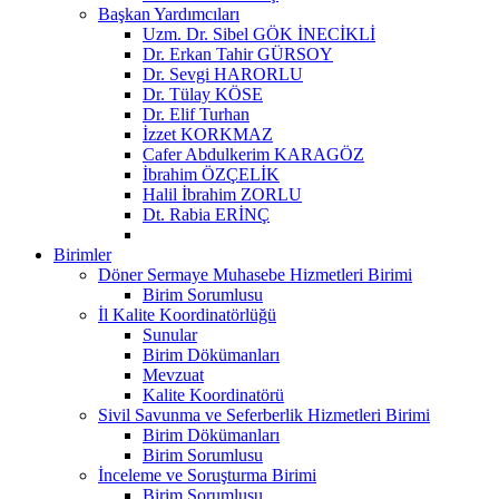
Başkan Yardımcıları
Uzm. Dr. Sibel GÖK İNECİKLİ
Dr. Erkan Tahir GÜRSOY
Dr. Sevgi HARORLU
Dr. Tülay KÖSE
Dr. Elif Turhan
İzzet KORKMAZ
Cafer Abdulkerim KARAGÖZ
İbrahim ÖZÇELİK
Halil İbrahim ZORLU
Dt. Rabia ERİNÇ
Birimler
Döner Sermaye Muhasebe Hizmetleri Birimi
Birim Sorumlusu
İl Kalite Koordinatörlüğü
Sunular
Birim Dökümanları
Mevzuat
Kalite Koordinatörü
Sivil Savunma ve Seferberlik Hizmetleri Birimi
Birim Dökümanları
Birim Sorumlusu
İnceleme ve Soruşturma Birimi
Birim Sorumlusu