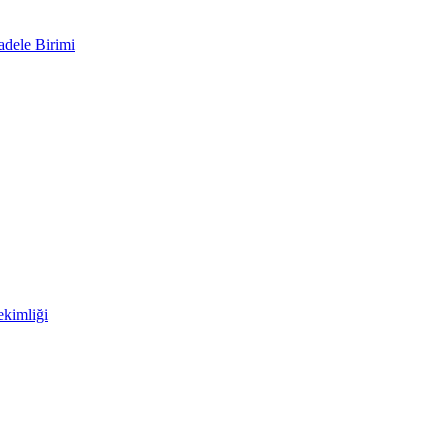
adele Birimi
kimliği