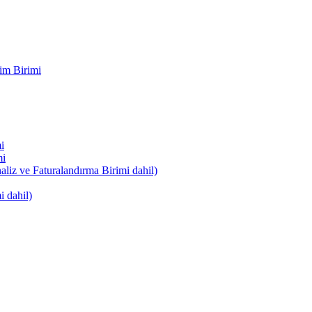
im Birimi
i
mi
naliz ve Faturalandırma Birimi dahil)
i dahil)