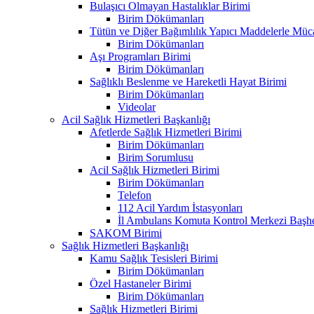
Bulaşıcı Olmayan Hastalıklar Birimi
Birim Dökümanları
Tütün ve Diğer Bağımlılık Yapıcı Maddelerle Müc
Birim Dökümanları
Aşı Programları Birimi
Birim Dökümanları
Sağlıklı Beslenme ve Hareketli Hayat Birimi
Birim Dökümanları
Videolar
Acil Sağlık Hizmetleri Başkanlığı
Afetlerde Sağlık Hizmetleri Birimi
Birim Dökümanları
Birim Sorumlusu
Acil Sağlık Hizmetleri Birimi
Birim Dökümanları
Telefon
112 Acil Yardım İstasyonları
İl Ambulans Komuta Kontrol Merkezi Başhe
SAKOM Birimi
Sağlık Hizmetleri Başkanlığı
Kamu Sağlık Tesisleri Birimi
Birim Dökümanları
Özel Hastaneler Birimi
Birim Dökümanları
Sağlık Hizmetleri Birimi