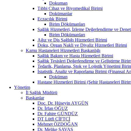
Dokuman
Tıbbi Cihaz ve Biyomedikal Birimi
Dokümanlar
Eczacılık Birimi
Birim Dökümanları
Sağlık Hizmetleri, İzleme Değerlendirme ve Denet
Birim Dökümanları
Ağız ve Diş Sağlığı Hizmetleri Birimi
Doku, Organ Nakli ve Diyaliz Hizmetleri Birimi
Kamu Hastaneleri Hizmetleri Başkanlığı
Sağlık Bakım ve Hasta Hizmetleri Birimi
Sağlık Tesisleri Değerlendirme ve Geliştirme Birim
Tedarik, Planlama, Stok ve Lojistik Yönetimi Biri
İstatistik, Analiz ve Raporlama Birimi (Finansal A
Doküman
Hastane Hizmetleri Birimi (Şehir Hastaneleri Birim
Yönetim
İl Sağlık Müdürü
Başkanlar
Doç. Dr. Hüseyin AYGÜN
Dr. İrfan OĞUZ
Dr. Fahire GÜNDÜZ
DT Lütfi ÇİFTCİ
Mehmet ÖZDOĞAN
Dr. Melike SAVAŞ