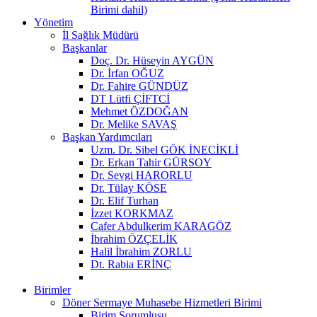
Birimi dahil)
Yönetim
İl Sağlık Müdürü
Başkanlar
Doç. Dr. Hüseyin AYGÜN
Dr. İrfan OĞUZ
Dr. Fahire GÜNDÜZ
DT Lütfi ÇİFTCİ
Mehmet ÖZDOĞAN
Dr. Melike SAVAŞ
Başkan Yardımcıları
Uzm. Dr. Sibel GÖK İNECİKLİ
Dr. Erkan Tahir GÜRSOY
Dr. Sevgi HARORLU
Dr. Tülay KÖSE
Dr. Elif Turhan
İzzet KORKMAZ
Cafer Abdulkerim KARAGÖZ
İbrahim ÖZÇELİK
Halil İbrahim ZORLU
Dt. Rabia ERİNÇ
Birimler
Döner Sermaye Muhasebe Hizmetleri Birimi
Birim Sorumlusu