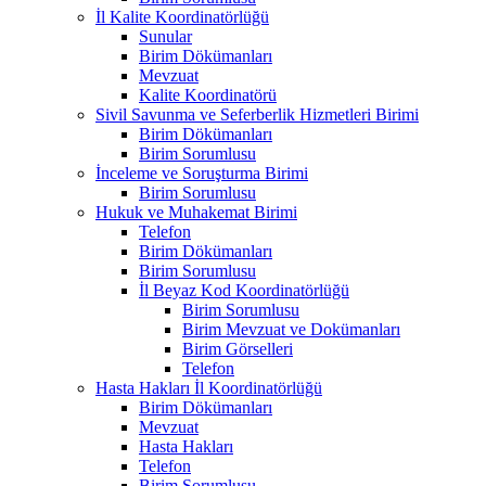
İl Kalite Koordinatörlüğü
Sunular
Birim Dökümanları
Mevzuat
Kalite Koordinatörü
Sivil Savunma ve Seferberlik Hizmetleri Birimi
Birim Dökümanları
Birim Sorumlusu
İnceleme ve Soruşturma Birimi
Birim Sorumlusu
Hukuk ve Muhakemat Birimi
Telefon
Birim Dökümanları
Birim Sorumlusu
İl Beyaz Kod Koordinatörlüğü
Birim Sorumlusu
Birim Mevzuat ve Dokümanları
Birim Görselleri
Telefon
Hasta Hakları İl Koordinatörlüğü
Birim Dökümanları
Mevzuat
Hasta Hakları
Telefon
Birim Sorumlusu