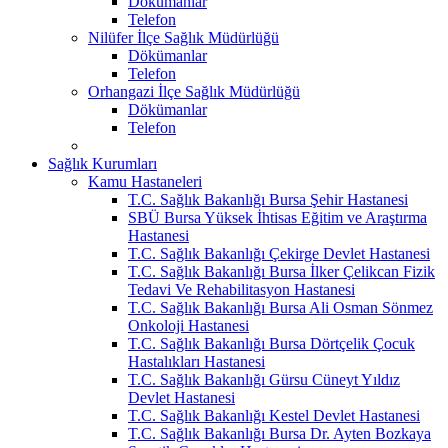
Dökümanlar
Telefon
Nilüfer İlçe Sağlık Müdürlüğü
Dökümanlar
Telefon
Orhangazi İlçe Sağlık Müdürlüğü
Dökümanlar
Telefon
Sağlık Kurumları
Kamu Hastaneleri
T.C. Sağlık Bakanlığı Bursa Şehir Hastanesi
SBÜ Bursa Yüksek İhtisas Eğitim ve Araştırma
Hastanesi
T.C. Sağlık Bakanlığı Çekirge Devlet Hastanesi
T.C. Sağlık Bakanlığı Bursa İlker Çelikcan Fizik
Tedavi Ve Rehabilitasyon Hastanesi
T.C. Sağlık Bakanlığı Bursa Ali Osman Sönmez
Onkoloji Hastanesi
T.C. Sağlık Bakanlığı Bursa Dörtçelik Çocuk
Hastalıkları Hastanesi
T.C. Sağlık Bakanlığı Gürsu Cüneyt Yıldız
Devlet Hastanesi
T.C. Sağlık Bakanlığı Kestel Devlet Hastanesi
T.C. Sağlık Bakanlığı Bursa Dr. Ayten Bozkaya