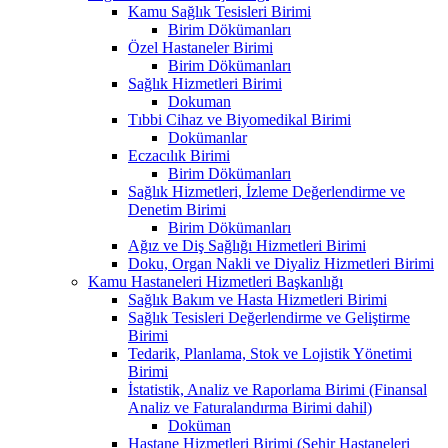
Kamu Sağlık Tesisleri Birimi
Birim Dökümanları
Özel Hastaneler Birimi
Birim Dökümanları
Sağlık Hizmetleri Birimi
Dokuman
Tıbbi Cihaz ve Biyomedikal Birimi
Dokümanlar
Eczacılık Birimi
Birim Dökümanları
Sağlık Hizmetleri, İzleme Değerlendirme ve
Denetim Birimi
Birim Dökümanları
Ağız ve Diş Sağlığı Hizmetleri Birimi
Doku, Organ Nakli ve Diyaliz Hizmetleri Birimi
Kamu Hastaneleri Hizmetleri Başkanlığı
Sağlık Bakım ve Hasta Hizmetleri Birimi
Sağlık Tesisleri Değerlendirme ve Geliştirme
Birimi
Tedarik, Planlama, Stok ve Lojistik Yönetimi
Birimi
İstatistik, Analiz ve Raporlama Birimi (Finansal
Analiz ve Faturalandırma Birimi dahil)
Doküman
Hastane Hizmetleri Birimi (Şehir Hastaneleri