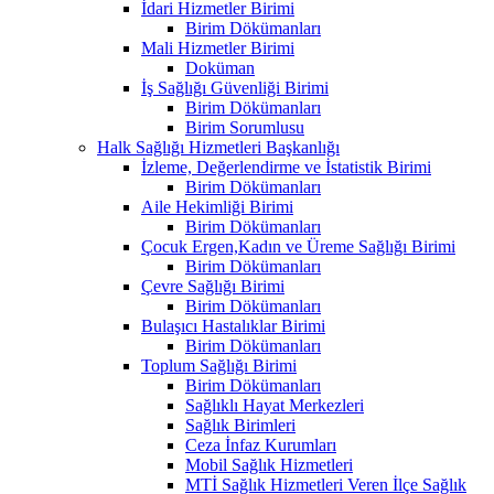
İdari Hizmetler Birimi
Birim Dökümanları
Mali Hizmetler Birimi
Doküman
İş Sağlığı Güvenliği Birimi
Birim Dökümanları
Birim Sorumlusu
Halk Sağlığı Hizmetleri Başkanlığı
İzleme, Değerlendirme ve İstatistik Birimi
Birim Dökümanları
Aile Hekimliği Birimi
Birim Dökümanları
Çocuk Ergen,Kadın ve Üreme Sağlığı Birimi
Birim Dökümanları
Çevre Sağlığı Birimi
Birim Dökümanları
Bulaşıcı Hastalıklar Birimi
Birim Dökümanları
Toplum Sağlığı Birimi
Birim Dökümanları
Sağlıklı Hayat Merkezleri
Sağlık Birimleri
Ceza İnfaz Kurumları
Mobil Sağlık Hizmetleri
MTİ Sağlık Hizmetleri Veren İlçe Sağlık