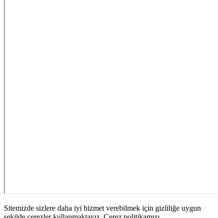
Sitemizde sizlere daha iyi hizmet verebilmek için gizliliğe uygun
şekilde çerezler kullanmaktayız. Çerez politikamızı