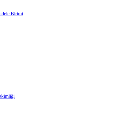
adele Birimi
kimliği