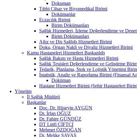
Dokuman
Tıbbi Cihaz ve Biyomedikal Birimi
Dokümanlar
Eczacılık Birimi
Birim Dökümanları
Sağlık Hizmetleri, İzleme Değerlendirme ve Denet
Birim Dökümanları
Ağız ve Diş Sağlığı Hizmetleri Birimi
Doku, Organ Nakli ve Diyaliz Hizmetleri Birimi
Kamu Hastaneleri Hizmetleri Başkanlığı
Sağlık Bakım ve Hasta Hizmetleri Birimi
Sağlık Tesisleri Değerlendirme ve Geliştirme Birim
Tedarik, Planlama, Stok ve Lojistik Yönetimi Biri
İstatistik, Analiz ve Raporlama Birimi (Finansal A
Doküman
Hastane Hizmetleri Birimi (Şehir Hastaneleri Birim
Yönetim
İl Sağlık Müdürü
Başkanlar
Doç. Dr. Hüseyin AYGÜN
Dr. İrfan OĞUZ
Dr. Fahire GÜNDÜZ
DT Lütfi ÇİFTCİ
Mehmet ÖZDOĞAN
Dr. Melike SAVAŞ