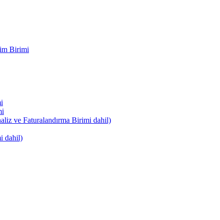
im Birimi
i
mi
naliz ve Faturalandırma Birimi dahil)
i dahil)