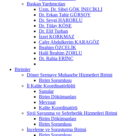
Başkan Yardımcıları
Uzm. Dr. Sibel GÖK İNECİKLİ
Dr. Erkan Tahir GÜRSOY
Dr. Sevgi HARORLU
Dr. Tülay KÖSE
Dr. Elif Turhan
İzzet KORKMAZ
Cafer Abdulkerim KARAGÖZ
İbrahim ÖZÇELİK
Halil İbrahim ZORLU
Dt. Rabia ERİNÇ
Birimler
Döner Sermaye Muhasebe Hizmetleri Birimi
Birim Sorumlusu
İl Kalite Koordinatörlüğü
Sunular
Birim Dökümanları
Mevzuat
Kalite Koordinatörü
Sivil Savunma ve Seferberlik Hizmetleri Birimi
Birim Dökümanları
Birim Sorumlusu
İnceleme ve Soruşturma Birimi
Birim Sorumlusu