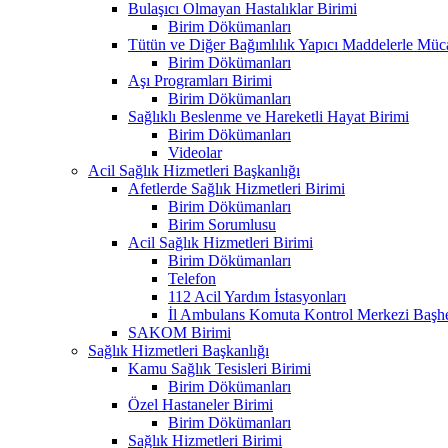
Bulaşıcı Olmayan Hastalıklar Birimi
Birim Dökümanları
Tütün ve Diğer Bağımlılık Yapıcı Maddelerle Müc
Birim Dökümanları
Aşı Programları Birimi
Birim Dökümanları
Sağlıklı Beslenme ve Hareketli Hayat Birimi
Birim Dökümanları
Videolar
Acil Sağlık Hizmetleri Başkanlığı
Afetlerde Sağlık Hizmetleri Birimi
Birim Dökümanları
Birim Sorumlusu
Acil Sağlık Hizmetleri Birimi
Birim Dökümanları
Telefon
112 Acil Yardım İstasyonları
İl Ambulans Komuta Kontrol Merkezi Başhe
SAKOM Birimi
Sağlık Hizmetleri Başkanlığı
Kamu Sağlık Tesisleri Birimi
Birim Dökümanları
Özel Hastaneler Birimi
Birim Dökümanları
Sağlık Hizmetleri Birimi