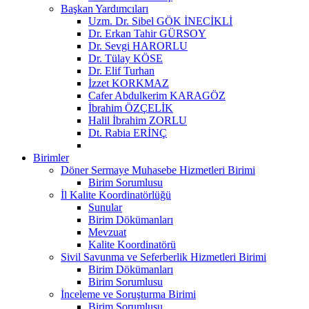
Başkan Yardımcıları
Uzm. Dr. Sibel GÖK İNECİKLİ
Dr. Erkan Tahir GÜRSOY
Dr. Sevgi HARORLU
Dr. Tülay KÖSE
Dr. Elif Turhan
İzzet KORKMAZ
Cafer Abdulkerim KARAGÖZ
İbrahim ÖZÇELİK
Halil İbrahim ZORLU
Dt. Rabia ERİNÇ
Birimler
Döner Sermaye Muhasebe Hizmetleri Birimi
Birim Sorumlusu
İl Kalite Koordinatörlüğü
Sunular
Birim Dökümanları
Mevzuat
Kalite Koordinatörü
Sivil Savunma ve Seferberlik Hizmetleri Birimi
Birim Dökümanları
Birim Sorumlusu
İnceleme ve Soruşturma Birimi
Birim Sorumlusu