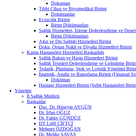
Dokuman
Tıbbi Cihaz ve Biyomedikal Birimi
Dokümanlar
Eczacılık Birimi
Birim Dökümanları
Sağlık Hizmetleri, İzleme Değerlendirme ve Denet
Birim Dökümanları
Ağız ve Diş Sağlığı Hizmetleri Birimi
Doku, Organ Nakli ve Diyaliz Hizmetleri Birimi
Kamu Hastaneleri Hizmetleri Başkanlığı
Sağlık Bakım ve Hasta Hizmetleri Birimi
Sağlık Tesisleri Değerlendirme ve Geliştirme Birim
Tedarik, Planlama, Stok ve Lojistik Yönetimi Biri
İstatistik, Analiz ve Raporlama Birimi (Finansal A
Doküman
Hastane Hizmetleri Birimi (Şehir Hastaneleri Birim
Yönetim
İl Sağlık Müdürü
Başkanlar
Doç. Dr. Hüseyin AYGÜN
Dr. İrfan OĞUZ
Dr. Fahire GÜNDÜZ
DT Lütfi ÇİFTCİ
Mehmet ÖZDOĞAN
Dr. Melike SAVAŞ