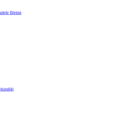
adele Birimi
kimliği