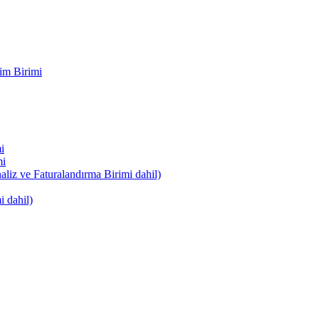
im Birimi
i
mi
naliz ve Faturalandırma Birimi dahil)
i dahil)