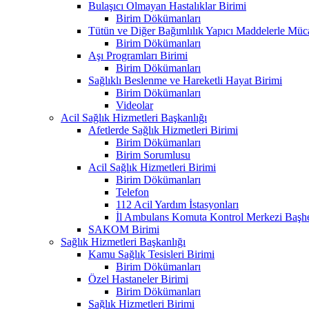
Bulaşıcı Olmayan Hastalıklar Birimi
Birim Dökümanları
Tütün ve Diğer Bağımlılık Yapıcı Maddelerle Müc
Birim Dökümanları
Aşı Programları Birimi
Birim Dökümanları
Sağlıklı Beslenme ve Hareketli Hayat Birimi
Birim Dökümanları
Videolar
Acil Sağlık Hizmetleri Başkanlığı
Afetlerde Sağlık Hizmetleri Birimi
Birim Dökümanları
Birim Sorumlusu
Acil Sağlık Hizmetleri Birimi
Birim Dökümanları
Telefon
112 Acil Yardım İstasyonları
İl Ambulans Komuta Kontrol Merkezi Başhe
SAKOM Birimi
Sağlık Hizmetleri Başkanlığı
Kamu Sağlık Tesisleri Birimi
Birim Dökümanları
Özel Hastaneler Birimi
Birim Dökümanları
Sağlık Hizmetleri Birimi