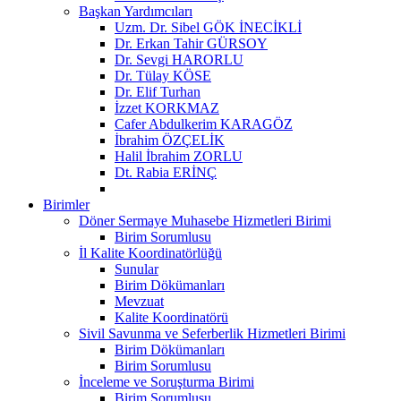
Başkan Yardımcıları
Uzm. Dr. Sibel GÖK İNECİKLİ
Dr. Erkan Tahir GÜRSOY
Dr. Sevgi HARORLU
Dr. Tülay KÖSE
Dr. Elif Turhan
İzzet KORKMAZ
Cafer Abdulkerim KARAGÖZ
İbrahim ÖZÇELİK
Halil İbrahim ZORLU
Dt. Rabia ERİNÇ
Birimler
Döner Sermaye Muhasebe Hizmetleri Birimi
Birim Sorumlusu
İl Kalite Koordinatörlüğü
Sunular
Birim Dökümanları
Mevzuat
Kalite Koordinatörü
Sivil Savunma ve Seferberlik Hizmetleri Birimi
Birim Dökümanları
Birim Sorumlusu
İnceleme ve Soruşturma Birimi
Birim Sorumlusu