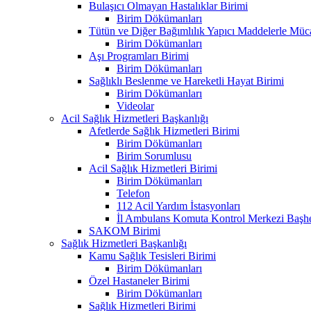
Bulaşıcı Olmayan Hastalıklar Birimi
Birim Dökümanları
Tütün ve Diğer Bağımlılık Yapıcı Maddelerle Müc
Birim Dökümanları
Aşı Programları Birimi
Birim Dökümanları
Sağlıklı Beslenme ve Hareketli Hayat Birimi
Birim Dökümanları
Videolar
Acil Sağlık Hizmetleri Başkanlığı
Afetlerde Sağlık Hizmetleri Birimi
Birim Dökümanları
Birim Sorumlusu
Acil Sağlık Hizmetleri Birimi
Birim Dökümanları
Telefon
112 Acil Yardım İstasyonları
İl Ambulans Komuta Kontrol Merkezi Başhe
SAKOM Birimi
Sağlık Hizmetleri Başkanlığı
Kamu Sağlık Tesisleri Birimi
Birim Dökümanları
Özel Hastaneler Birimi
Birim Dökümanları
Sağlık Hizmetleri Birimi