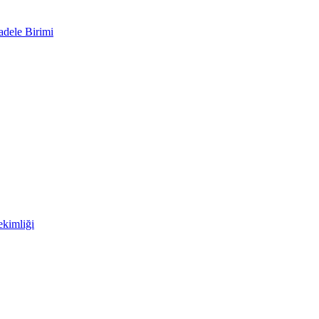
adele Birimi
kimliği