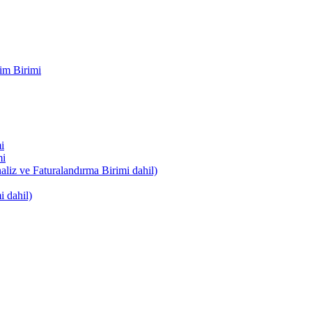
im Birimi
i
mi
naliz ve Faturalandırma Birimi dahil)
i dahil)