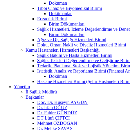
Dokuman
Tıbbi Cihaz ve Biyomedikal Birimi
Dokümanlar
Eczacılık Birimi
Birim Dökümanları
Sağlık Hizmetleri, İzleme Değerlendirme ve Denet
Birim Dökümanları
Ağız ve Diş Sağlığı Hizmetleri Birimi
Doku, Organ Nakli ve Diyaliz Hizmetleri Birimi
Kamu Hastaneleri Hizmetleri Başkanlığı
Sağlık Bakım ve Hasta Hizmetleri Birimi
Sağlık Tesisleri Değerlendirme ve Geliştirme Birim
Tedarik, Planlama, Stok ve Lojistik Yönetimi Biri
İstatistik, Analiz ve Raporlama Birimi (Finansal A
Doküman
Hastane Hizmetleri Birimi (Şehir Hastaneleri Birim
Yönetim
İl Sağlık Müdürü
Başkanlar
Doç. Dr. Hüseyin AYGÜN
Dr. İrfan OĞUZ
Dr. Fahire GÜNDÜZ
DT Lütfi ÇİFTCİ
Mehmet ÖZDOĞAN
Dr. Melike SAVAŞ