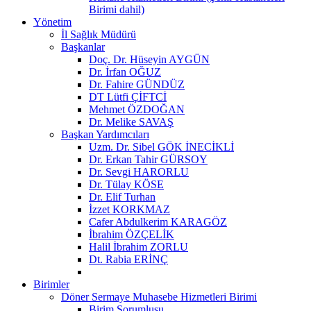
Birimi dahil)
Yönetim
İl Sağlık Müdürü
Başkanlar
Doç. Dr. Hüseyin AYGÜN
Dr. İrfan OĞUZ
Dr. Fahire GÜNDÜZ
DT Lütfi ÇİFTCİ
Mehmet ÖZDOĞAN
Dr. Melike SAVAŞ
Başkan Yardımcıları
Uzm. Dr. Sibel GÖK İNECİKLİ
Dr. Erkan Tahir GÜRSOY
Dr. Sevgi HARORLU
Dr. Tülay KÖSE
Dr. Elif Turhan
İzzet KORKMAZ
Cafer Abdulkerim KARAGÖZ
İbrahim ÖZÇELİK
Halil İbrahim ZORLU
Dt. Rabia ERİNÇ
Birimler
Döner Sermaye Muhasebe Hizmetleri Birimi
Birim Sorumlusu