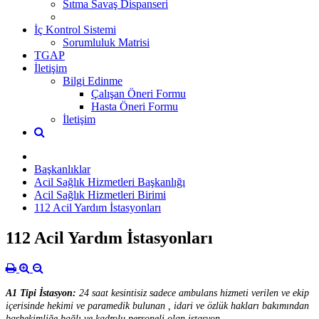
Sıtma Savaş Dispanseri
İç Kontrol Sistemi
Sorumluluk Matrisi
TGAP
İletişim
Bilgi Edinme
Çalışan Öneri Formu
Hasta Öneri Formu
İletişim
Başkanlıklar
Acil Sağlık Hizmetleri Başkanlığı
Acil Sağlık Hizmetleri Birimi
112 Acil Yardım İstasyonları
112 Acil Yardım İstasyonları
A1 Tipi İstasyon:
24 saat kesintisiz sadece ambulans hizmeti verilen ve ekip
içerisinde hekimi ve paramedik bulunan , idari ve özlük hakları bakımından
başhekimliğe bağlı ve kadrolu personeli olan istasyon,