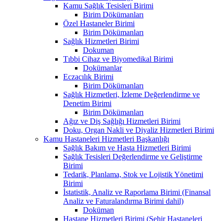
Kamu Sağlık Tesisleri Birimi
Birim Dökümanları
Özel Hastaneler Birimi
Birim Dökümanları
Sağlık Hizmetleri Birimi
Dokuman
Tıbbi Cihaz ve Biyomedikal Birimi
Dokümanlar
Eczacılık Birimi
Birim Dökümanları
Sağlık Hizmetleri, İzleme Değerlendirme ve
Denetim Birimi
Birim Dökümanları
Ağız ve Diş Sağlığı Hizmetleri Birimi
Doku, Organ Nakli ve Diyaliz Hizmetleri Birimi
Kamu Hastaneleri Hizmetleri Başkanlığı
Sağlık Bakım ve Hasta Hizmetleri Birimi
Sağlık Tesisleri Değerlendirme ve Geliştirme
Birimi
Tedarik, Planlama, Stok ve Lojistik Yönetimi
Birimi
İstatistik, Analiz ve Raporlama Birimi (Finansal
Analiz ve Faturalandırma Birimi dahil)
Doküman
Hastane Hizmetleri Birimi (Şehir Hastaneleri