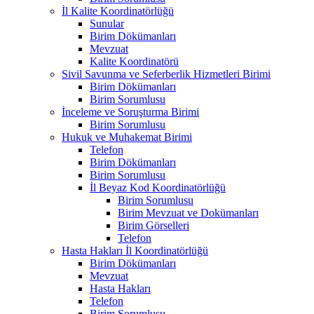
İl Kalite Koordinatörlüğü
Sunular
Birim Dökümanları
Mevzuat
Kalite Koordinatörü
Sivil Savunma ve Seferberlik Hizmetleri Birimi
Birim Dökümanları
Birim Sorumlusu
İnceleme ve Soruşturma Birimi
Birim Sorumlusu
Hukuk ve Muhakemat Birimi
Telefon
Birim Dökümanları
Birim Sorumlusu
İl Beyaz Kod Koordinatörlüğü
Birim Sorumlusu
Birim Mevzuat ve Dokümanları
Birim Görselleri
Telefon
Hasta Hakları İl Koordinatörlüğü
Birim Dökümanları
Mevzuat
Hasta Hakları
Telefon
Birim Sorumlusu