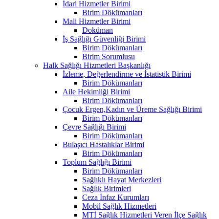
İdari Hizmetler Birimi
Birim Dökümanları
Mali Hizmetler Birimi
Doküman
İş Sağlığı Güvenliği Birimi
Birim Dökümanları
Birim Sorumlusu
Halk Sağlığı Hizmetleri Başkanlığı
İzleme, Değerlendirme ve İstatistik Birimi
Birim Dökümanları
Aile Hekimliği Birimi
Birim Dökümanları
Çocuk Ergen,Kadın ve Üreme Sağlığı Birimi
Birim Dökümanları
Çevre Sağlığı Birimi
Birim Dökümanları
Bulaşıcı Hastalıklar Birimi
Birim Dökümanları
Toplum Sağlığı Birimi
Birim Dökümanları
Sağlıklı Hayat Merkezleri
Sağlık Birimleri
Ceza İnfaz Kurumları
Mobil Sağlık Hizmetleri
MTİ Sağlık Hizmetleri Veren İlçe Sağlık