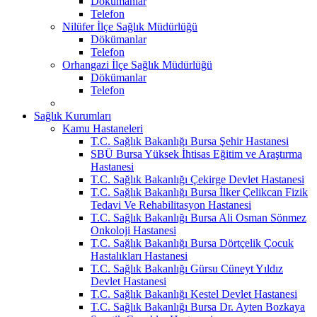
Dökümanlar
Telefon
Nilüfer İlçe Sağlık Müdürlüğü
Dökümanlar
Telefon
Orhangazi İlçe Sağlık Müdürlüğü
Dökümanlar
Telefon
Sağlık Kurumları
Kamu Hastaneleri
T.C. Sağlık Bakanlığı Bursa Şehir Hastanesi
SBÜ Bursa Yüksek İhtisas Eğitim ve Araştırma
Hastanesi
T.C. Sağlık Bakanlığı Çekirge Devlet Hastanesi
T.C. Sağlık Bakanlığı Bursa İlker Çelikcan Fizik
Tedavi Ve Rehabilitasyon Hastanesi
T.C. Sağlık Bakanlığı Bursa Ali Osman Sönmez
Onkoloji Hastanesi
T.C. Sağlık Bakanlığı Bursa Dörtçelik Çocuk
Hastalıkları Hastanesi
T.C. Sağlık Bakanlığı Gürsu Cüneyt Yıldız
Devlet Hastanesi
T.C. Sağlık Bakanlığı Kestel Devlet Hastanesi
T.C. Sağlık Bakanlığı Bursa Dr. Ayten Bozkaya