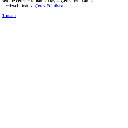
şekilde çerezler kullanmaktayız. Çerez politikamızı
inceleyebilirsiniz.
Çerez Politikası
Tamam