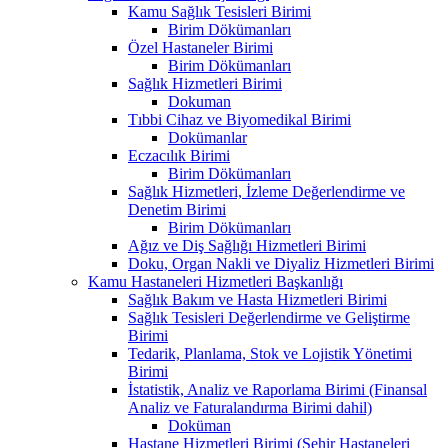
Kamu Sağlık Tesisleri Birimi
Birim Dökümanları
Özel Hastaneler Birimi
Birim Dökümanları
Sağlık Hizmetleri Birimi
Dokuman
Tıbbi Cihaz ve Biyomedikal Birimi
Dokümanlar
Eczacılık Birimi
Birim Dökümanları
Sağlık Hizmetleri, İzleme Değerlendirme ve
Denetim Birimi
Birim Dökümanları
Ağız ve Diş Sağlığı Hizmetleri Birimi
Doku, Organ Nakli ve Diyaliz Hizmetleri Birimi
Kamu Hastaneleri Hizmetleri Başkanlığı
Sağlık Bakım ve Hasta Hizmetleri Birimi
Sağlık Tesisleri Değerlendirme ve Geliştirme
Birimi
Tedarik, Planlama, Stok ve Lojistik Yönetimi
Birimi
İstatistik, Analiz ve Raporlama Birimi (Finansal
Analiz ve Faturalandırma Birimi dahil)
Doküman
Hastane Hizmetleri Birimi (Şehir Hastaneleri