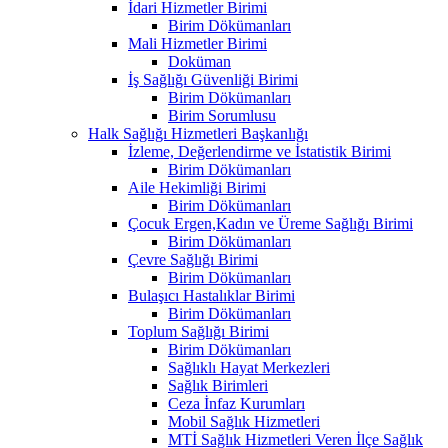
İdari Hizmetler Birimi
Birim Dökümanları
Mali Hizmetler Birimi
Doküman
İş Sağlığı Güvenliği Birimi
Birim Dökümanları
Birim Sorumlusu
Halk Sağlığı Hizmetleri Başkanlığı
İzleme, Değerlendirme ve İstatistik Birimi
Birim Dökümanları
Aile Hekimliği Birimi
Birim Dökümanları
Çocuk Ergen,Kadın ve Üreme Sağlığı Birimi
Birim Dökümanları
Çevre Sağlığı Birimi
Birim Dökümanları
Bulaşıcı Hastalıklar Birimi
Birim Dökümanları
Toplum Sağlığı Birimi
Birim Dökümanları
Sağlıklı Hayat Merkezleri
Sağlık Birimleri
Ceza İnfaz Kurumları
Mobil Sağlık Hizmetleri
MTİ Sağlık Hizmetleri Veren İlçe Sağlık