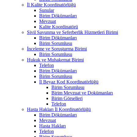
İl Kalite Koordinatörlüğü
Sunular
Birim Dökümanları
Mevzuat
Kalite Koordinatörü
Sivil Savunma ve Seferberlik Hizmetleri Birimi
Birim Dökümanları
Birim Sorumlusu
İnceleme ve Soruşturma Birimi
Birim Sorumlusu
Hukuk ve Muhakemat Birimi
Telefon
Birim Dökümanları
Birim Sorumlusu
İl Beyaz Kod Koordinatörlüğü
Birim Sorumlusu
Birim Mevzuat ve Dokümanları
Birim Görselleri
Telefon
Hasta Hakları İl Koordinatörlüğü
Birim Dökümanları
Mevzuat
Hasta Hakları
Telefon
Birim Sorumlusu