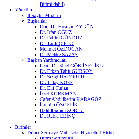
Birimi dahil)
Yönetim
İl Sağlık Müdürü
Başkanlar
Doç. Dr. Hüseyin AYGÜN
Dr. İrfan OĞUZ
Dr. Fahire GÜNDÜZ
DT Lütfi ÇİFTCİ
Mehmet ÖZDOĞAN
Dr. Melike SAVAŞ
Başkan Yardımcıları
Uzm. Dr. Sibel GÖK İNECİKLİ
Dr. Erkan Tahir GÜRSOY
Dr. Sevgi HARORLU
Dr. Tülay KÖSE
Dr. Elif Turhan
İzzet KORKMAZ
Cafer Abdulkerim KARAGÖZ
İbrahim ÖZÇELİK
Halil İbrahim ZORLU
Dt. Rabia ERİNÇ
Birimler
Döner Sermaye Muhasebe Hizmetleri Birimi
Birim Sorumlusu