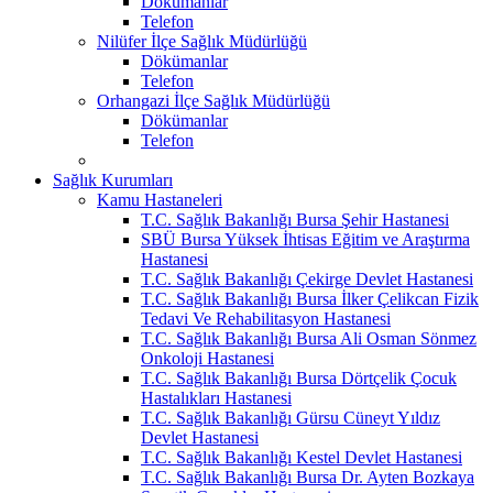
Dökümanlar
Telefon
Nilüfer İlçe Sağlık Müdürlüğü
Dökümanlar
Telefon
Orhangazi İlçe Sağlık Müdürlüğü
Dökümanlar
Telefon
Sağlık Kurumları
Kamu Hastaneleri
T.C. Sağlık Bakanlığı Bursa Şehir Hastanesi
SBÜ Bursa Yüksek İhtisas Eğitim ve Araştırma
Hastanesi
T.C. Sağlık Bakanlığı Çekirge Devlet Hastanesi
T.C. Sağlık Bakanlığı Bursa İlker Çelikcan Fizik
Tedavi Ve Rehabilitasyon Hastanesi
T.C. Sağlık Bakanlığı Bursa Ali Osman Sönmez
Onkoloji Hastanesi
T.C. Sağlık Bakanlığı Bursa Dörtçelik Çocuk
Hastalıkları Hastanesi
T.C. Sağlık Bakanlığı Gürsu Cüneyt Yıldız
Devlet Hastanesi
T.C. Sağlık Bakanlığı Kestel Devlet Hastanesi
T.C. Sağlık Bakanlığı Bursa Dr. Ayten Bozkaya