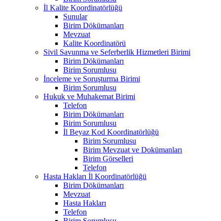
İl Kalite Koordinatörlüğü
Sunular
Birim Dökümanları
Mevzuat
Kalite Koordinatörü
Sivil Savunma ve Seferberlik Hizmetleri Birimi
Birim Dökümanları
Birim Sorumlusu
İnceleme ve Soruşturma Birimi
Birim Sorumlusu
Hukuk ve Muhakemat Birimi
Telefon
Birim Dökümanları
Birim Sorumlusu
İl Beyaz Kod Koordinatörlüğü
Birim Sorumlusu
Birim Mevzuat ve Dokümanları
Birim Görselleri
Telefon
Hasta Hakları İl Koordinatörlüğü
Birim Dökümanları
Mevzuat
Hasta Hakları
Telefon
Birim Sorumlusu