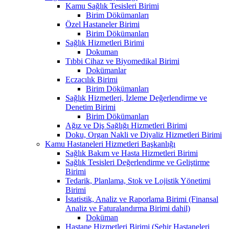
Kamu Sağlık Tesisleri Birimi
Birim Dökümanları
Özel Hastaneler Birimi
Birim Dökümanları
Sağlık Hizmetleri Birimi
Dokuman
Tıbbi Cihaz ve Biyomedikal Birimi
Dokümanlar
Eczacılık Birimi
Birim Dökümanları
Sağlık Hizmetleri, İzleme Değerlendirme ve
Denetim Birimi
Birim Dökümanları
Ağız ve Diş Sağlığı Hizmetleri Birimi
Doku, Organ Nakli ve Diyaliz Hizmetleri Birimi
Kamu Hastaneleri Hizmetleri Başkanlığı
Sağlık Bakım ve Hasta Hizmetleri Birimi
Sağlık Tesisleri Değerlendirme ve Geliştirme
Birimi
Tedarik, Planlama, Stok ve Lojistik Yönetimi
Birimi
İstatistik, Analiz ve Raporlama Birimi (Finansal
Analiz ve Faturalandırma Birimi dahil)
Doküman
Hastane Hizmetleri Birimi (Şehir Hastaneleri