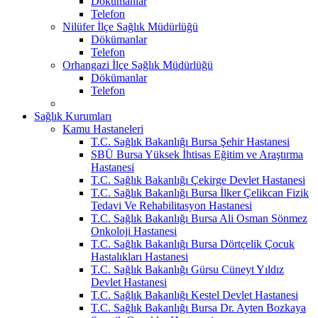
Dökümanlar
Telefon
Nilüfer İlçe Sağlık Müdürlüğü
Dökümanlar
Telefon
Orhangazi İlçe Sağlık Müdürlüğü
Dökümanlar
Telefon
Sağlık Kurumları
Kamu Hastaneleri
T.C. Sağlık Bakanlığı Bursa Şehir Hastanesi
SBÜ Bursa Yüksek İhtisas Eğitim ve Araştırma
Hastanesi
T.C. Sağlık Bakanlığı Çekirge Devlet Hastanesi
T.C. Sağlık Bakanlığı Bursa İlker Çelikcan Fizik
Tedavi Ve Rehabilitasyon Hastanesi
T.C. Sağlık Bakanlığı Bursa Ali Osman Sönmez
Onkoloji Hastanesi
T.C. Sağlık Bakanlığı Bursa Dörtçelik Çocuk
Hastalıkları Hastanesi
T.C. Sağlık Bakanlığı Gürsu Cüneyt Yıldız
Devlet Hastanesi
T.C. Sağlık Bakanlığı Kestel Devlet Hastanesi
T.C. Sağlık Bakanlığı Bursa Dr. Ayten Bozkaya