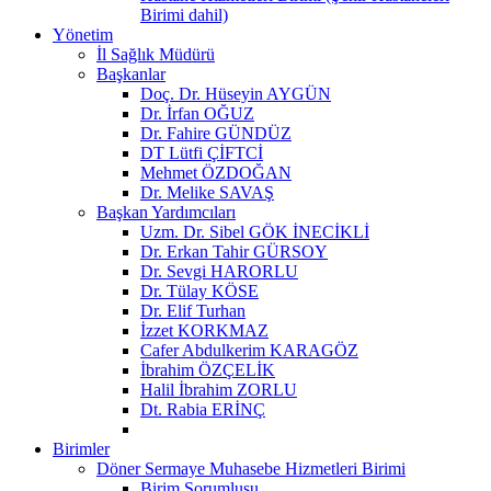
Birimi dahil)
Yönetim
İl Sağlık Müdürü
Başkanlar
Doç. Dr. Hüseyin AYGÜN
Dr. İrfan OĞUZ
Dr. Fahire GÜNDÜZ
DT Lütfi ÇİFTCİ
Mehmet ÖZDOĞAN
Dr. Melike SAVAŞ
Başkan Yardımcıları
Uzm. Dr. Sibel GÖK İNECİKLİ
Dr. Erkan Tahir GÜRSOY
Dr. Sevgi HARORLU
Dr. Tülay KÖSE
Dr. Elif Turhan
İzzet KORKMAZ
Cafer Abdulkerim KARAGÖZ
İbrahim ÖZÇELİK
Halil İbrahim ZORLU
Dt. Rabia ERİNÇ
Birimler
Döner Sermaye Muhasebe Hizmetleri Birimi
Birim Sorumlusu