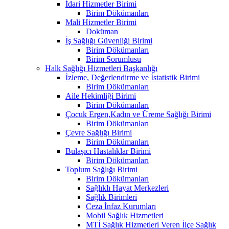
İdari Hizmetler Birimi
Birim Dökümanları
Mali Hizmetler Birimi
Doküman
İş Sağlığı Güvenliği Birimi
Birim Dökümanları
Birim Sorumlusu
Halk Sağlığı Hizmetleri Başkanlığı
İzleme, Değerlendirme ve İstatistik Birimi
Birim Dökümanları
Aile Hekimliği Birimi
Birim Dökümanları
Çocuk Ergen,Kadın ve Üreme Sağlığı Birimi
Birim Dökümanları
Çevre Sağlığı Birimi
Birim Dökümanları
Bulaşıcı Hastalıklar Birimi
Birim Dökümanları
Toplum Sağlığı Birimi
Birim Dökümanları
Sağlıklı Hayat Merkezleri
Sağlık Birimleri
Ceza İnfaz Kurumları
Mobil Sağlık Hizmetleri
MTİ Sağlık Hizmetleri Veren İlçe Sağlık