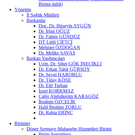
Birimi dahil)
Yönetim
İl Sağlık Müdürü
Başkanlar
Doç. Dr. Hüseyin AYGÜN
Dr. İrfan OĞUZ
Dr. Fahire GÜNDÜZ
DT Lütfi ÇİFTCİ
Mehmet ÖZDOĞAN
Dr. Melike SAVAŞ
Başkan Yardımcıları
Uzm. Dr. Sibel GÖK İNECİKLİ
Dr. Erkan Tahir GÜRSOY
Dr. Sevgi HARORLU
Dr. Tülay KÖSE
Dr. Elif Turhan
İzzet KORKMAZ
Cafer Abdulkerim KARAGÖZ
İbrahim ÖZÇELİK
Halil İbrahim ZORLU
Dt. Rabia ERİNÇ
Birimler
Döner Sermaye Muhasebe Hizmetleri Birimi
Birim Sorumlusu