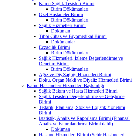
Kamu Sağlık Tesisleri Birimi
Birim Dökümanları
Özel Hastaneler Birimi
Birim Dökümanları
Sağlık Hizmetleri Birimi
Dokuman
Tıbbi Cihaz ve Biyomedikal Birimi
Dokümanlar
Eczacılık Birimi
Birim Dökümanları
Sağlık Hizmetleri, İzleme Değerlendirme ve
Denetim Birimi
Birim Dökümanları
Ağız ve Diş Sağlığı Hizmetleri Birimi
Doku, Organ Nakli ve Diyaliz Hizmetleri Birimi
Kamu Hastaneleri Hizmetleri Başkanlığı
Sağlık Bakım ve Hasta Hizmetleri Birimi
Sağlık Tesisleri Değerlendirme ve Geliştirme
Birimi
Tedarik, Planlama, Stok ve Lojistik Yönetimi
Birimi
İstatistik, Analiz ve Raporlama Birimi (Finansal
Analiz ve Faturalandırma Birimi dahil)
Doküman
Hastane Hizmetleri Birimi (Şehir Hastaneleri