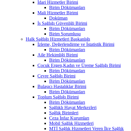
İdari Hizmetler Birimi
Birim Dökümanları
Mali Hizmetler Birimi
Doküman
İş Sağlığı Güvenliği Birimi
Birim Dökümanları
Birim Sorumlusu
Halk Sağlığı Hizmetleri Başkanlığı
İzleme, Değerlendirme ve İstatistik Birimi
Birim Dökümanları
Aile Hekimliği Birimi
Birim Dökümanları
Çocuk Ergen,Kadın ve Üreme Sağlığı Birimi
Birim Dökümanları
Çevre Sağlığı Birimi
Birim Dökümanları
Bulaşıcı Hastalıklar Birimi
Birim Dökümanları
Toplum Sağlığı Birimi
Birim Dökümanları
Sağlıklı Hayat Merkezleri
Sağlık Birimleri
Ceza İnfaz Kurumları
Mobil Sağlık Hizmetleri
MTİ Sağlık Hizmetleri Veren İlçe Sağlık