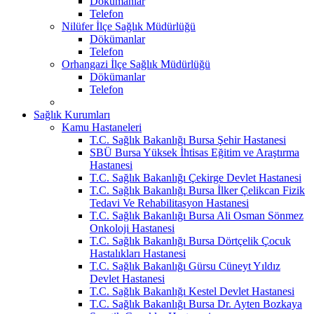
Dökümanlar
Telefon
Nilüfer İlçe Sağlık Müdürlüğü
Dökümanlar
Telefon
Orhangazi İlçe Sağlık Müdürlüğü
Dökümanlar
Telefon
Sağlık Kurumları
Kamu Hastaneleri
T.C. Sağlık Bakanlığı Bursa Şehir Hastanesi
SBÜ Bursa Yüksek İhtisas Eğitim ve Araştırma
Hastanesi
T.C. Sağlık Bakanlığı Çekirge Devlet Hastanesi
T.C. Sağlık Bakanlığı Bursa İlker Çelikcan Fizik
Tedavi Ve Rehabilitasyon Hastanesi
T.C. Sağlık Bakanlığı Bursa Ali Osman Sönmez
Onkoloji Hastanesi
T.C. Sağlık Bakanlığı Bursa Dörtçelik Çocuk
Hastalıkları Hastanesi
T.C. Sağlık Bakanlığı Gürsu Cüneyt Yıldız
Devlet Hastanesi
T.C. Sağlık Bakanlığı Kestel Devlet Hastanesi
T.C. Sağlık Bakanlığı Bursa Dr. Ayten Bozkaya