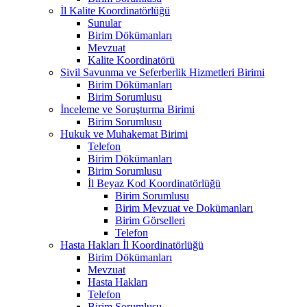
İl Kalite Koordinatörlüğü
Sunular
Birim Dökümanları
Mevzuat
Kalite Koordinatörü
Sivil Savunma ve Seferberlik Hizmetleri Birimi
Birim Dökümanları
Birim Sorumlusu
İnceleme ve Soruşturma Birimi
Birim Sorumlusu
Hukuk ve Muhakemat Birimi
Telefon
Birim Dökümanları
Birim Sorumlusu
İl Beyaz Kod Koordinatörlüğü
Birim Sorumlusu
Birim Mevzuat ve Dokümanları
Birim Görselleri
Telefon
Hasta Hakları İl Koordinatörlüğü
Birim Dökümanları
Mevzuat
Hasta Hakları
Telefon
Birim Sorumlusu