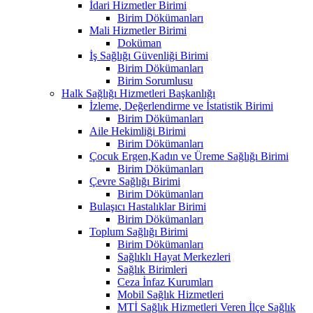
İdari Hizmetler Birimi
Birim Dökümanları
Mali Hizmetler Birimi
Doküman
İş Sağlığı Güvenliği Birimi
Birim Dökümanları
Birim Sorumlusu
Halk Sağlığı Hizmetleri Başkanlığı
İzleme, Değerlendirme ve İstatistik Birimi
Birim Dökümanları
Aile Hekimliği Birimi
Birim Dökümanları
Çocuk Ergen,Kadın ve Üreme Sağlığı Birimi
Birim Dökümanları
Çevre Sağlığı Birimi
Birim Dökümanları
Bulaşıcı Hastalıklar Birimi
Birim Dökümanları
Toplum Sağlığı Birimi
Birim Dökümanları
Sağlıklı Hayat Merkezleri
Sağlık Birimleri
Ceza İnfaz Kurumları
Mobil Sağlık Hizmetleri
MTİ Sağlık Hizmetleri Veren İlçe Sağlık