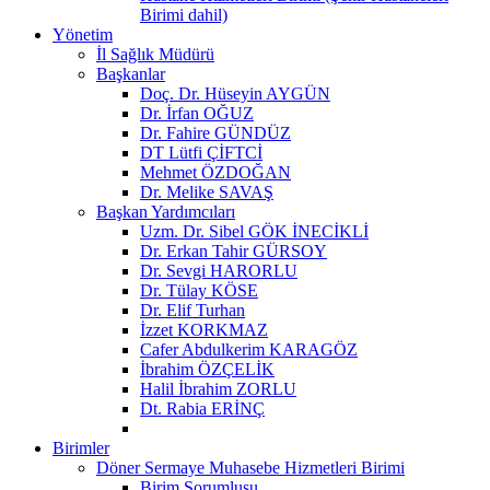
Birimi dahil)
Yönetim
İl Sağlık Müdürü
Başkanlar
Doç. Dr. Hüseyin AYGÜN
Dr. İrfan OĞUZ
Dr. Fahire GÜNDÜZ
DT Lütfi ÇİFTCİ
Mehmet ÖZDOĞAN
Dr. Melike SAVAŞ
Başkan Yardımcıları
Uzm. Dr. Sibel GÖK İNECİKLİ
Dr. Erkan Tahir GÜRSOY
Dr. Sevgi HARORLU
Dr. Tülay KÖSE
Dr. Elif Turhan
İzzet KORKMAZ
Cafer Abdulkerim KARAGÖZ
İbrahim ÖZÇELİK
Halil İbrahim ZORLU
Dt. Rabia ERİNÇ
Birimler
Döner Sermaye Muhasebe Hizmetleri Birimi
Birim Sorumlusu