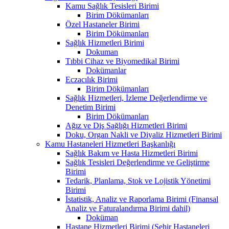
Kamu Sağlık Tesisleri Birimi
Birim Dökümanları
Özel Hastaneler Birimi
Birim Dökümanları
Sağlık Hizmetleri Birimi
Dokuman
Tıbbi Cihaz ve Biyomedikal Birimi
Dokümanlar
Eczacılık Birimi
Birim Dökümanları
Sağlık Hizmetleri, İzleme Değerlendirme ve
Denetim Birimi
Birim Dökümanları
Ağız ve Diş Sağlığı Hizmetleri Birimi
Doku, Organ Nakli ve Diyaliz Hizmetleri Birimi
Kamu Hastaneleri Hizmetleri Başkanlığı
Sağlık Bakım ve Hasta Hizmetleri Birimi
Sağlık Tesisleri Değerlendirme ve Geliştirme
Birimi
Tedarik, Planlama, Stok ve Lojistik Yönetimi
Birimi
İstatistik, Analiz ve Raporlama Birimi (Finansal
Analiz ve Faturalandırma Birimi dahil)
Doküman
Hastane Hizmetleri Birimi (Şehir Hastaneleri