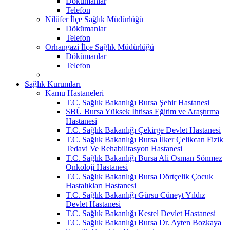
Dökümanlar
Telefon
Nilüfer İlçe Sağlık Müdürlüğü
Dökümanlar
Telefon
Orhangazi İlçe Sağlık Müdürlüğü
Dökümanlar
Telefon
Sağlık Kurumları
Kamu Hastaneleri
T.C. Sağlık Bakanlığı Bursa Şehir Hastanesi
SBÜ Bursa Yüksek İhtisas Eğitim ve Araştırma
Hastanesi
T.C. Sağlık Bakanlığı Çekirge Devlet Hastanesi
T.C. Sağlık Bakanlığı Bursa İlker Çelikcan Fizik
Tedavi Ve Rehabilitasyon Hastanesi
T.C. Sağlık Bakanlığı Bursa Ali Osman Sönmez
Onkoloji Hastanesi
T.C. Sağlık Bakanlığı Bursa Dörtçelik Çocuk
Hastalıkları Hastanesi
T.C. Sağlık Bakanlığı Gürsu Cüneyt Yıldız
Devlet Hastanesi
T.C. Sağlık Bakanlığı Kestel Devlet Hastanesi
T.C. Sağlık Bakanlığı Bursa Dr. Ayten Bozkaya