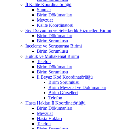
İl Kalite Koordinatörlüğü
Sunular
Birim Dökümanları
Mevzuat
Kalite Koordinatörü
Sivil Savunma ve Seferberlik Hizmetleri Birimi
Birim Dökümanları
Birim Sorumlusu
İnceleme ve Soruşturma Birimi
Birim Sorumlusu
Hukuk ve Muhakemat Birimi
Telefon
Birim Dökümanları
Birim Sorumlusu
İl Beyaz Kod Koordinatörlüğü
Birim Sorumlusu
Birim Mevzuat ve Dokümanları
Birim Görselleri
Telefon
Hasta Hakları İl Koordinatörlüğü
Birim Dökümanları
Mevzuat
Hasta Hakları
Telefon
Birim Sorumlusu