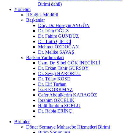
Birimi dahil)
Yönetim
İl Sağlık Müdürü
Başkanlar
Doç. Dr. Hüseyin AYGÜN
Dr. İrfan OĞUZ
Dr. Fahire GÜNDÜZ
DT Lütfi ÇİFTCİ
Mehmet ÖZDOĞAN
Dr. Melike SAVAŞ
Başkan Yardımcıları
Uzm. Dr. Sibel GÖK İNECİKLİ
Dr. Erkan Tahir GÜRSOY
Dr. Sevgi HARORLU
Dr. Tülay KÖSE
Dr. Elif Turhan
İzzet KORKMAZ
Cafer Abdulkerim KARAGÖZ
İbrahim ÖZÇELİK
Halil İbrahim ZORLU
Dt. Rabia ERİNÇ
Birimler
Döner Sermaye Muhasebe Hizmetleri Birimi
Birim Sorumlusu