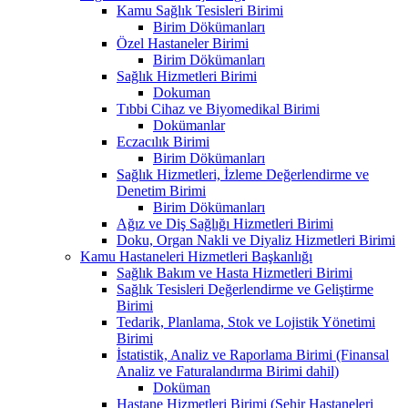
Kamu Sağlık Tesisleri Birimi
Birim Dökümanları
Özel Hastaneler Birimi
Birim Dökümanları
Sağlık Hizmetleri Birimi
Dokuman
Tıbbi Cihaz ve Biyomedikal Birimi
Dokümanlar
Eczacılık Birimi
Birim Dökümanları
Sağlık Hizmetleri, İzleme Değerlendirme ve
Denetim Birimi
Birim Dökümanları
Ağız ve Diş Sağlığı Hizmetleri Birimi
Doku, Organ Nakli ve Diyaliz Hizmetleri Birimi
Kamu Hastaneleri Hizmetleri Başkanlığı
Sağlık Bakım ve Hasta Hizmetleri Birimi
Sağlık Tesisleri Değerlendirme ve Geliştirme
Birimi
Tedarik, Planlama, Stok ve Lojistik Yönetimi
Birimi
İstatistik, Analiz ve Raporlama Birimi (Finansal
Analiz ve Faturalandırma Birimi dahil)
Doküman
Hastane Hizmetleri Birimi (Şehir Hastaneleri