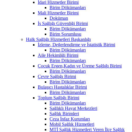
İdari Hizmetler Birimi
Birim Dökümanları
Mali Hizmetler Birimi
Doküman
İş Sağlığı Güvenliği Birimi
Birim Dökümanları
Birim Sorumlusu
Halk Sağlığı Hizmetleri Başkanlığı
İzleme, Değerlendirme ve İstatistik Birimi
Birim Dökümanları
Aile Hekimliği Birimi
Birim Dökümanları
Çocuk Ergen,Kadın ve Üreme Sağlığı Birimi
Birim Dökümanları
Çevre Sağlığı Birimi
Birim Dökümanları
Bulaşıcı Hastalıklar Birimi
Birim Dökümanları
Toplum Sağlığı Birimi
Birim Dökümanları
Sağlıklı Hayat Merkezleri
Sağlık Birimleri
Ceza İnfaz Kurumları
Mobil Sağlık Hizmetleri
MTİ Sağlık Hizmetleri Veren İlçe Sağlık