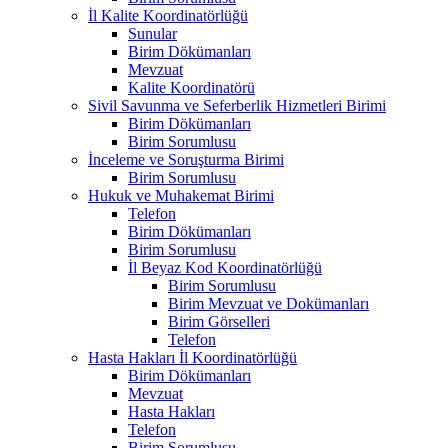
İl Kalite Koordinatörlüğü
Sunular
Birim Dökümanları
Mevzuat
Kalite Koordinatörü
Sivil Savunma ve Seferberlik Hizmetleri Birimi
Birim Dökümanları
Birim Sorumlusu
İnceleme ve Soruşturma Birimi
Birim Sorumlusu
Hukuk ve Muhakemat Birimi
Telefon
Birim Dökümanları
Birim Sorumlusu
İl Beyaz Kod Koordinatörlüğü
Birim Sorumlusu
Birim Mevzuat ve Dokümanları
Birim Görselleri
Telefon
Hasta Hakları İl Koordinatörlüğü
Birim Dökümanları
Mevzuat
Hasta Hakları
Telefon
Birim Sorumlusu