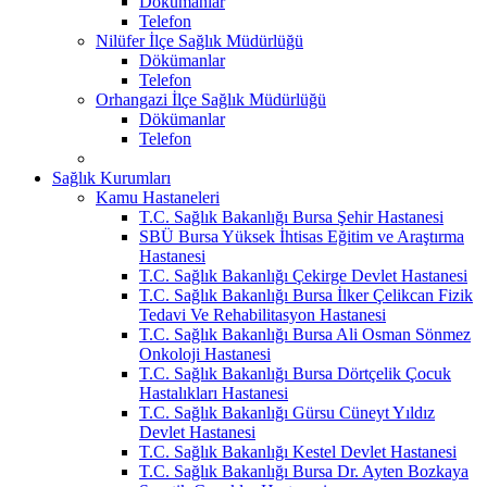
Dökümanlar
Telefon
Nilüfer İlçe Sağlık Müdürlüğü
Dökümanlar
Telefon
Orhangazi İlçe Sağlık Müdürlüğü
Dökümanlar
Telefon
Sağlık Kurumları
Kamu Hastaneleri
T.C. Sağlık Bakanlığı Bursa Şehir Hastanesi
SBÜ Bursa Yüksek İhtisas Eğitim ve Araştırma
Hastanesi
T.C. Sağlık Bakanlığı Çekirge Devlet Hastanesi
T.C. Sağlık Bakanlığı Bursa İlker Çelikcan Fizik
Tedavi Ve Rehabilitasyon Hastanesi
T.C. Sağlık Bakanlığı Bursa Ali Osman Sönmez
Onkoloji Hastanesi
T.C. Sağlık Bakanlığı Bursa Dörtçelik Çocuk
Hastalıkları Hastanesi
T.C. Sağlık Bakanlığı Gürsu Cüneyt Yıldız
Devlet Hastanesi
T.C. Sağlık Bakanlığı Kestel Devlet Hastanesi
T.C. Sağlık Bakanlığı Bursa Dr. Ayten Bozkaya