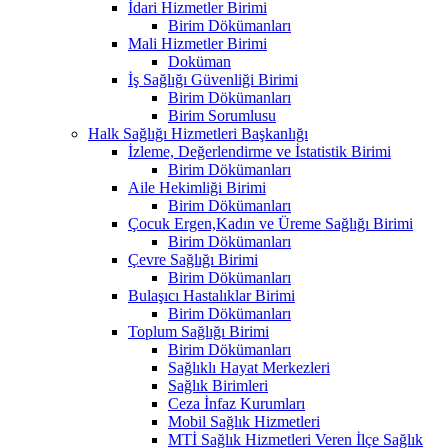
İdari Hizmetler Birimi
Birim Dökümanları
Mali Hizmetler Birimi
Doküman
İş Sağlığı Güvenliği Birimi
Birim Dökümanları
Birim Sorumlusu
Halk Sağlığı Hizmetleri Başkanlığı
İzleme, Değerlendirme ve İstatistik Birimi
Birim Dökümanları
Aile Hekimliği Birimi
Birim Dökümanları
Çocuk Ergen,Kadın ve Üreme Sağlığı Birimi
Birim Dökümanları
Çevre Sağlığı Birimi
Birim Dökümanları
Bulaşıcı Hastalıklar Birimi
Birim Dökümanları
Toplum Sağlığı Birimi
Birim Dökümanları
Sağlıklı Hayat Merkezleri
Sağlık Birimleri
Ceza İnfaz Kurumları
Mobil Sağlık Hizmetleri
MTİ Sağlık Hizmetleri Veren İlçe Sağlık