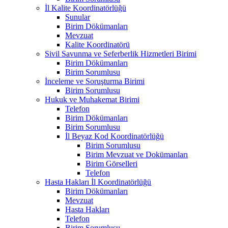
İl Kalite Koordinatörlüğü
Sunular
Birim Dökümanları
Mevzuat
Kalite Koordinatörü
Sivil Savunma ve Seferberlik Hizmetleri Birimi
Birim Dökümanları
Birim Sorumlusu
İnceleme ve Soruşturma Birimi
Birim Sorumlusu
Hukuk ve Muhakemat Birimi
Telefon
Birim Dökümanları
Birim Sorumlusu
İl Beyaz Kod Koordinatörlüğü
Birim Sorumlusu
Birim Mevzuat ve Dokümanları
Birim Görselleri
Telefon
Hasta Hakları İl Koordinatörlüğü
Birim Dökümanları
Mevzuat
Hasta Hakları
Telefon
Birim Sorumlusu