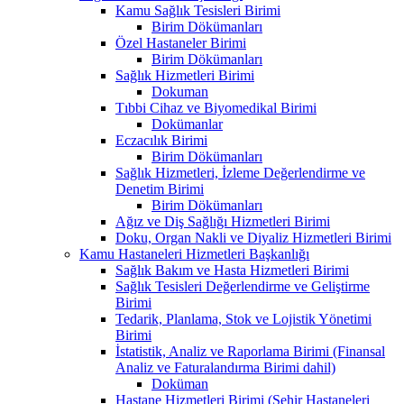
Kamu Sağlık Tesisleri Birimi
Birim Dökümanları
Özel Hastaneler Birimi
Birim Dökümanları
Sağlık Hizmetleri Birimi
Dokuman
Tıbbi Cihaz ve Biyomedikal Birimi
Dokümanlar
Eczacılık Birimi
Birim Dökümanları
Sağlık Hizmetleri, İzleme Değerlendirme ve
Denetim Birimi
Birim Dökümanları
Ağız ve Diş Sağlığı Hizmetleri Birimi
Doku, Organ Nakli ve Diyaliz Hizmetleri Birimi
Kamu Hastaneleri Hizmetleri Başkanlığı
Sağlık Bakım ve Hasta Hizmetleri Birimi
Sağlık Tesisleri Değerlendirme ve Geliştirme
Birimi
Tedarik, Planlama, Stok ve Lojistik Yönetimi
Birimi
İstatistik, Analiz ve Raporlama Birimi (Finansal
Analiz ve Faturalandırma Birimi dahil)
Doküman
Hastane Hizmetleri Birimi (Şehir Hastaneleri