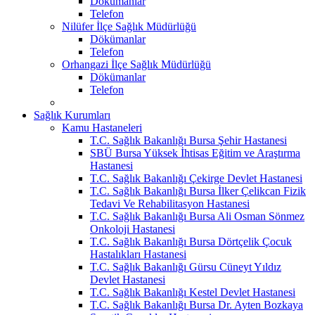
Dökümanlar
Telefon
Nilüfer İlçe Sağlık Müdürlüğü
Dökümanlar
Telefon
Orhangazi İlçe Sağlık Müdürlüğü
Dökümanlar
Telefon
Sağlık Kurumları
Kamu Hastaneleri
T.C. Sağlık Bakanlığı Bursa Şehir Hastanesi
SBÜ Bursa Yüksek İhtisas Eğitim ve Araştırma
Hastanesi
T.C. Sağlık Bakanlığı Çekirge Devlet Hastanesi
T.C. Sağlık Bakanlığı Bursa İlker Çelikcan Fizik
Tedavi Ve Rehabilitasyon Hastanesi
T.C. Sağlık Bakanlığı Bursa Ali Osman Sönmez
Onkoloji Hastanesi
T.C. Sağlık Bakanlığı Bursa Dörtçelik Çocuk
Hastalıkları Hastanesi
T.C. Sağlık Bakanlığı Gürsu Cüneyt Yıldız
Devlet Hastanesi
T.C. Sağlık Bakanlığı Kestel Devlet Hastanesi
T.C. Sağlık Bakanlığı Bursa Dr. Ayten Bozkaya