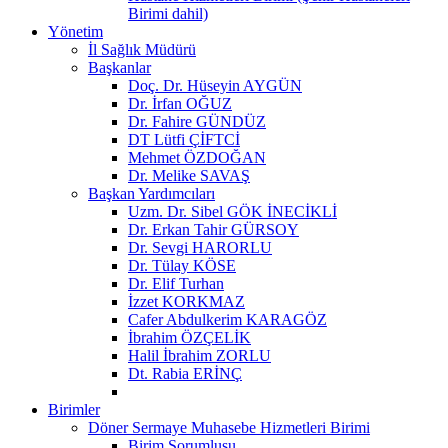
Birimi dahil)
Yönetim
İl Sağlık Müdürü
Başkanlar
Doç. Dr. Hüseyin AYGÜN
Dr. İrfan OĞUZ
Dr. Fahire GÜNDÜZ
DT Lütfi ÇİFTCİ
Mehmet ÖZDOĞAN
Dr. Melike SAVAŞ
Başkan Yardımcıları
Uzm. Dr. Sibel GÖK İNECİKLİ
Dr. Erkan Tahir GÜRSOY
Dr. Sevgi HARORLU
Dr. Tülay KÖSE
Dr. Elif Turhan
İzzet KORKMAZ
Cafer Abdulkerim KARAGÖZ
İbrahim ÖZÇELİK
Halil İbrahim ZORLU
Dt. Rabia ERİNÇ
Birimler
Döner Sermaye Muhasebe Hizmetleri Birimi
Birim Sorumlusu