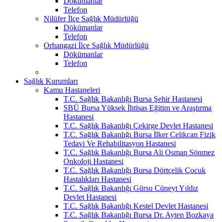
Dökümanlar
Telefon
Nilüfer İlçe Sağlık Müdürlüğü
Dökümanlar
Telefon
Orhangazi İlçe Sağlık Müdürlüğü
Dökümanlar
Telefon
Sağlık Kurumları
Kamu Hastaneleri
T.C. Sağlık Bakanlığı Bursa Şehir Hastanesi
SBÜ Bursa Yüksek İhtisas Eğitim ve Araştırma
Hastanesi
T.C. Sağlık Bakanlığı Çekirge Devlet Hastanesi
T.C. Sağlık Bakanlığı Bursa İlker Çelikcan Fizik
Tedavi Ve Rehabilitasyon Hastanesi
T.C. Sağlık Bakanlığı Bursa Ali Osman Sönmez
Onkoloji Hastanesi
T.C. Sağlık Bakanlığı Bursa Dörtçelik Çocuk
Hastalıkları Hastanesi
T.C. Sağlık Bakanlığı Gürsu Cüneyt Yıldız
Devlet Hastanesi
T.C. Sağlık Bakanlığı Kestel Devlet Hastanesi
T.C. Sağlık Bakanlığı Bursa Dr. Ayten Bozkaya