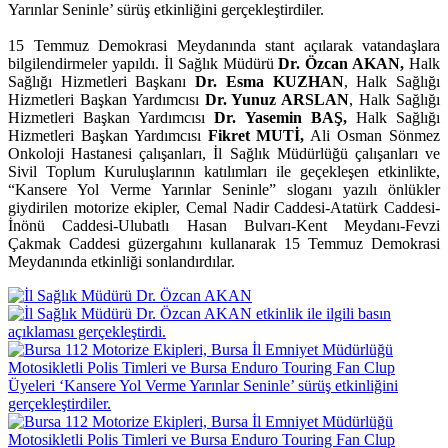
Yarınlar Seninle’ sürüş etkinliğini gerçekleştirdiler.
15 Temmuz Demokrasi Meydanında stant açılarak vatandaşlara
bilgilendirmeler yapıldı. İl Sağlık Müdürü
Dr. Özcan AKAN,
Halk
Sağlığı Hizmetleri Başkanı
Dr. Esma KUZHAN
, Halk Sağlığı
Hizmetleri Başkan Yardımcısı
Dr. Yunuz ARSLAN
, Halk Sağlığı
Hizmetleri Başkan Yardımcısı
Dr. Yasemin BAŞ,
Halk Sağlığı
Hizmetleri Başkan Yardımcısı
Fikret MUTİ,
Ali Osman Sönmez
Onkoloji Hastanesi çalışanları, İl Sağlık Müdürlüğü çalışanları ve
Sivil Toplum Kuruluşlarının katılımları ile geçekleşen etkinlikte,
“Kansere Yol Verme Yarınlar Seninle” sloganı yazılı önlükler
giydirilen motorize ekipler, Cemal Nadir Caddesi-Atatürk Caddesi-
İnönü Caddesi-Ulubatlı Hasan Bulvarı-Kent Meydanı-Fevzi
Çakmak Caddesi güzergahını kullanarak 15 Temmuz Demokrasi
Meydanında etkinliği sonlandırdılar.