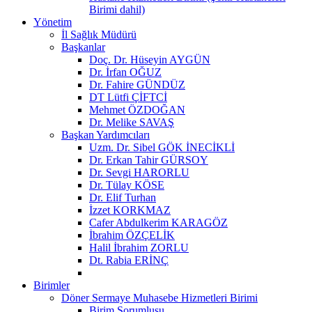
Birimi dahil)
Yönetim
İl Sağlık Müdürü
Başkanlar
Doç. Dr. Hüseyin AYGÜN
Dr. İrfan OĞUZ
Dr. Fahire GÜNDÜZ
DT Lütfi ÇİFTCİ
Mehmet ÖZDOĞAN
Dr. Melike SAVAŞ
Başkan Yardımcıları
Uzm. Dr. Sibel GÖK İNECİKLİ
Dr. Erkan Tahir GÜRSOY
Dr. Sevgi HARORLU
Dr. Tülay KÖSE
Dr. Elif Turhan
İzzet KORKMAZ
Cafer Abdulkerim KARAGÖZ
İbrahim ÖZÇELİK
Halil İbrahim ZORLU
Dt. Rabia ERİNÇ
Birimler
Döner Sermaye Muhasebe Hizmetleri Birimi
Birim Sorumlusu