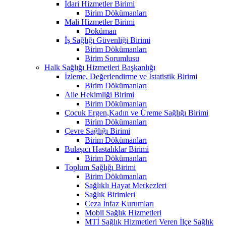
İdari Hizmetler Birimi
Birim Dökümanları
Mali Hizmetler Birimi
Doküman
İş Sağlığı Güvenliği Birimi
Birim Dökümanları
Birim Sorumlusu
Halk Sağlığı Hizmetleri Başkanlığı
İzleme, Değerlendirme ve İstatistik Birimi
Birim Dökümanları
Aile Hekimliği Birimi
Birim Dökümanları
Çocuk Ergen,Kadın ve Üreme Sağlığı Birimi
Birim Dökümanları
Çevre Sağlığı Birimi
Birim Dökümanları
Bulaşıcı Hastalıklar Birimi
Birim Dökümanları
Toplum Sağlığı Birimi
Birim Dökümanları
Sağlıklı Hayat Merkezleri
Sağlık Birimleri
Ceza İnfaz Kurumları
Mobil Sağlık Hizmetleri
MTİ Sağlık Hizmetleri Veren İlçe Sağlık