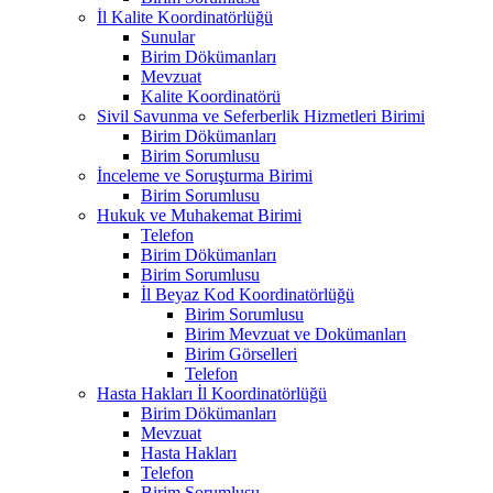
İl Kalite Koordinatörlüğü
Sunular
Birim Dökümanları
Mevzuat
Kalite Koordinatörü
Sivil Savunma ve Seferberlik Hizmetleri Birimi
Birim Dökümanları
Birim Sorumlusu
İnceleme ve Soruşturma Birimi
Birim Sorumlusu
Hukuk ve Muhakemat Birimi
Telefon
Birim Dökümanları
Birim Sorumlusu
İl Beyaz Kod Koordinatörlüğü
Birim Sorumlusu
Birim Mevzuat ve Dokümanları
Birim Görselleri
Telefon
Hasta Hakları İl Koordinatörlüğü
Birim Dökümanları
Mevzuat
Hasta Hakları
Telefon
Birim Sorumlusu