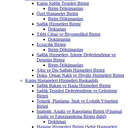
Kamu Sağlık Tesisleri Birimi
Birim Dökümanları
Özel Hastaneler Birimi
Birim Dökümanları
Sağlık Hizmetleri Birimi
Dokuman
Tıbbi Cihaz ve Biyomedikal Birimi
Dokümanlar
Eczacılık Birimi
Birim Dökümanları
Sağlık Hizmetleri, İzleme Değerlendirme ve
Denetim Birimi
Birim Dökümanları
Ağız ve Diş Sağlığı Hizmetleri Birimi
Doku, Organ Nakli ve Diyaliz Hizmetleri Birimi
Kamu Hastaneleri Hizmetleri Başkanlığı
Sağlık Bakım ve Hasta Hizmetleri Birimi
Sağlık Tesisleri Değerlendirme ve Geliştirme
Birimi
Tedarik, Planlama, Stok ve Lojistik Yönetimi
Birimi
İstatistik, Analiz ve Raporlama Birimi (Finansal
Analiz ve Faturalandırma Birimi dahil)
Doküman
Hastane Hizmetleri Birimi (Şehir Hastaneleri