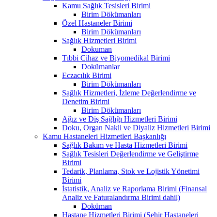
Kamu Sağlık Tesisleri Birimi
Birim Dökümanları
Özel Hastaneler Birimi
Birim Dökümanları
Sağlık Hizmetleri Birimi
Dokuman
Tıbbi Cihaz ve Biyomedikal Birimi
Dokümanlar
Eczacılık Birimi
Birim Dökümanları
Sağlık Hizmetleri, İzleme Değerlendirme ve
Denetim Birimi
Birim Dökümanları
Ağız ve Diş Sağlığı Hizmetleri Birimi
Doku, Organ Nakli ve Diyaliz Hizmetleri Birimi
Kamu Hastaneleri Hizmetleri Başkanlığı
Sağlık Bakım ve Hasta Hizmetleri Birimi
Sağlık Tesisleri Değerlendirme ve Geliştirme
Birimi
Tedarik, Planlama, Stok ve Lojistik Yönetimi
Birimi
İstatistik, Analiz ve Raporlama Birimi (Finansal
Analiz ve Faturalandırma Birimi dahil)
Doküman
Hastane Hizmetleri Birimi (Şehir Hastaneleri