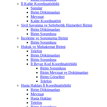
İl Kalite Koordinatörlüğü
Sunular
Birim Dökümanları
Mevzuat
Kalite Koordinatörü
Sivil Savunma ve Seferberlik Hizmetleri Birimi
Birim Dökümanları
Birim Sorumlusu
İnceleme ve Soruşturma Birimi
Birim Sorumlusu
Hukuk ve Muhakemat Birimi
Telefon
Birim Dökümanları
Birim Sorumlusu
İl Beyaz Kod Koordinatörlüğü
Birim Sorumlusu
Birim Mevzuat ve Dokümanları
Birim Görselleri
Telefon
Hasta Hakları İl Koordinatörlüğü
Birim Dökümanları
Mevzuat
Hasta Hakları
Telefon
Birim Sorumlusu