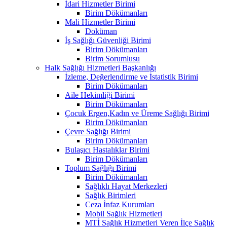
İdari Hizmetler Birimi
Birim Dökümanları
Mali Hizmetler Birimi
Doküman
İş Sağlığı Güvenliği Birimi
Birim Dökümanları
Birim Sorumlusu
Halk Sağlığı Hizmetleri Başkanlığı
İzleme, Değerlendirme ve İstatistik Birimi
Birim Dökümanları
Aile Hekimliği Birimi
Birim Dökümanları
Çocuk Ergen,Kadın ve Üreme Sağlığı Birimi
Birim Dökümanları
Çevre Sağlığı Birimi
Birim Dökümanları
Bulaşıcı Hastalıklar Birimi
Birim Dökümanları
Toplum Sağlığı Birimi
Birim Dökümanları
Sağlıklı Hayat Merkezleri
Sağlık Birimleri
Ceza İnfaz Kurumları
Mobil Sağlık Hizmetleri
MTİ Sağlık Hizmetleri Veren İlçe Sağlık