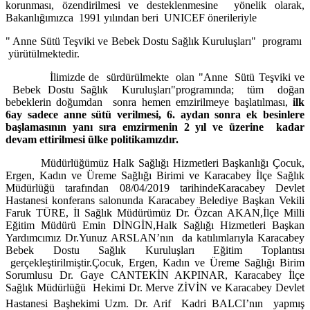
korunması, özendirilmesi ve desteklenmesine yönelik olarak,
Bakanlığımızca 1991 yılından beri UNICEF önerileriyle
" Anne Sütü Teşviki ve Bebek Dostu Sağlık Kuruluşları" programı
yürütülmektedir.
İlimizde de sürdürülmekte olan "Anne Sütü Teşviki ve
Bebek Dostu Sağlık Kuruluşları"programında; tüm doğan
bebeklerin doğumdan sonra hemen emzirilmeye başlatılması,
ilk
6ay sadece anne sütü verilmesi, 6. aydan sonra ek besinlere
başlamasının yanı sıra emzirmenin 2 yıl ve üzerine kadar
devam ettirilmesi ülke politikamızdır.
Müdürlüğümüz Halk Sağlığı Hizmetleri Başkanlığı Çocuk,
Ergen, Kadın ve Üreme Sağlığı Birimi ve Karacabey İlçe Sağlık
Müdürlüğü
tarafından
08/04/2019 tarihinde
Karacabey Devlet
Hastanesi konferans salonunda Karacabey Belediye Başkan Vekili
Faruk TÜRE, İl Sağlık Müdürümüz Dr. Özcan AKAN,İlçe Milli
Eğitim Müdürü Emin DİNGİN,Halk Sağlığı Hizmetleri Başkan
Yardımcımız Dr.Yunuz ARSLAN’nın da katılımlarıyla Karacabey
Bebek Dostu Sağlık Kuruluşları Eğitim Toplantısı
gerçekleştirilmiştir.
Çocuk, Ergen, Kadın ve Üreme Sağlığı Birim
Sorumlusu Dr. Gaye CANTEKİN AKPINAR,
Karacabey İlçe
Sağlık Müdürlüğü Hekimi Dr. Merve ZİVİN
ve Karacabey Devlet
Hastanesi
Başhekimi Uzm. Dr. Arif Kadri BALCI’nın
yapmış