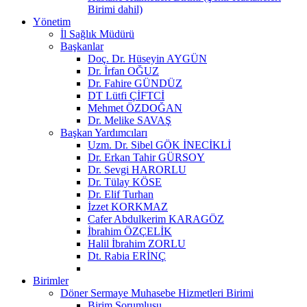
Birimi dahil)
Yönetim
İl Sağlık Müdürü
Başkanlar
Doç. Dr. Hüseyin AYGÜN
Dr. İrfan OĞUZ
Dr. Fahire GÜNDÜZ
DT Lütfi ÇİFTCİ
Mehmet ÖZDOĞAN
Dr. Melike SAVAŞ
Başkan Yardımcıları
Uzm. Dr. Sibel GÖK İNECİKLİ
Dr. Erkan Tahir GÜRSOY
Dr. Sevgi HARORLU
Dr. Tülay KÖSE
Dr. Elif Turhan
İzzet KORKMAZ
Cafer Abdulkerim KARAGÖZ
İbrahim ÖZÇELİK
Halil İbrahim ZORLU
Dt. Rabia ERİNÇ
Birimler
Döner Sermaye Muhasebe Hizmetleri Birimi
Birim Sorumlusu