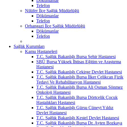
Dökümanlar
Telefon
Nilüfer İlçe Sağlık Müdürlüğü
Dökümanlar
Telefon
Orhangazi İlçe Sağlık Müdürlüğü
Dökümanlar
Telefon
Sağlık Kurumları
Kamu Hastaneleri
T.C. Sağlık Bakanlığı Bursa Şehir Hastanesi
SBÜ Bursa Yüksek İhtisas Eğitim ve Araştırma
Hastanesi
T.C. Sağlık Bakanlığı Çekirge Devlet Hastanesi
T.C. Sağlık Bakanlığı Bursa İlker Çelikcan Fizik
Tedavi Ve Rehabilitasyon Hastanesi
T.C. Sağlık Bakanlığı Bursa Ali Osman Sönmez
Onkoloji Hastanesi
T.C. Sağlık Bakanlığı Bursa Dörtçelik Çocuk
Hastalıkları Hastanesi
T.C. Sağlık Bakanlığı Gürsu Cüneyt Yıldız
Devlet Hastanesi
T.C. Sağlık Bakanlığı Kestel Devlet Hastanesi
T.C. Sağlık Bakanlığı Bursa Dr. Ayten Bozkaya