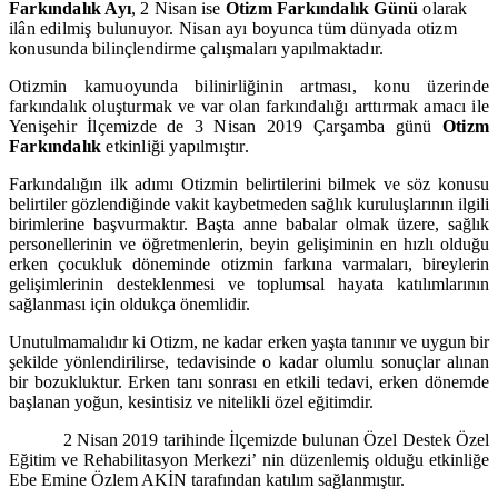
Farkındalık Ayı
, 2 Nisan ise
Otizm Farkındalık Günü
olarak
ilân edilmiş bulunuyor. Nisan ayı boyunca tüm dünyada otizm
konusunda bilinçlendirme çalışmaları yapılmaktadır.
Otizmin kamuoyunda bilinirliğinin artması, konu üzerinde
farkındalık oluşturmak ve var olan farkındalığı arttırmak amacı ile
Yenişehir İlçemizde de 3 Nisan 2019 Çarşamba günü
Otizm
Farkındalık
etkinliği yapılmıştır.
Farkındalığın ilk adımı Otizmin belirtilerini bilmek ve söz konusu
belirtiler gözlendiğinde vakit kaybetmeden sağlık kuruluşlarının ilgili
birimlerine başvurmaktır. Başta anne babalar olmak üzere, sağlık
personellerinin ve öğretmenlerin, beyin gelişiminin en hızlı olduğu
erken çocukluk döneminde otizmin farkına varmaları, bireylerin
gelişimlerinin desteklenmesi ve toplumsal hayata katılımlarının
sağlanması için oldukça önemlidir.
Unutulmamalıdır ki Otizm, ne kadar erken yaşta tanınır ve uygun bir
şekilde yönlendirilirse, tedavisinde o kadar olumlu sonuçlar alınan
bir bozukluktur. Erken tanı sonrası en etkili tedavi, erken dönemde
başlanan yoğun, kesintisiz ve nitelikli özel eğitimdir.
2
Nisan 2019 tarihinde İlçemizde bulunan Özel Destek Özel
Eğitim ve Rehabilitasyon Merkezi’ nin düzenlemiş olduğu etkinliğe
Ebe Emine Özlem AKİN tarafından katılım sağlanmıştır.