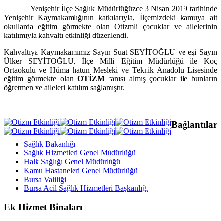
Yenişehir İlçe Sağlık Müdürlüğüzce 3 Nisan 2019 tarihinde
Yenişehir Kaymakamlığının katkılarıyla, İlçemizdeki kamuya ait
okullarda eğitim görmekte olan Otizmli çocuklar ve ailelerinin
katılımıyla kahvaltı etkinliği düzenlendi.
Kahvaltıya Kaymakamımız Sayın Suat SEYİTOĞLU ve eşi Sayın
Ülker SEYİTOĞLU, İlçe Milli Eğitim Müdürlüğü ile Koç
Ortaokulu ve Hüma hatun Mesleki ve Teknik Anadolu Lisesinde
eğitim görmekte olan
OTİZM
tanısı almış çocuklar ile bunların
öğretmen ve aileleri katılım sağlamıştır.
Bağlantılar
Sağlık Bakanlığı
Sağlık Hizmetleri Genel Müdürlüğü
Halk Sağlığı Genel Müdürlüğü
Kamu Hastaneleri Genel Müdürlüğü
Bursa Valiliği
Bursa Acil Sağlık Hizmetleri Başkanlığı
Ek Hizmet Binaları