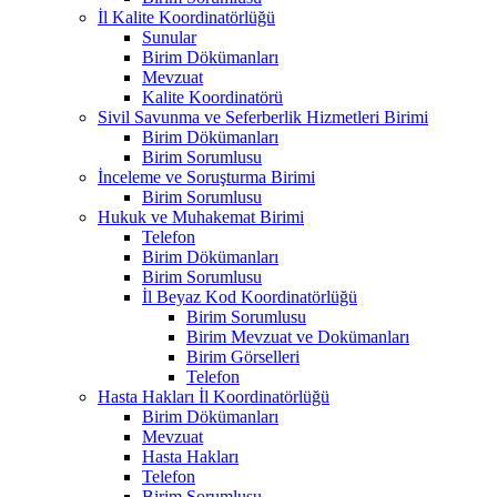
İl Kalite Koordinatörlüğü
Sunular
Birim Dökümanları
Mevzuat
Kalite Koordinatörü
Sivil Savunma ve Seferberlik Hizmetleri Birimi
Birim Dökümanları
Birim Sorumlusu
İnceleme ve Soruşturma Birimi
Birim Sorumlusu
Hukuk ve Muhakemat Birimi
Telefon
Birim Dökümanları
Birim Sorumlusu
İl Beyaz Kod Koordinatörlüğü
Birim Sorumlusu
Birim Mevzuat ve Dokümanları
Birim Görselleri
Telefon
Hasta Hakları İl Koordinatörlüğü
Birim Dökümanları
Mevzuat
Hasta Hakları
Telefon
Birim Sorumlusu