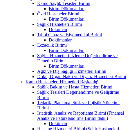
Kamu Sağlık Tesisleri Birimi
Birim Dökümanları
Özel Hastaneler Birimi
Birim Dökümanları
Sağlık Hizmetleri Birimi
Dokuman
Tıbbi Cihaz ve Biyomedikal Birimi
Dokümanlar
Eczacılık Birimi
Birim Dökümanları
Sağlık Hizmetleri, İzleme Değerlendirme ve
Denetim Birimi
Birim Dökümanları
Ağız ve Diş Sağlığı Hizmetleri Birimi
Doku, Organ Nakli ve Diyaliz Hizmetleri Birimi
Kamu Hastaneleri Hizmetleri Başkanlığı
Sağlık Bakım ve Hasta Hizmetleri Birimi
Sağlık Tesisleri Değerlendirme ve Geliştirme
Birimi
Tedarik, Planlama, Stok ve Lojistik Yönetimi
Birimi
İstatistik, Analiz ve Raporlama Birimi (Finansal
Analiz ve Faturalandırma Birimi dahil)
Doküman
Hastane Hizmetleri Birimi (Şehir Hastaneleri