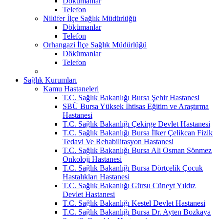
Dökümanlar
Telefon
Nilüfer İlçe Sağlık Müdürlüğü
Dökümanlar
Telefon
Orhangazi İlçe Sağlık Müdürlüğü
Dökümanlar
Telefon
Sağlık Kurumları
Kamu Hastaneleri
T.C. Sağlık Bakanlığı Bursa Şehir Hastanesi
SBÜ Bursa Yüksek İhtisas Eğitim ve Araştırma
Hastanesi
T.C. Sağlık Bakanlığı Çekirge Devlet Hastanesi
T.C. Sağlık Bakanlığı Bursa İlker Çelikcan Fizik
Tedavi Ve Rehabilitasyon Hastanesi
T.C. Sağlık Bakanlığı Bursa Ali Osman Sönmez
Onkoloji Hastanesi
T.C. Sağlık Bakanlığı Bursa Dörtçelik Çocuk
Hastalıkları Hastanesi
T.C. Sağlık Bakanlığı Gürsu Cüneyt Yıldız
Devlet Hastanesi
T.C. Sağlık Bakanlığı Kestel Devlet Hastanesi
T.C. Sağlık Bakanlığı Bursa Dr. Ayten Bozkaya