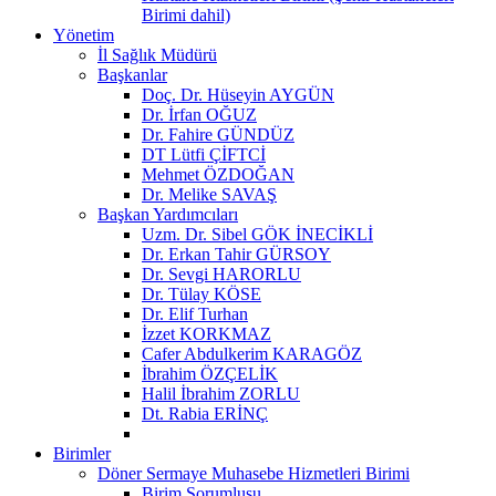
Birimi dahil)
Yönetim
İl Sağlık Müdürü
Başkanlar
Doç. Dr. Hüseyin AYGÜN
Dr. İrfan OĞUZ
Dr. Fahire GÜNDÜZ
DT Lütfi ÇİFTCİ
Mehmet ÖZDOĞAN
Dr. Melike SAVAŞ
Başkan Yardımcıları
Uzm. Dr. Sibel GÖK İNECİKLİ
Dr. Erkan Tahir GÜRSOY
Dr. Sevgi HARORLU
Dr. Tülay KÖSE
Dr. Elif Turhan
İzzet KORKMAZ
Cafer Abdulkerim KARAGÖZ
İbrahim ÖZÇELİK
Halil İbrahim ZORLU
Dt. Rabia ERİNÇ
Birimler
Döner Sermaye Muhasebe Hizmetleri Birimi
Birim Sorumlusu