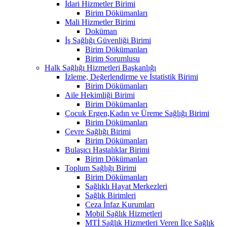
İdari Hizmetler Birimi
Birim Dökümanları
Mali Hizmetler Birimi
Doküman
İş Sağlığı Güvenliği Birimi
Birim Dökümanları
Birim Sorumlusu
Halk Sağlığı Hizmetleri Başkanlığı
İzleme, Değerlendirme ve İstatistik Birimi
Birim Dökümanları
Aile Hekimliği Birimi
Birim Dökümanları
Çocuk Ergen,Kadın ve Üreme Sağlığı Birimi
Birim Dökümanları
Çevre Sağlığı Birimi
Birim Dökümanları
Bulaşıcı Hastalıklar Birimi
Birim Dökümanları
Toplum Sağlığı Birimi
Birim Dökümanları
Sağlıklı Hayat Merkezleri
Sağlık Birimleri
Ceza İnfaz Kurumları
Mobil Sağlık Hizmetleri
MTİ Sağlık Hizmetleri Veren İlçe Sağlık