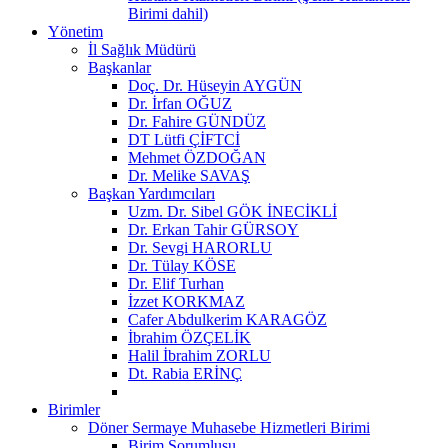
Birimi dahil)
Yönetim
İl Sağlık Müdürü
Başkanlar
Doç. Dr. Hüseyin AYGÜN
Dr. İrfan OĞUZ
Dr. Fahire GÜNDÜZ
DT Lütfi ÇİFTCİ
Mehmet ÖZDOĞAN
Dr. Melike SAVAŞ
Başkan Yardımcıları
Uzm. Dr. Sibel GÖK İNECİKLİ
Dr. Erkan Tahir GÜRSOY
Dr. Sevgi HARORLU
Dr. Tülay KÖSE
Dr. Elif Turhan
İzzet KORKMAZ
Cafer Abdulkerim KARAGÖZ
İbrahim ÖZÇELİK
Halil İbrahim ZORLU
Dt. Rabia ERİNÇ
Birimler
Döner Sermaye Muhasebe Hizmetleri Birimi
Birim Sorumlusu