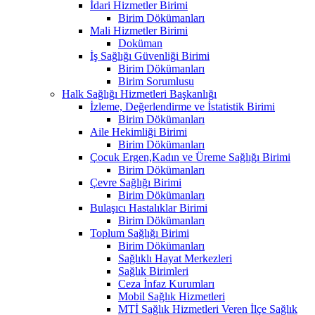
İdari Hizmetler Birimi
Birim Dökümanları
Mali Hizmetler Birimi
Doküman
İş Sağlığı Güvenliği Birimi
Birim Dökümanları
Birim Sorumlusu
Halk Sağlığı Hizmetleri Başkanlığı
İzleme, Değerlendirme ve İstatistik Birimi
Birim Dökümanları
Aile Hekimliği Birimi
Birim Dökümanları
Çocuk Ergen,Kadın ve Üreme Sağlığı Birimi
Birim Dökümanları
Çevre Sağlığı Birimi
Birim Dökümanları
Bulaşıcı Hastalıklar Birimi
Birim Dökümanları
Toplum Sağlığı Birimi
Birim Dökümanları
Sağlıklı Hayat Merkezleri
Sağlık Birimleri
Ceza İnfaz Kurumları
Mobil Sağlık Hizmetleri
MTİ Sağlık Hizmetleri Veren İlçe Sağlık