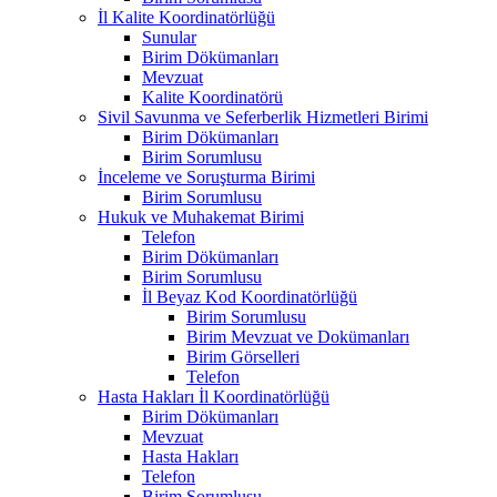
İl Kalite Koordinatörlüğü
Sunular
Birim Dökümanları
Mevzuat
Kalite Koordinatörü
Sivil Savunma ve Seferberlik Hizmetleri Birimi
Birim Dökümanları
Birim Sorumlusu
İnceleme ve Soruşturma Birimi
Birim Sorumlusu
Hukuk ve Muhakemat Birimi
Telefon
Birim Dökümanları
Birim Sorumlusu
İl Beyaz Kod Koordinatörlüğü
Birim Sorumlusu
Birim Mevzuat ve Dokümanları
Birim Görselleri
Telefon
Hasta Hakları İl Koordinatörlüğü
Birim Dökümanları
Mevzuat
Hasta Hakları
Telefon
Birim Sorumlusu