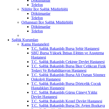
Dökümanlar
Telefon
Nilüfer İlçe Sağlık Müdürlüğü
Dökümanlar
Telefon
Orhangazi İlçe Sağlık Müdürlüğü
Dökümanlar
Telefon
Sağlık Kurumları
Kamu Hastaneleri
T.C. Sağlık Bakanlığı Bursa Şehir Hastanesi
SBÜ Bursa Yüksek İhtisas Eğitim ve Araştırma
Hastanesi
T.C. Sağlık Bakanlığı Çekirge Devlet Hastanesi
T.C. Sağlık Bakanlığı Bursa İlker Çelikcan Fizik
Tedavi Ve Rehabilitasyon Hastanesi
T.C. Sağlık Bakanlığı Bursa Ali Osman Sönmez
Onkoloji Hastanesi
T.C. Sağlık Bakanlığı Bursa Dörtçelik Çocuk
Hastalıkları Hastanesi
T.C. Sağlık Bakanlığı Gürsu Cüneyt Yıldız
Devlet Hastanesi
T.C. Sağlık Bakanlığı Kestel Devlet Hastanesi
T.C. Sağlık Bakanlığı Bursa Dr. Ayten Bozkaya