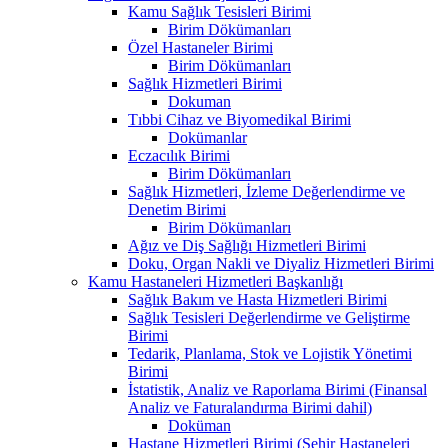
Kamu Sağlık Tesisleri Birimi
Birim Dökümanları
Özel Hastaneler Birimi
Birim Dökümanları
Sağlık Hizmetleri Birimi
Dokuman
Tıbbi Cihaz ve Biyomedikal Birimi
Dokümanlar
Eczacılık Birimi
Birim Dökümanları
Sağlık Hizmetleri, İzleme Değerlendirme ve
Denetim Birimi
Birim Dökümanları
Ağız ve Diş Sağlığı Hizmetleri Birimi
Doku, Organ Nakli ve Diyaliz Hizmetleri Birimi
Kamu Hastaneleri Hizmetleri Başkanlığı
Sağlık Bakım ve Hasta Hizmetleri Birimi
Sağlık Tesisleri Değerlendirme ve Geliştirme
Birimi
Tedarik, Planlama, Stok ve Lojistik Yönetimi
Birimi
İstatistik, Analiz ve Raporlama Birimi (Finansal
Analiz ve Faturalandırma Birimi dahil)
Doküman
Hastane Hizmetleri Birimi (Şehir Hastaneleri