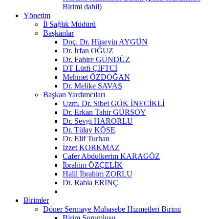
Birimi dahil)
Yönetim
İl Sağlık Müdürü
Başkanlar
Doç. Dr. Hüseyin AYGÜN
Dr. İrfan OĞUZ
Dr. Fahire GÜNDÜZ
DT Lütfi ÇİFTCİ
Mehmet ÖZDOĞAN
Dr. Melike SAVAŞ
Başkan Yardımcıları
Uzm. Dr. Sibel GÖK İNECİKLİ
Dr. Erkan Tahir GÜRSOY
Dr. Sevgi HARORLU
Dr. Tülay KÖSE
Dr. Elif Turhan
İzzet KORKMAZ
Cafer Abdulkerim KARAGÖZ
İbrahim ÖZÇELİK
Halil İbrahim ZORLU
Dt. Rabia ERİNÇ
Birimler
Döner Sermaye Muhasebe Hizmetleri Birimi
Birim Sorumlusu