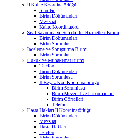
İl Kalite Koordinatörlüğü
Sunular
Birim Dökümanları
Mevzuat
Kalite Koordinatörü
Sivil Savunma ve Seferberlik Hizmetleri Birimi
Birim Dökümanları
Birim Sorumlusu
İnceleme ve Soruşturma Birimi
Birim Sorumlusu
Hukuk ve Muhakemat Birimi
Telefon
Birim Dökümanları
Birim Sorumlusu
İl Beyaz Kod Koordinatörlüğü
Birim Sorumlusu
Birim Mevzuat ve Dokümanları
Birim Görselleri
Telefon
Hasta Hakları İl Koordinatörlüğü
Birim Dökümanları
Mevzuat
Hasta Hakları
Telefon
Birim Sorumlusu