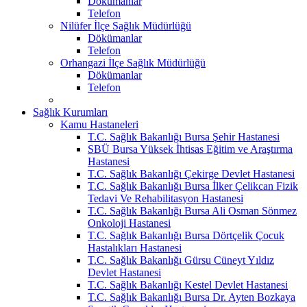
Dökümanlar
Telefon
Nilüfer İlçe Sağlık Müdürlüğü
Dökümanlar
Telefon
Orhangazi İlçe Sağlık Müdürlüğü
Dökümanlar
Telefon
Sağlık Kurumları
Kamu Hastaneleri
T.C. Sağlık Bakanlığı Bursa Şehir Hastanesi
SBÜ Bursa Yüksek İhtisas Eğitim ve Araştırma
Hastanesi
T.C. Sağlık Bakanlığı Çekirge Devlet Hastanesi
T.C. Sağlık Bakanlığı Bursa İlker Çelikcan Fizik
Tedavi Ve Rehabilitasyon Hastanesi
T.C. Sağlık Bakanlığı Bursa Ali Osman Sönmez
Onkoloji Hastanesi
T.C. Sağlık Bakanlığı Bursa Dörtçelik Çocuk
Hastalıkları Hastanesi
T.C. Sağlık Bakanlığı Gürsu Cüneyt Yıldız
Devlet Hastanesi
T.C. Sağlık Bakanlığı Kestel Devlet Hastanesi
T.C. Sağlık Bakanlığı Bursa Dr. Ayten Bozkaya