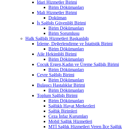
İdari Hizmetler Birimi
Birim Dökümanları
Mali Hizmetler Birimi
Doküman
İş Sağlığı Güvenliği Birimi
Birim Dökümanları
Birim Sorumlusu
Halk Sağlığı Hizmetleri Başkanlığı
İzleme, Değerlendirme ve İstatistik Birimi
Birim Dökümanları
Aile Hekimliği Birimi
Birim Dökümanları
Çocuk Ergen,Kadın ve Üreme Sağlığı Birimi
Birim Dökümanları
Çevre Sağlığı Birimi
Birim Dökümanları
Bulaşıcı Hastalıklar Birimi
Birim Dökümanları
Toplum Sağlığı Birimi
Birim Dökümanları
Sağlıklı Hayat Merkezleri
Sağlık Birimleri
Ceza İnfaz Kurumları
Mobil Sağlık Hizmetleri
MTİ Sağlık Hizmetleri Veren İlçe Sağlık