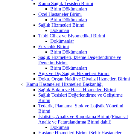
Kamu Sağlık Tesisleri Birimi
Birim Dökümanları
Özel Hastaneler Birimi
Birim Dökümanları
Sağlık Hizmetleri Birimi
Dokuman
Tıbbi Cihaz ve Biyomedikal Birimi
Dokümanlar
Eczacılık Birimi
Birim Dökümanları
Sağlık Hizmetleri, İzleme Değerlendirme ve
Denetim Birimi
Birim Dökümanları
Ağız ve Diş Sağlığı Hizmetleri Birimi
Doku, Organ Nakli ve Diyaliz Hizmetleri Birimi
Kamu Hastaneleri Hizmetleri Başkanlığı
Sağlık Bakım ve Hasta Hizmetleri Birimi
Sağlık Tesisleri Değerlendirme ve Geliştirme
Birimi
Tedarik, Planlama, Stok ve Lojistik Yönetimi
Birimi
İstatistik, Analiz ve Raporlama Birimi (Finansal
Analiz ve Faturalandırma Birimi dahil)
Doküman
Hastane Hizmetleri Birimi (Şehir Hastaneleri