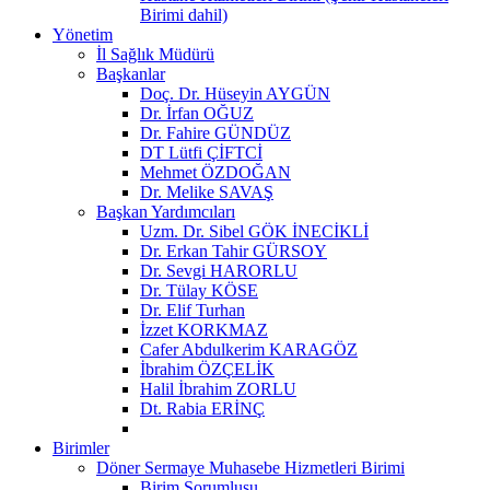
Birimi dahil)
Yönetim
İl Sağlık Müdürü
Başkanlar
Doç. Dr. Hüseyin AYGÜN
Dr. İrfan OĞUZ
Dr. Fahire GÜNDÜZ
DT Lütfi ÇİFTCİ
Mehmet ÖZDOĞAN
Dr. Melike SAVAŞ
Başkan Yardımcıları
Uzm. Dr. Sibel GÖK İNECİKLİ
Dr. Erkan Tahir GÜRSOY
Dr. Sevgi HARORLU
Dr. Tülay KÖSE
Dr. Elif Turhan
İzzet KORKMAZ
Cafer Abdulkerim KARAGÖZ
İbrahim ÖZÇELİK
Halil İbrahim ZORLU
Dt. Rabia ERİNÇ
Birimler
Döner Sermaye Muhasebe Hizmetleri Birimi
Birim Sorumlusu