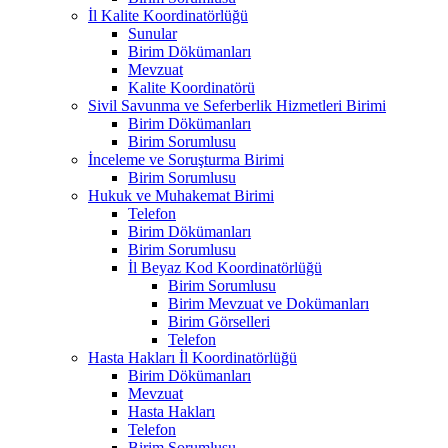
İl Kalite Koordinatörlüğü
Sunular
Birim Dökümanları
Mevzuat
Kalite Koordinatörü
Sivil Savunma ve Seferberlik Hizmetleri Birimi
Birim Dökümanları
Birim Sorumlusu
İnceleme ve Soruşturma Birimi
Birim Sorumlusu
Hukuk ve Muhakemat Birimi
Telefon
Birim Dökümanları
Birim Sorumlusu
İl Beyaz Kod Koordinatörlüğü
Birim Sorumlusu
Birim Mevzuat ve Dokümanları
Birim Görselleri
Telefon
Hasta Hakları İl Koordinatörlüğü
Birim Dökümanları
Mevzuat
Hasta Hakları
Telefon
Birim Sorumlusu