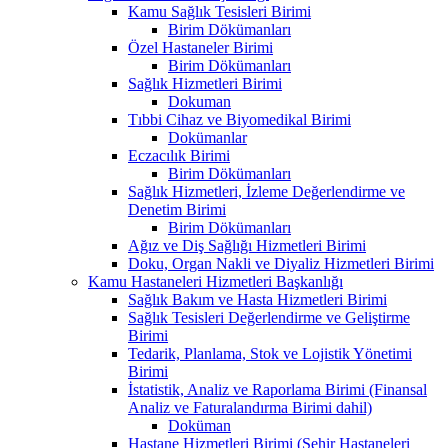
Kamu Sağlık Tesisleri Birimi
Birim Dökümanları
Özel Hastaneler Birimi
Birim Dökümanları
Sağlık Hizmetleri Birimi
Dokuman
Tıbbi Cihaz ve Biyomedikal Birimi
Dokümanlar
Eczacılık Birimi
Birim Dökümanları
Sağlık Hizmetleri, İzleme Değerlendirme ve
Denetim Birimi
Birim Dökümanları
Ağız ve Diş Sağlığı Hizmetleri Birimi
Doku, Organ Nakli ve Diyaliz Hizmetleri Birimi
Kamu Hastaneleri Hizmetleri Başkanlığı
Sağlık Bakım ve Hasta Hizmetleri Birimi
Sağlık Tesisleri Değerlendirme ve Geliştirme
Birimi
Tedarik, Planlama, Stok ve Lojistik Yönetimi
Birimi
İstatistik, Analiz ve Raporlama Birimi (Finansal
Analiz ve Faturalandırma Birimi dahil)
Doküman
Hastane Hizmetleri Birimi (Şehir Hastaneleri