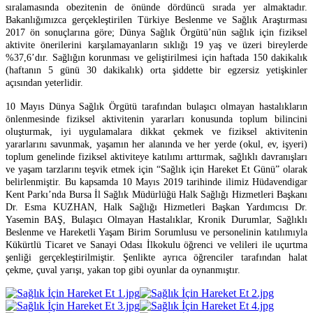
sıralamasında obezitenin de önünde dördüncü sırada yer almaktadır.
Bakanlığımızca gerçekleştirilen Türkiye Beslenme ve Sağlık Araştırması
2017 ön sonuçlarına göre; Dünya Sağlık Örgütü’nün sağlık için fiziksel
aktivite önerilerini karşılamayanların sıklığı 19 yaş ve üzeri bireylerde
%37,6’dır. Sağlığın korunması ve geliştirilmesi için haftada 150 dakikalık
(haftanın 5 günü 30 dakikalık) orta şiddette bir egzersiz yetişkinler
açısından yeterlidir.
10 Mayıs Dünya Sağlık Örgütü tarafından bulaşıcı olmayan hastalıkların
önlenmesinde fiziksel aktivitenin yararları konusunda toplum bilincini
oluşturmak, iyi uygulamalara dikkat çekmek ve fiziksel aktivitenin
yararlarını savunmak, yaşamın her alanında ve her yerde (okul, ev, işyeri)
toplum genelinde fiziksel aktiviteye katılımı arttırmak, sağlıklı davranışları
ve yaşam tarzlarını teşvik etmek için “Sağlık için Hareket Et Günü” olarak
belirlenmiştir. Bu kapsamda 10 Mayıs 2019 tarihinde ilimiz Hüdavendigar
Kent Parkı’nda Bursa İl Sağlık Müdürlüğü Halk Sağlığı Hizmetleri Başkanı
Dr. Esma KUZHAN, Halk Sağlığı Hizmetleri Başkan Yardımcısı Dr.
Yasemin BAŞ, Bulaşıcı Olmayan Hastalıklar, Kronik Durumlar, Sağlıklı
Beslenme ve Hareketli Yaşam Birim Sorumlusu ve personelinin katılımıyla
Kükürtlü Ticaret ve Sanayi Odası İlkokulu öğrenci ve velileri ile uçurtma
şenliği gerçekleştirilmiştir. Şenlikte ayrıca öğrenciler tarafından halat
çekme, çuval yarışı, yakan top gibi oyunlar da oynanmıştır.