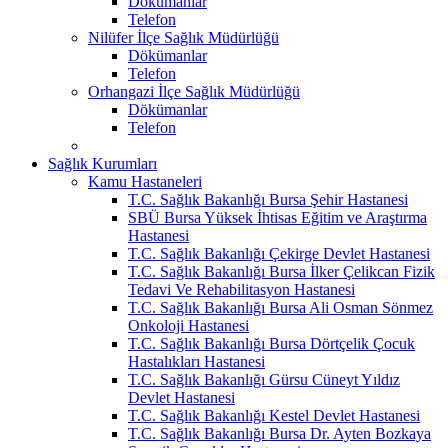
Dökümanlar
Telefon
Nilüfer İlçe Sağlık Müdürlüğü
Dökümanlar
Telefon
Orhangazi İlçe Sağlık Müdürlüğü
Dökümanlar
Telefon
Sağlık Kurumları
Kamu Hastaneleri
T.C. Sağlık Bakanlığı Bursa Şehir Hastanesi
SBÜ Bursa Yüksek İhtisas Eğitim ve Araştırma
Hastanesi
T.C. Sağlık Bakanlığı Çekirge Devlet Hastanesi
T.C. Sağlık Bakanlığı Bursa İlker Çelikcan Fizik
Tedavi Ve Rehabilitasyon Hastanesi
T.C. Sağlık Bakanlığı Bursa Ali Osman Sönmez
Onkoloji Hastanesi
T.C. Sağlık Bakanlığı Bursa Dörtçelik Çocuk
Hastalıkları Hastanesi
T.C. Sağlık Bakanlığı Gürsu Cüneyt Yıldız
Devlet Hastanesi
T.C. Sağlık Bakanlığı Kestel Devlet Hastanesi
T.C. Sağlık Bakanlığı Bursa Dr. Ayten Bozkaya