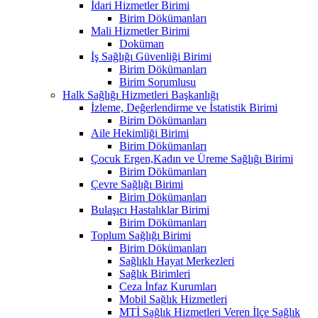
İdari Hizmetler Birimi
Birim Dökümanları
Mali Hizmetler Birimi
Doküman
İş Sağlığı Güvenliği Birimi
Birim Dökümanları
Birim Sorumlusu
Halk Sağlığı Hizmetleri Başkanlığı
İzleme, Değerlendirme ve İstatistik Birimi
Birim Dökümanları
Aile Hekimliği Birimi
Birim Dökümanları
Çocuk Ergen,Kadın ve Üreme Sağlığı Birimi
Birim Dökümanları
Çevre Sağlığı Birimi
Birim Dökümanları
Bulaşıcı Hastalıklar Birimi
Birim Dökümanları
Toplum Sağlığı Birimi
Birim Dökümanları
Sağlıklı Hayat Merkezleri
Sağlık Birimleri
Ceza İnfaz Kurumları
Mobil Sağlık Hizmetleri
MTİ Sağlık Hizmetleri Veren İlçe Sağlık