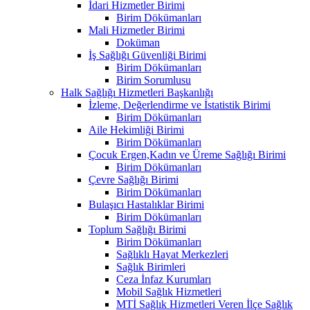
İdari Hizmetler Birimi
Birim Dökümanları
Mali Hizmetler Birimi
Doküman
İş Sağlığı Güvenliği Birimi
Birim Dökümanları
Birim Sorumlusu
Halk Sağlığı Hizmetleri Başkanlığı
İzleme, Değerlendirme ve İstatistik Birimi
Birim Dökümanları
Aile Hekimliği Birimi
Birim Dökümanları
Çocuk Ergen,Kadın ve Üreme Sağlığı Birimi
Birim Dökümanları
Çevre Sağlığı Birimi
Birim Dökümanları
Bulaşıcı Hastalıklar Birimi
Birim Dökümanları
Toplum Sağlığı Birimi
Birim Dökümanları
Sağlıklı Hayat Merkezleri
Sağlık Birimleri
Ceza İnfaz Kurumları
Mobil Sağlık Hizmetleri
MTİ Sağlık Hizmetleri Veren İlçe Sağlık