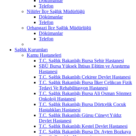
Dökümanlar
Telefon
Nilüfer İlçe Sağlık Müdürlüğü
Dökümanlar
Telefon
Orhangazi İlçe Sağlık Müdürlüğü
Dökümanlar
Telefon
Sağlık Kurumları
Kamu Hastaneleri
T.C. Sağlık Bakanlığı Bursa Şehir Hastanesi
SBÜ Bursa Yüksek İhtisas Eğitim ve Araştırma
Hastanesi
T.C. Sağlık Bakanlığı Çekirge Devlet Hastanesi
T.C. Sağlık Bakanlığı Bursa İlker Çelikcan Fizik
Tedavi Ve Rehabilitasyon Hastanesi
T.C. Sağlık Bakanlığı Bursa Ali Osman Sönmez
Onkoloji Hastanesi
T.C. Sağlık Bakanlığı Bursa Dörtçelik Çocuk
Hastalıkları Hastanesi
T.C. Sağlık Bakanlığı Gürsu Cüneyt Yıldız
Devlet Hastanesi
T.C. Sağlık Bakanlığı Kestel Devlet Hastanesi
T.C. Sağlık Bakanlığı Bursa Dr. Ayten Bozkaya