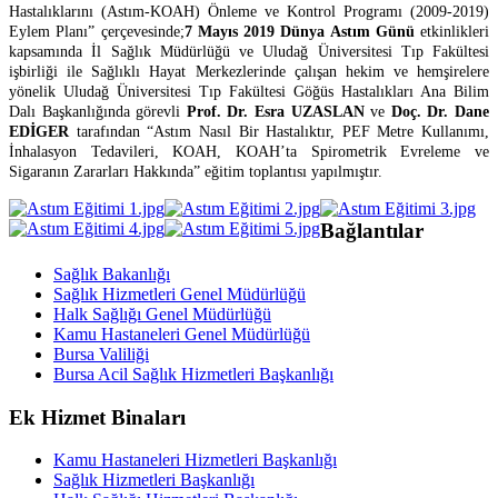
Hastalıklarını (Astım-KOAH) Önleme ve Kontrol Programı (2009-2019)
Eylem Planı” çerçevesinde;
7 Mayıs 2019 Dünya Astım Günü
etkinlikleri
kapsamında İl Sağlık Müdürlüğü ve Uludağ Üniversitesi Tıp Fakültesi
işbirliği ile Sağlıklı Hayat Merkezlerinde çalışan hekim ve hemşirelere
yönelik Uludağ Üniversitesi Tıp Fakültesi Göğüs Hastalıkları Ana Bilim
Dalı Başkanlığında görevli
Prof. Dr. Esra UZASLAN
ve
Doç. Dr. Dane
EDİGER
tarafından “Astım Nasıl Bir Hastalıktır, PEF Metre Kullanımı,
İnhalasyon Tedavileri, KOAH, KOAH’ta Spirometrik Evreleme ve
Sigaranın Zararları Hakkında” eğitim toplantısı yapılmıştır.
Bağlantılar
Sağlık Bakanlığı
Sağlık Hizmetleri Genel Müdürlüğü
Halk Sağlığı Genel Müdürlüğü
Kamu Hastaneleri Genel Müdürlüğü
Bursa Valiliği
Bursa Acil Sağlık Hizmetleri Başkanlığı
Ek Hizmet Binaları
Kamu Hastaneleri Hizmetleri Başkanlığı
Sağlık Hizmetleri Başkanlığı