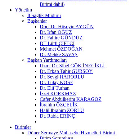
Birimi dahil)
Yönetim
İl Sağlık Müdürü
Başkanlar
Doç. Dr. Hüseyin AYGÜN
Dr. İrfan OĞUZ
Dr. Fahire GÜNDÜZ
DT Lütfi ÇİFTCİ
Mehmet ÖZDOĞAN
Dr. Melike SAVAŞ
Başkan Yardımcıları
Uzm. Dr. Sibel GÖK İNECİKLİ
Dr. Erkan Tahir GÜRSOY
Dr. Sevgi HARORLU
Dr. Tülay KÖSE
Dr. Elif Turhan
İzzet KORKMAZ
Cafer Abdulkerim KARAGÖZ
İbrahim ÖZÇELİK
Halil İbrahim ZORLU
Dt. Rabia ERİNÇ
Birimler
Döner Sermaye Muhasebe Hizmetleri Birimi
Birim Sorumlusu