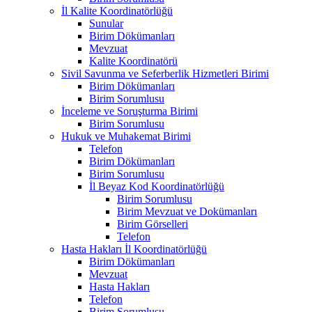
İl Kalite Koordinatörlüğü
Sunular
Birim Dökümanları
Mevzuat
Kalite Koordinatörü
Sivil Savunma ve Seferberlik Hizmetleri Birimi
Birim Dökümanları
Birim Sorumlusu
İnceleme ve Soruşturma Birimi
Birim Sorumlusu
Hukuk ve Muhakemat Birimi
Telefon
Birim Dökümanları
Birim Sorumlusu
İl Beyaz Kod Koordinatörlüğü
Birim Sorumlusu
Birim Mevzuat ve Dokümanları
Birim Görselleri
Telefon
Hasta Hakları İl Koordinatörlüğü
Birim Dökümanları
Mevzuat
Hasta Hakları
Telefon
Birim Sorumlusu