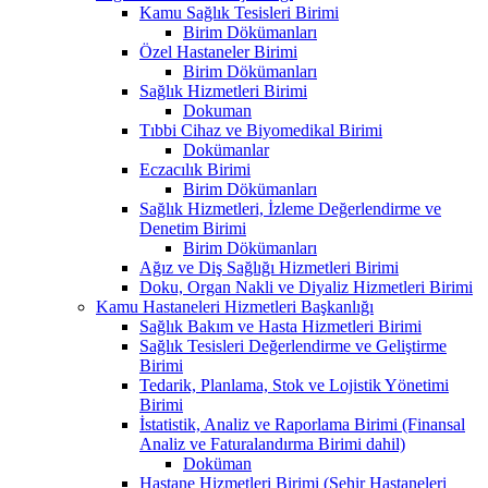
Kamu Sağlık Tesisleri Birimi
Birim Dökümanları
Özel Hastaneler Birimi
Birim Dökümanları
Sağlık Hizmetleri Birimi
Dokuman
Tıbbi Cihaz ve Biyomedikal Birimi
Dokümanlar
Eczacılık Birimi
Birim Dökümanları
Sağlık Hizmetleri, İzleme Değerlendirme ve
Denetim Birimi
Birim Dökümanları
Ağız ve Diş Sağlığı Hizmetleri Birimi
Doku, Organ Nakli ve Diyaliz Hizmetleri Birimi
Kamu Hastaneleri Hizmetleri Başkanlığı
Sağlık Bakım ve Hasta Hizmetleri Birimi
Sağlık Tesisleri Değerlendirme ve Geliştirme
Birimi
Tedarik, Planlama, Stok ve Lojistik Yönetimi
Birimi
İstatistik, Analiz ve Raporlama Birimi (Finansal
Analiz ve Faturalandırma Birimi dahil)
Doküman
Hastane Hizmetleri Birimi (Şehir Hastaneleri