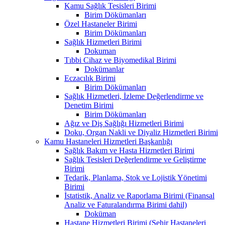
Kamu Sağlık Tesisleri Birimi
Birim Dökümanları
Özel Hastaneler Birimi
Birim Dökümanları
Sağlık Hizmetleri Birimi
Dokuman
Tıbbi Cihaz ve Biyomedikal Birimi
Dokümanlar
Eczacılık Birimi
Birim Dökümanları
Sağlık Hizmetleri, İzleme Değerlendirme ve
Denetim Birimi
Birim Dökümanları
Ağız ve Diş Sağlığı Hizmetleri Birimi
Doku, Organ Nakli ve Diyaliz Hizmetleri Birimi
Kamu Hastaneleri Hizmetleri Başkanlığı
Sağlık Bakım ve Hasta Hizmetleri Birimi
Sağlık Tesisleri Değerlendirme ve Geliştirme
Birimi
Tedarik, Planlama, Stok ve Lojistik Yönetimi
Birimi
İstatistik, Analiz ve Raporlama Birimi (Finansal
Analiz ve Faturalandırma Birimi dahil)
Doküman
Hastane Hizmetleri Birimi (Şehir Hastaneleri