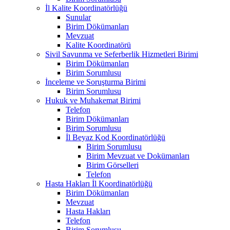
İl Kalite Koordinatörlüğü
Sunular
Birim Dökümanları
Mevzuat
Kalite Koordinatörü
Sivil Savunma ve Seferberlik Hizmetleri Birimi
Birim Dökümanları
Birim Sorumlusu
İnceleme ve Soruşturma Birimi
Birim Sorumlusu
Hukuk ve Muhakemat Birimi
Telefon
Birim Dökümanları
Birim Sorumlusu
İl Beyaz Kod Koordinatörlüğü
Birim Sorumlusu
Birim Mevzuat ve Dokümanları
Birim Görselleri
Telefon
Hasta Hakları İl Koordinatörlüğü
Birim Dökümanları
Mevzuat
Hasta Hakları
Telefon
Birim Sorumlusu