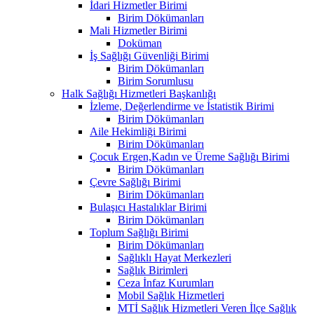
İdari Hizmetler Birimi
Birim Dökümanları
Mali Hizmetler Birimi
Doküman
İş Sağlığı Güvenliği Birimi
Birim Dökümanları
Birim Sorumlusu
Halk Sağlığı Hizmetleri Başkanlığı
İzleme, Değerlendirme ve İstatistik Birimi
Birim Dökümanları
Aile Hekimliği Birimi
Birim Dökümanları
Çocuk Ergen,Kadın ve Üreme Sağlığı Birimi
Birim Dökümanları
Çevre Sağlığı Birimi
Birim Dökümanları
Bulaşıcı Hastalıklar Birimi
Birim Dökümanları
Toplum Sağlığı Birimi
Birim Dökümanları
Sağlıklı Hayat Merkezleri
Sağlık Birimleri
Ceza İnfaz Kurumları
Mobil Sağlık Hizmetleri
MTİ Sağlık Hizmetleri Veren İlçe Sağlık