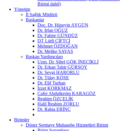
Birimi dahil)
Yönetim
İl Sağlık Müdürü
Başkanlar
Doç. Dr. Hüseyin AYGÜN
Dr. İrfan OĞUZ
Dr. Fahire GÜNDÜZ
DT Lütfi ÇİFTCİ
Mehmet ÖZDOĞAN
Dr. Melike SAVAŞ
Başkan Yardımcıları
Uzm. Dr. Sibel GÖK İNECİKLİ
Dr. Erkan Tahir GÜRSOY
Dr. Sevgi HARORLU
Dr. Tülay KÖSE
Dr. Elif Turhan
İzzet KORKMAZ
Cafer Abdulkerim KARAGÖZ
İbrahim ÖZÇELİK
Halil İbrahim ZORLU
Dt. Rabia ERİNÇ
Birimler
Döner Sermaye Muhasebe Hizmetleri Birimi
Birim Sorumlusu