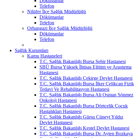
Dökümanlar
Telefon
Nilüfer İlçe Sağlık Müdürlüğü
Dökümanlar
Telefon
Orhangazi İlçe Sağlık Müdürlüğü
Dökümanlar
Telefon
Sağlık Kurumları
Kamu Hastaneleri
T.C. Sağlık Bakanlığı Bursa Şehir Hastanesi
SBÜ Bursa Yüksek İhtisas Eğitim ve Araştırma
Hastanesi
T.C. Sağlık Bakanlığı Çekirge Devlet Hastanesi
T.C. Sağlık Bakanlığı Bursa İlker Çelikcan Fizik
Tedavi Ve Rehabilitasyon Hastanesi
T.C. Sağlık Bakanlığı Bursa Ali Osman Sönmez
Onkoloji Hastanesi
T.C. Sağlık Bakanlığı Bursa Dörtçelik Çocuk
Hastalıkları Hastanesi
T.C. Sağlık Bakanlığı Gürsu Cüneyt Yıldız
Devlet Hastanesi
T.C. Sağlık Bakanlığı Kestel Devlet Hastanesi
T.C. Sağlık Bakanlığı Bursa Dr. Ayten Bozkaya