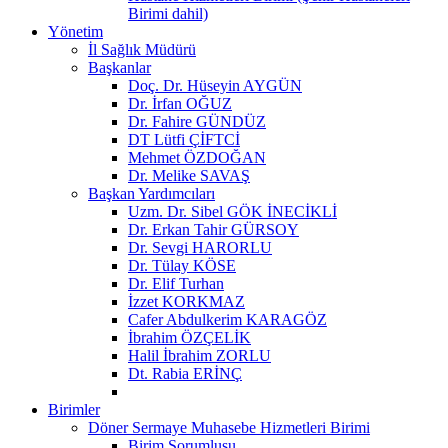
Birimi dahil)
Yönetim
İl Sağlık Müdürü
Başkanlar
Doç. Dr. Hüseyin AYGÜN
Dr. İrfan OĞUZ
Dr. Fahire GÜNDÜZ
DT Lütfi ÇİFTCİ
Mehmet ÖZDOĞAN
Dr. Melike SAVAŞ
Başkan Yardımcıları
Uzm. Dr. Sibel GÖK İNECİKLİ
Dr. Erkan Tahir GÜRSOY
Dr. Sevgi HARORLU
Dr. Tülay KÖSE
Dr. Elif Turhan
İzzet KORKMAZ
Cafer Abdulkerim KARAGÖZ
İbrahim ÖZÇELİK
Halil İbrahim ZORLU
Dt. Rabia ERİNÇ
Birimler
Döner Sermaye Muhasebe Hizmetleri Birimi
Birim Sorumlusu