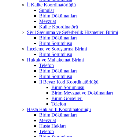
İl Kalite Koordinatörlüğü
Sunular
Birim Dökümanları
Mevzuat
Kalite Koordinatörü
Sivil Savunma ve Seferberlik Hizmetleri Birimi
Birim Dökümanları
Birim Sorumlusu
İnceleme ve Soruşturma Birimi
Birim Sorumlusu
Hukuk ve Muhakemat Birimi
Telefon
Birim Dökümanları
Birim Sorumlusu
İl Beyaz Kod Koordinatörlüğü
Birim Sorumlusu
Birim Mevzuat ve Dokümanları
Birim Görselleri
Telefon
Hasta Hakları İl Koordinatörlüğü
Birim Dökümanları
Mevzuat
Hasta Hakları
Telefon
Birim Sorumlusu