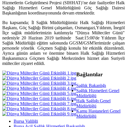
Hizmetlerin Geliştirilmesi Projesi (SIHHAT)’ne dair faaliyetler Halk
Sağlığı Hizmetleri Genel Müdürlüğünü Göç Sağlığı Dairesi
Başkanlığının koordinasyonunda devam etmektedir.
Bu kapsamda; İl Sağlık Müdürlüğümüz Halk Sağlığı Hizmetleri
Başkanı, Göç Sağlığı Birimi çalışanları, Osmangazi,Yıldırım, İnegöl
İlçe sağlık müdürlerimizin katılımıyla "Dünya Mülteciler Günü"
nedeniyle 20 Haziran 2019 tarihinde Saat:15:00'de Yıldırım İlçe
Sağlık Müdürlüğü eğitim salonunda GGSM/GSM'lerimizde çalışan
personele yönelik Göçmen Sağlığı konulu bir etkinlik düzenlendi.
Ayrıca günün anlam ve önemine binaen Halk Sağlığı Hizmetleri
Başkanımızca Göçmen Sağlığı Merkezinden hizmet alan Suriyeli
mülteciler ziyaret edildi.
Bağlantılar
Sağlık Bakanlığı
Sağlık Hizmetleri Genel
Müdürlüğü
Halk Sağlığı Genel
Müdürlüğü
Kamu Hastaneleri Genel
Müdürlüğü
Bursa Valiliği
Bursa Acil Sağlık Hizmetleri Başkanlığı