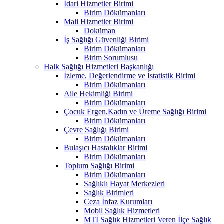
İdari Hizmetler Birimi
Birim Dökümanları
Mali Hizmetler Birimi
Doküman
İş Sağlığı Güvenliği Birimi
Birim Dökümanları
Birim Sorumlusu
Halk Sağlığı Hizmetleri Başkanlığı
İzleme, Değerlendirme ve İstatistik Birimi
Birim Dökümanları
Aile Hekimliği Birimi
Birim Dökümanları
Çocuk Ergen,Kadın ve Üreme Sağlığı Birimi
Birim Dökümanları
Çevre Sağlığı Birimi
Birim Dökümanları
Bulaşıcı Hastalıklar Birimi
Birim Dökümanları
Toplum Sağlığı Birimi
Birim Dökümanları
Sağlıklı Hayat Merkezleri
Sağlık Birimleri
Ceza İnfaz Kurumları
Mobil Sağlık Hizmetleri
MTİ Sağlık Hizmetleri Veren İlçe Sağlık