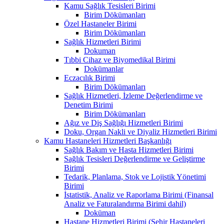
Kamu Sağlık Tesisleri Birimi
Birim Dökümanları
Özel Hastaneler Birimi
Birim Dökümanları
Sağlık Hizmetleri Birimi
Dokuman
Tıbbi Cihaz ve Biyomedikal Birimi
Dokümanlar
Eczacılık Birimi
Birim Dökümanları
Sağlık Hizmetleri, İzleme Değerlendirme ve
Denetim Birimi
Birim Dökümanları
Ağız ve Diş Sağlığı Hizmetleri Birimi
Doku, Organ Nakli ve Diyaliz Hizmetleri Birimi
Kamu Hastaneleri Hizmetleri Başkanlığı
Sağlık Bakım ve Hasta Hizmetleri Birimi
Sağlık Tesisleri Değerlendirme ve Geliştirme
Birimi
Tedarik, Planlama, Stok ve Lojistik Yönetimi
Birimi
İstatistik, Analiz ve Raporlama Birimi (Finansal
Analiz ve Faturalandırma Birimi dahil)
Doküman
Hastane Hizmetleri Birimi (Şehir Hastaneleri