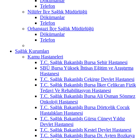
Dökümanlar
Telefon
Nilüfer İlçe Sağlık Müdürlüğü
Dökümanlar
Telefon
Orhangazi İlçe Sağlık Müdürlüğü
Dökümanlar
Telefon
Sağlık Kurumları
Kamu Hastaneleri
T.C. Sağlık Bakanlığı Bursa Şehir Hastanesi
SBÜ Bursa Yüksek İhtisas Eğitim ve Araştırma
Hastanesi
T.C. Sağlık Bakanlığı Çekirge Devlet Hastanesi
T.C. Sağlık Bakanlığı Bursa İlker Çelikcan Fizik
Tedavi Ve Rehabilitasyon Hastanesi
T.C. Sağlık Bakanlığı Bursa Ali Osman Sönmez
Onkoloji Hastanesi
T.C. Sağlık Bakanlığı Bursa Dörtçelik Çocuk
Hastalıkları Hastanesi
T.C. Sağlık Bakanlığı Gürsu Cüneyt Yıldız
Devlet Hastanesi
T.C. Sağlık Bakanlığı Kestel Devlet Hastanesi
T.C. Sağlık Bakanlığı Bursa Dr. Ayten Bozkaya