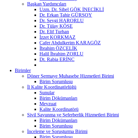
Başkan Yardımcıları
Uzm. Dr. Sibel GÖK İNECİKLİ
Dr. Erkan Tahir GÜRSOY
Dr. Sevgi HARORLU
Dr. Tülay KÖSE
Dr. Elif Turhan
İzzet KORKMAZ
Cafer Abdulkerim KARAGÖZ
İbrahim ÖZÇELİK
Halil İbrahim ZORLU
Dt. Rabia ERİNÇ
Birimler
Döner Sermaye Muhasebe Hizmetleri Birimi
Birim Sorumlusu
İl Kalite Koordinatörlüğü
Sunular
Birim Dökümanları
Mevzuat
Kalite Koordinatörü
Sivil Savunma ve Seferberlik Hizmetleri Birimi
Birim Dökümanları
Birim Sorumlusu
İnceleme ve Soruşturma Birimi
Birim Sorumlusu