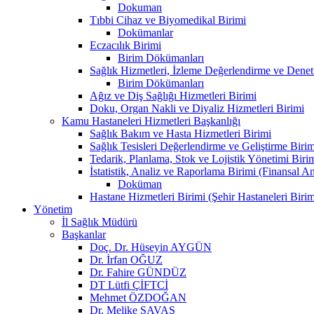
Dokuman
Tıbbi Cihaz ve Biyomedikal Birimi
Dokümanlar
Eczacılık Birimi
Birim Dökümanları
Sağlık Hizmetleri, İzleme Değerlendirme ve Denet
Birim Dökümanları
Ağız ve Diş Sağlığı Hizmetleri Birimi
Doku, Organ Nakli ve Diyaliz Hizmetleri Birimi
Kamu Hastaneleri Hizmetleri Başkanlığı
Sağlık Bakım ve Hasta Hizmetleri Birimi
Sağlık Tesisleri Değerlendirme ve Geliştirme Birim
Tedarik, Planlama, Stok ve Lojistik Yönetimi Biri
İstatistik, Analiz ve Raporlama Birimi (Finansal A
Doküman
Hastane Hizmetleri Birimi (Şehir Hastaneleri Birim
Yönetim
İl Sağlık Müdürü
Başkanlar
Doç. Dr. Hüseyin AYGÜN
Dr. İrfan OĞUZ
Dr. Fahire GÜNDÜZ
DT Lütfi ÇİFTCİ
Mehmet ÖZDOĞAN
Dr. Melike SAVAŞ