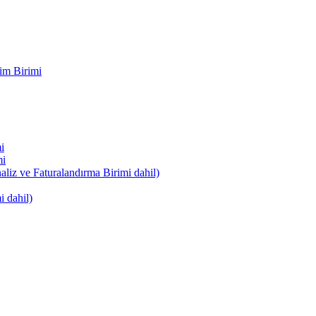
im Birimi
i
mi
naliz ve Faturalandırma Birimi dahil)
i dahil)