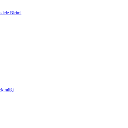
adele Birimi
kimliği