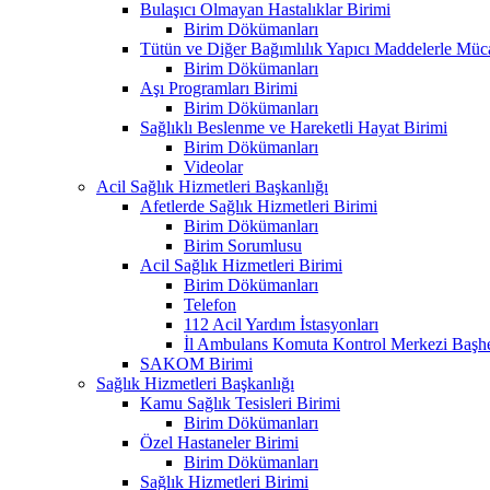
Bulaşıcı Olmayan Hastalıklar Birimi
Birim Dökümanları
Tütün ve Diğer Bağımlılık Yapıcı Maddelerle Müc
Birim Dökümanları
Aşı Programları Birimi
Birim Dökümanları
Sağlıklı Beslenme ve Hareketli Hayat Birimi
Birim Dökümanları
Videolar
Acil Sağlık Hizmetleri Başkanlığı
Afetlerde Sağlık Hizmetleri Birimi
Birim Dökümanları
Birim Sorumlusu
Acil Sağlık Hizmetleri Birimi
Birim Dökümanları
Telefon
112 Acil Yardım İstasyonları
İl Ambulans Komuta Kontrol Merkezi Başhe
SAKOM Birimi
Sağlık Hizmetleri Başkanlığı
Kamu Sağlık Tesisleri Birimi
Birim Dökümanları
Özel Hastaneler Birimi
Birim Dökümanları
Sağlık Hizmetleri Birimi