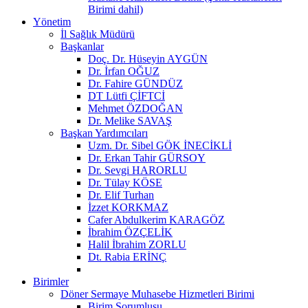
Birimi dahil)
Yönetim
İl Sağlık Müdürü
Başkanlar
Doç. Dr. Hüseyin AYGÜN
Dr. İrfan OĞUZ
Dr. Fahire GÜNDÜZ
DT Lütfi ÇİFTCİ
Mehmet ÖZDOĞAN
Dr. Melike SAVAŞ
Başkan Yardımcıları
Uzm. Dr. Sibel GÖK İNECİKLİ
Dr. Erkan Tahir GÜRSOY
Dr. Sevgi HARORLU
Dr. Tülay KÖSE
Dr. Elif Turhan
İzzet KORKMAZ
Cafer Abdulkerim KARAGÖZ
İbrahim ÖZÇELİK
Halil İbrahim ZORLU
Dt. Rabia ERİNÇ
Birimler
Döner Sermaye Muhasebe Hizmetleri Birimi
Birim Sorumlusu