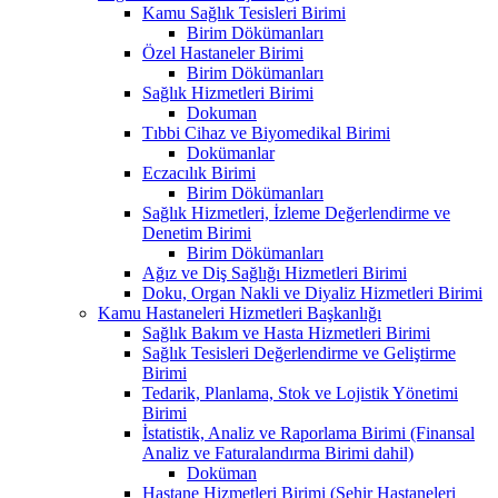
Kamu Sağlık Tesisleri Birimi
Birim Dökümanları
Özel Hastaneler Birimi
Birim Dökümanları
Sağlık Hizmetleri Birimi
Dokuman
Tıbbi Cihaz ve Biyomedikal Birimi
Dokümanlar
Eczacılık Birimi
Birim Dökümanları
Sağlık Hizmetleri, İzleme Değerlendirme ve
Denetim Birimi
Birim Dökümanları
Ağız ve Diş Sağlığı Hizmetleri Birimi
Doku, Organ Nakli ve Diyaliz Hizmetleri Birimi
Kamu Hastaneleri Hizmetleri Başkanlığı
Sağlık Bakım ve Hasta Hizmetleri Birimi
Sağlık Tesisleri Değerlendirme ve Geliştirme
Birimi
Tedarik, Planlama, Stok ve Lojistik Yönetimi
Birimi
İstatistik, Analiz ve Raporlama Birimi (Finansal
Analiz ve Faturalandırma Birimi dahil)
Doküman
Hastane Hizmetleri Birimi (Şehir Hastaneleri