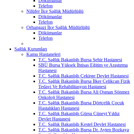
Dökümanlar
Telefon
Nilüfer İlçe Sağlık Müdürlüğü
Dökümanlar
Telefon
Orhangazi İlçe Sağlık Müdürlüğü
Dökümanlar
Telefon
Sağlık Kurumları
Kamu Hastaneleri
T.C. Sağlık Bakanlığı Bursa Şehir Hastanesi
SBÜ Bursa Yüksek İhtisas Eğitim ve Araştırma
Hastanesi
T.C. Sağlık Bakanlığı Çekirge Devlet Hastanesi
T.C. Sağlık Bakanlığı Bursa İlker Çelikcan Fizik
Tedavi Ve Rehabilitasyon Hastanesi
T.C. Sağlık Bakanlığı Bursa Ali Osman Sönmez
Onkoloji Hastanesi
T.C. Sağlık Bakanlığı Bursa Dörtçelik Çocuk
Hastalıkları Hastanesi
T.C. Sağlık Bakanlığı Gürsu Cüneyt Yıldız
Devlet Hastanesi
T.C. Sağlık Bakanlığı Kestel Devlet Hastanesi
T.C. Sağlık Bakanlığı Bursa Dr. Ayten Bozkaya