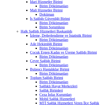
İdari Hizmetler Birimi
Birim Dökümanları
Mali Hizmetler Birimi
Doküman
İş Sağlığı Güvenliği Birimi
Birim Dökümanları
Birim Sorumlusu
Halk Sağlığı Hizmetleri Başkanlığı
İzleme, Değerlendirme ve İstatistik Birimi
Birim Dökümanları
Aile Hekimliği Birimi
Birim Dökümanları
Çocuk Ergen,Kadın ve Üreme Sağlığı Birimi
Birim Dökümanları
Çevre Sağlığı Birimi
Birim Dökümanları
Bulaşıcı Hastalıklar Birimi
Birim Dökümanları
Toplum Sağlığı Birimi
Birim Dökümanları
Sağlıklı Hayat Merkezleri
Sağlık Birimleri
Ceza İnfaz Kurumları
Mobil Sağlık Hizmetleri
MTİ Sağlık Hizmetleri Veren İlçe Sağlık