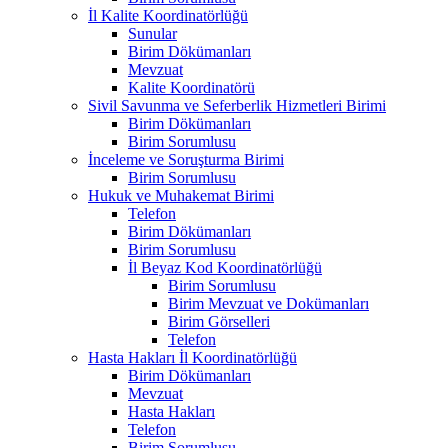
İl Kalite Koordinatörlüğü
Sunular
Birim Dökümanları
Mevzuat
Kalite Koordinatörü
Sivil Savunma ve Seferberlik Hizmetleri Birimi
Birim Dökümanları
Birim Sorumlusu
İnceleme ve Soruşturma Birimi
Birim Sorumlusu
Hukuk ve Muhakemat Birimi
Telefon
Birim Dökümanları
Birim Sorumlusu
İl Beyaz Kod Koordinatörlüğü
Birim Sorumlusu
Birim Mevzuat ve Dokümanları
Birim Görselleri
Telefon
Hasta Hakları İl Koordinatörlüğü
Birim Dökümanları
Mevzuat
Hasta Hakları
Telefon
Birim Sorumlusu