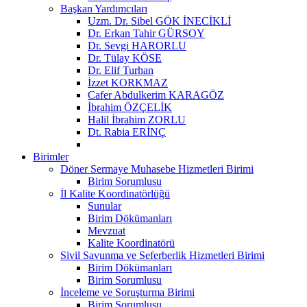
Başkan Yardımcıları
Uzm. Dr. Sibel GÖK İNECİKLİ
Dr. Erkan Tahir GÜRSOY
Dr. Sevgi HARORLU
Dr. Tülay KÖSE
Dr. Elif Turhan
İzzet KORKMAZ
Cafer Abdulkerim KARAGÖZ
İbrahim ÖZÇELİK
Halil İbrahim ZORLU
Dt. Rabia ERİNÇ
Birimler
Döner Sermaye Muhasebe Hizmetleri Birimi
Birim Sorumlusu
İl Kalite Koordinatörlüğü
Sunular
Birim Dökümanları
Mevzuat
Kalite Koordinatörü
Sivil Savunma ve Seferberlik Hizmetleri Birimi
Birim Dökümanları
Birim Sorumlusu
İnceleme ve Soruşturma Birimi
Birim Sorumlusu