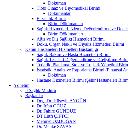
Dokuman
Tıbbi Cihaz ve Biyomedikal Birimi
Dokümanlar
Eczacılık Birimi
Birim Dökümanları
Sağlık Hizmetleri, İzleme Değerlendirme ve Denet
Birim Dökümanları
Ağız ve Diş Sağlığı Hizmetleri Birimi
Doku, Organ Nakli ve Diyaliz Hizmetleri Birimi
Kamu Hastaneleri Hizmetleri Başkanlığı
Sağlık Bakım ve Hasta Hizmetleri Birimi
Sağlık Tesisleri Değerlendirme ve Geliştirme Birim
Tedarik, Planlama, Stok ve Lojistik Yönetimi Biri
İstatistik, Analiz ve Raporlama Birimi (Finansal A
Doküman
Hastane Hizmetleri Birimi (Şehir Hastaneleri Birim
Yönetim
İl Sağlık Müdürü
Başkanlar
Doç. Dr. Hüseyin AYGÜN
Dr. İrfan OĞUZ
Dr. Fahire GÜNDÜZ
DT Lütfi ÇİFTCİ
Mehmet ÖZDOĞAN
Dr. Melike SAVAŞ