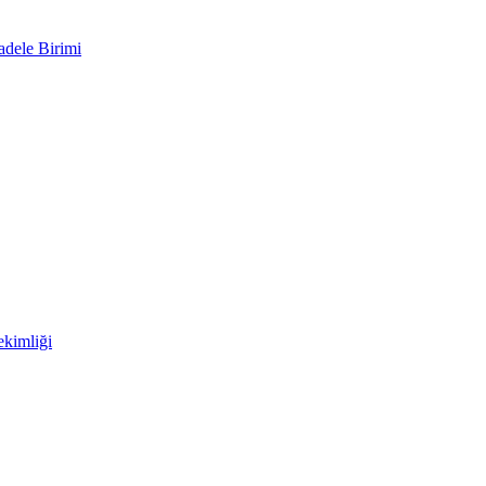
adele Birimi
kimliği