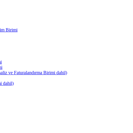
im Birimi
i
mi
naliz ve Faturalandırma Birimi dahil)
i dahil)