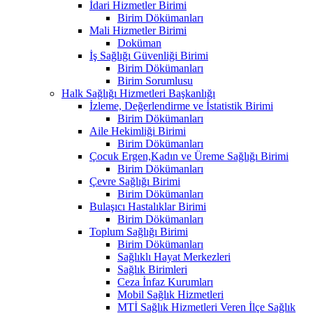
İdari Hizmetler Birimi
Birim Dökümanları
Mali Hizmetler Birimi
Doküman
İş Sağlığı Güvenliği Birimi
Birim Dökümanları
Birim Sorumlusu
Halk Sağlığı Hizmetleri Başkanlığı
İzleme, Değerlendirme ve İstatistik Birimi
Birim Dökümanları
Aile Hekimliği Birimi
Birim Dökümanları
Çocuk Ergen,Kadın ve Üreme Sağlığı Birimi
Birim Dökümanları
Çevre Sağlığı Birimi
Birim Dökümanları
Bulaşıcı Hastalıklar Birimi
Birim Dökümanları
Toplum Sağlığı Birimi
Birim Dökümanları
Sağlıklı Hayat Merkezleri
Sağlık Birimleri
Ceza İnfaz Kurumları
Mobil Sağlık Hizmetleri
MTİ Sağlık Hizmetleri Veren İlçe Sağlık