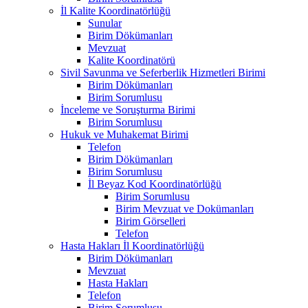
İl Kalite Koordinatörlüğü
Sunular
Birim Dökümanları
Mevzuat
Kalite Koordinatörü
Sivil Savunma ve Seferberlik Hizmetleri Birimi
Birim Dökümanları
Birim Sorumlusu
İnceleme ve Soruşturma Birimi
Birim Sorumlusu
Hukuk ve Muhakemat Birimi
Telefon
Birim Dökümanları
Birim Sorumlusu
İl Beyaz Kod Koordinatörlüğü
Birim Sorumlusu
Birim Mevzuat ve Dokümanları
Birim Görselleri
Telefon
Hasta Hakları İl Koordinatörlüğü
Birim Dökümanları
Mevzuat
Hasta Hakları
Telefon
Birim Sorumlusu