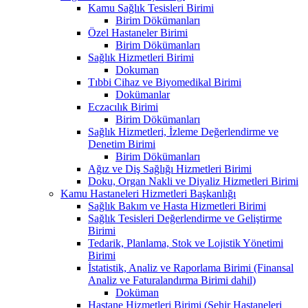
Kamu Sağlık Tesisleri Birimi
Birim Dökümanları
Özel Hastaneler Birimi
Birim Dökümanları
Sağlık Hizmetleri Birimi
Dokuman
Tıbbi Cihaz ve Biyomedikal Birimi
Dokümanlar
Eczacılık Birimi
Birim Dökümanları
Sağlık Hizmetleri, İzleme Değerlendirme ve
Denetim Birimi
Birim Dökümanları
Ağız ve Diş Sağlığı Hizmetleri Birimi
Doku, Organ Nakli ve Diyaliz Hizmetleri Birimi
Kamu Hastaneleri Hizmetleri Başkanlığı
Sağlık Bakım ve Hasta Hizmetleri Birimi
Sağlık Tesisleri Değerlendirme ve Geliştirme
Birimi
Tedarik, Planlama, Stok ve Lojistik Yönetimi
Birimi
İstatistik, Analiz ve Raporlama Birimi (Finansal
Analiz ve Faturalandırma Birimi dahil)
Doküman
Hastane Hizmetleri Birimi (Şehir Hastaneleri