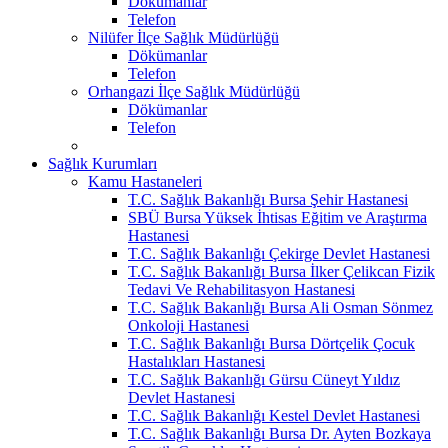
Dökümanlar
Telefon
Nilüfer İlçe Sağlık Müdürlüğü
Dökümanlar
Telefon
Orhangazi İlçe Sağlık Müdürlüğü
Dökümanlar
Telefon
Sağlık Kurumları
Kamu Hastaneleri
T.C. Sağlık Bakanlığı Bursa Şehir Hastanesi
SBÜ Bursa Yüksek İhtisas Eğitim ve Araştırma
Hastanesi
T.C. Sağlık Bakanlığı Çekirge Devlet Hastanesi
T.C. Sağlık Bakanlığı Bursa İlker Çelikcan Fizik
Tedavi Ve Rehabilitasyon Hastanesi
T.C. Sağlık Bakanlığı Bursa Ali Osman Sönmez
Onkoloji Hastanesi
T.C. Sağlık Bakanlığı Bursa Dörtçelik Çocuk
Hastalıkları Hastanesi
T.C. Sağlık Bakanlığı Gürsu Cüneyt Yıldız
Devlet Hastanesi
T.C. Sağlık Bakanlığı Kestel Devlet Hastanesi
T.C. Sağlık Bakanlığı Bursa Dr. Ayten Bozkaya