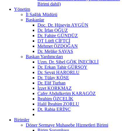
Birimi dahil)
Yönetim
İl Sağlık Müdürü
Başkanlar
Doç. Dr. Hüseyin AYGÜN
Dr. İrfan OĞUZ
Dr. Fahire GÜNDÜZ
DT Lütfi ÇİFTCİ
Mehmet ÖZDOĞAN
Dr. Melike SAVAŞ
Başkan Yardımcıları
Uzm. Dr. Sibel GÖK İNECİKLİ
Dr. Erkan Tahir GÜRSOY
Dr. Sevgi HARORLU
Dr. Tülay KÖSE
Dr. Elif Turhan
İzzet KORKMAZ
Cafer Abdulkerim KARAGÖZ
İbrahim ÖZÇELİK
Halil İbrahim ZORLU
Dt. Rabia ERİNÇ
Birimler
Döner Sermaye Muhasebe Hizmetleri Birimi
Birim Sorumlusu