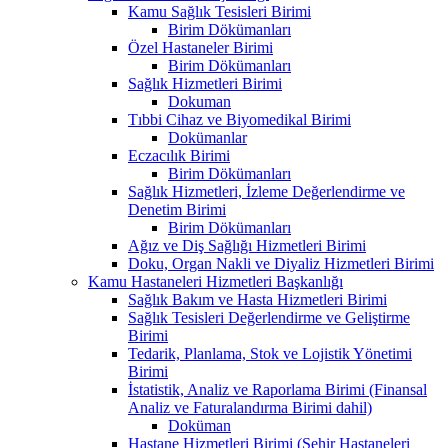
Kamu Sağlık Tesisleri Birimi
Birim Dökümanları
Özel Hastaneler Birimi
Birim Dökümanları
Sağlık Hizmetleri Birimi
Dokuman
Tıbbi Cihaz ve Biyomedikal Birimi
Dokümanlar
Eczacılık Birimi
Birim Dökümanları
Sağlık Hizmetleri, İzleme Değerlendirme ve
Denetim Birimi
Birim Dökümanları
Ağız ve Diş Sağlığı Hizmetleri Birimi
Doku, Organ Nakli ve Diyaliz Hizmetleri Birimi
Kamu Hastaneleri Hizmetleri Başkanlığı
Sağlık Bakım ve Hasta Hizmetleri Birimi
Sağlık Tesisleri Değerlendirme ve Geliştirme
Birimi
Tedarik, Planlama, Stok ve Lojistik Yönetimi
Birimi
İstatistik, Analiz ve Raporlama Birimi (Finansal
Analiz ve Faturalandırma Birimi dahil)
Doküman
Hastane Hizmetleri Birimi (Şehir Hastaneleri