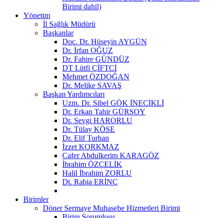
Birimi dahil)
Yönetim
İl Sağlık Müdürü
Başkanlar
Doç. Dr. Hüseyin AYGÜN
Dr. İrfan OĞUZ
Dr. Fahire GÜNDÜZ
DT Lütfi ÇİFTCİ
Mehmet ÖZDOĞAN
Dr. Melike SAVAŞ
Başkan Yardımcıları
Uzm. Dr. Sibel GÖK İNECİKLİ
Dr. Erkan Tahir GÜRSOY
Dr. Sevgi HARORLU
Dr. Tülay KÖSE
Dr. Elif Turhan
İzzet KORKMAZ
Cafer Abdulkerim KARAGÖZ
İbrahim ÖZÇELİK
Halil İbrahim ZORLU
Dt. Rabia ERİNÇ
Birimler
Döner Sermaye Muhasebe Hizmetleri Birimi
Birim Sorumlusu