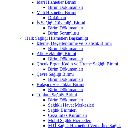
İdari Hizmetler Birimi
Birim Dökümanları
Mali Hizmetler Birimi
Doküman
İş Sağlığı Güvenliği Birimi
Birim Dökümanları
Birim Sorumlusu
Halk Sağlığı Hizmetleri Başkanlığı
İzleme, Değerlendirme ve İstatistik Birimi
Birim Dökümanları
Aile Hekimliği Birimi
Birim Dökümanları
Çocuk Ergen,Kadın ve Üreme Sağlığı Birimi
Birim Dökümanları
Çevre Sağlığı Birimi
Birim Dökümanları
Bulaşıcı Hastalıklar Birimi
Birim Dökümanları
Toplum Sağlığı Birimi
Birim Dökümanları
Sağlıklı Hayat Merkezleri
Sağlık Birimleri
Ceza İnfaz Kurumları
Mobil Sağlık Hizmetleri
MTİ Sağlık Hizmetleri Veren İlçe Sağlık