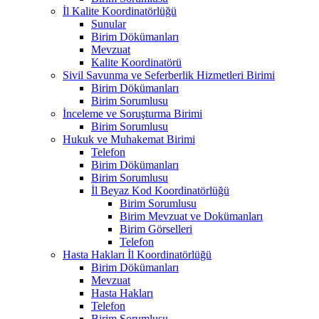
İl Kalite Koordinatörlüğü
Sunular
Birim Dökümanları
Mevzuat
Kalite Koordinatörü
Sivil Savunma ve Seferberlik Hizmetleri Birimi
Birim Dökümanları
Birim Sorumlusu
İnceleme ve Soruşturma Birimi
Birim Sorumlusu
Hukuk ve Muhakemat Birimi
Telefon
Birim Dökümanları
Birim Sorumlusu
İl Beyaz Kod Koordinatörlüğü
Birim Sorumlusu
Birim Mevzuat ve Dokümanları
Birim Görselleri
Telefon
Hasta Hakları İl Koordinatörlüğü
Birim Dökümanları
Mevzuat
Hasta Hakları
Telefon
Birim Sorumlusu