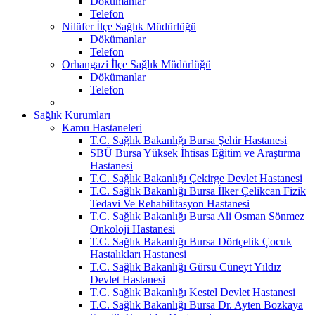
Dökümanlar
Telefon
Nilüfer İlçe Sağlık Müdürlüğü
Dökümanlar
Telefon
Orhangazi İlçe Sağlık Müdürlüğü
Dökümanlar
Telefon
Sağlık Kurumları
Kamu Hastaneleri
T.C. Sağlık Bakanlığı Bursa Şehir Hastanesi
SBÜ Bursa Yüksek İhtisas Eğitim ve Araştırma
Hastanesi
T.C. Sağlık Bakanlığı Çekirge Devlet Hastanesi
T.C. Sağlık Bakanlığı Bursa İlker Çelikcan Fizik
Tedavi Ve Rehabilitasyon Hastanesi
T.C. Sağlık Bakanlığı Bursa Ali Osman Sönmez
Onkoloji Hastanesi
T.C. Sağlık Bakanlığı Bursa Dörtçelik Çocuk
Hastalıkları Hastanesi
T.C. Sağlık Bakanlığı Gürsu Cüneyt Yıldız
Devlet Hastanesi
T.C. Sağlık Bakanlığı Kestel Devlet Hastanesi
T.C. Sağlık Bakanlığı Bursa Dr. Ayten Bozkaya