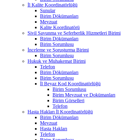
İl Kalite Koordinatörlüğü
Sunular
Birim Dökümanları
Mevzuat
Kalite Koordinatörü
Sivil Savunma ve Seferberlik Hizmetleri Birimi
Birim Dökümanları
Birim Sorumlusu
İnceleme ve Soruşturma Birimi
Birim Sorumlusu
Hukuk ve Muhakemat Birimi
Telefon
Birim Dökümanları
Birim Sorumlusu
İl Beyaz Kod Koordinatörlüğü
Birim Sorumlusu
Birim Mevzuat ve Dokümanları
Birim Görselleri
Telefon
Hasta Hakları İl Koordinatörlüğü
Birim Dökümanları
Mevzuat
Hasta Hakları
Telefon
Birim Sorumlusu