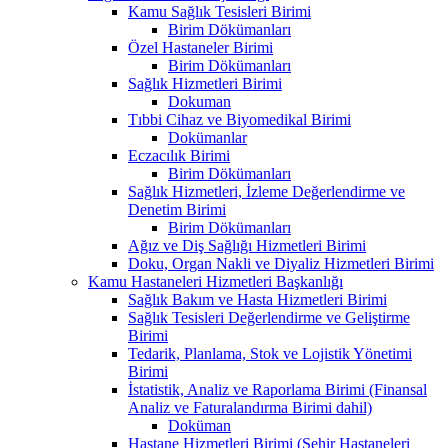
Kamu Sağlık Tesisleri Birimi
Birim Dökümanları
Özel Hastaneler Birimi
Birim Dökümanları
Sağlık Hizmetleri Birimi
Dokuman
Tıbbi Cihaz ve Biyomedikal Birimi
Dokümanlar
Eczacılık Birimi
Birim Dökümanları
Sağlık Hizmetleri, İzleme Değerlendirme ve
Denetim Birimi
Birim Dökümanları
Ağız ve Diş Sağlığı Hizmetleri Birimi
Doku, Organ Nakli ve Diyaliz Hizmetleri Birimi
Kamu Hastaneleri Hizmetleri Başkanlığı
Sağlık Bakım ve Hasta Hizmetleri Birimi
Sağlık Tesisleri Değerlendirme ve Geliştirme
Birimi
Tedarik, Planlama, Stok ve Lojistik Yönetimi
Birimi
İstatistik, Analiz ve Raporlama Birimi (Finansal
Analiz ve Faturalandırma Birimi dahil)
Doküman
Hastane Hizmetleri Birimi (Şehir Hastaneleri