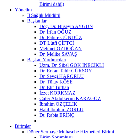
Birimi dahil)
Yönetim
İl Sağlık Müdürü
Başkanlar
Doç. Dr. Hüseyin AYGÜN
Dr. İrfan OĞUZ
Dr. Fahire GÜNDÜZ
DT Lütfi ÇİFTCİ
Mehmet ÖZDOĞAN
Dr. Melike SAVAŞ
Başkan Yardımcıları
Uzm. Dr. Sibel GÖK İNECİKLİ
Dr. Erkan Tahir GÜRSOY
Dr. Sevgi HARORLU
Dr. Tülay KÖSE
Dr. Elif Turhan
İzzet KORKMAZ
Cafer Abdulkerim KARAGÖZ
İbrahim ÖZÇELİK
Halil İbrahim ZORLU
Dt. Rabia ERİNÇ
Birimler
Döner Sermaye Muhasebe Hizmetleri Birimi
Birim Sorumlusu