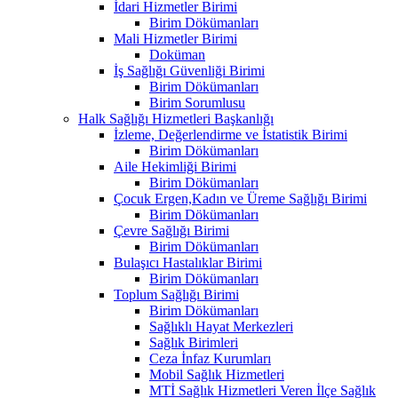
İdari Hizmetler Birimi
Birim Dökümanları
Mali Hizmetler Birimi
Doküman
İş Sağlığı Güvenliği Birimi
Birim Dökümanları
Birim Sorumlusu
Halk Sağlığı Hizmetleri Başkanlığı
İzleme, Değerlendirme ve İstatistik Birimi
Birim Dökümanları
Aile Hekimliği Birimi
Birim Dökümanları
Çocuk Ergen,Kadın ve Üreme Sağlığı Birimi
Birim Dökümanları
Çevre Sağlığı Birimi
Birim Dökümanları
Bulaşıcı Hastalıklar Birimi
Birim Dökümanları
Toplum Sağlığı Birimi
Birim Dökümanları
Sağlıklı Hayat Merkezleri
Sağlık Birimleri
Ceza İnfaz Kurumları
Mobil Sağlık Hizmetleri
MTİ Sağlık Hizmetleri Veren İlçe Sağlık