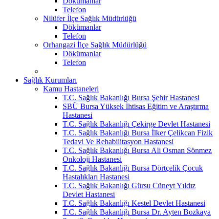
Dökümanlar
Telefon
Nilüfer İlçe Sağlık Müdürlüğü
Dökümanlar
Telefon
Orhangazi İlçe Sağlık Müdürlüğü
Dökümanlar
Telefon
Sağlık Kurumları
Kamu Hastaneleri
T.C. Sağlık Bakanlığı Bursa Şehir Hastanesi
SBÜ Bursa Yüksek İhtisas Eğitim ve Araştırma
Hastanesi
T.C. Sağlık Bakanlığı Çekirge Devlet Hastanesi
T.C. Sağlık Bakanlığı Bursa İlker Çelikcan Fizik
Tedavi Ve Rehabilitasyon Hastanesi
T.C. Sağlık Bakanlığı Bursa Ali Osman Sönmez
Onkoloji Hastanesi
T.C. Sağlık Bakanlığı Bursa Dörtçelik Çocuk
Hastalıkları Hastanesi
T.C. Sağlık Bakanlığı Gürsu Cüneyt Yıldız
Devlet Hastanesi
T.C. Sağlık Bakanlığı Kestel Devlet Hastanesi
T.C. Sağlık Bakanlığı Bursa Dr. Ayten Bozkaya