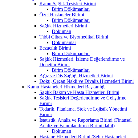
Kamu Sağlık Tesisleri Birimi
Birim Dökümanları
Özel Hastaneler Birimi
Birim Dökümanları
Sağlık Hizmetleri Birimi
Dokuman
Tıbbi Cihaz ve Biyomedikal Birimi
Dokümanlar
Eczacılık Birimi
Birim Dökümanları
Sağlık Hizmetleri, İzleme Değerlendirme ve
Denetim Birimi
Birim Dökümanları
Ağız ve Diş Sağlığı Hizmetleri Birimi
Doku, Organ Nakli ve Diyaliz Hizmetleri Birimi
Kamu Hastaneleri Hizmetleri Başkanlığı
Sağlık Bakım ve Hasta Hizmetleri Birimi
Sağlık Tesisleri Değerlendirme ve Geliştirme
Birimi
Tedarik, Planlama, Stok ve Lojistik Yönetimi
Birimi
İstatistik, Analiz ve Raporlama Birimi (Finansal
Analiz ve Faturalandırma Birimi dahil)
Doküman
Hastane Hizmetleri Birimi (Şehir Hastaneleri