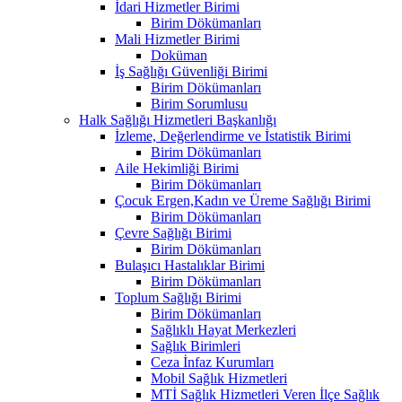
İdari Hizmetler Birimi
Birim Dökümanları
Mali Hizmetler Birimi
Doküman
İş Sağlığı Güvenliği Birimi
Birim Dökümanları
Birim Sorumlusu
Halk Sağlığı Hizmetleri Başkanlığı
İzleme, Değerlendirme ve İstatistik Birimi
Birim Dökümanları
Aile Hekimliği Birimi
Birim Dökümanları
Çocuk Ergen,Kadın ve Üreme Sağlığı Birimi
Birim Dökümanları
Çevre Sağlığı Birimi
Birim Dökümanları
Bulaşıcı Hastalıklar Birimi
Birim Dökümanları
Toplum Sağlığı Birimi
Birim Dökümanları
Sağlıklı Hayat Merkezleri
Sağlık Birimleri
Ceza İnfaz Kurumları
Mobil Sağlık Hizmetleri
MTİ Sağlık Hizmetleri Veren İlçe Sağlık