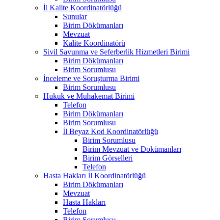
İl Kalite Koordinatörlüğü
Sunular
Birim Dökümanları
Mevzuat
Kalite Koordinatörü
Sivil Savunma ve Seferberlik Hizmetleri Birimi
Birim Dökümanları
Birim Sorumlusu
İnceleme ve Soruşturma Birimi
Birim Sorumlusu
Hukuk ve Muhakemat Birimi
Telefon
Birim Dökümanları
Birim Sorumlusu
İl Beyaz Kod Koordinatörlüğü
Birim Sorumlusu
Birim Mevzuat ve Dokümanları
Birim Görselleri
Telefon
Hasta Hakları İl Koordinatörlüğü
Birim Dökümanları
Mevzuat
Hasta Hakları
Telefon
Birim Sorumlusu