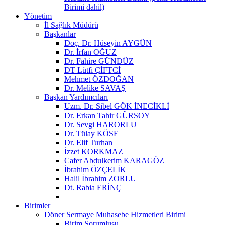
Birimi dahil)
Yönetim
İl Sağlık Müdürü
Başkanlar
Doç. Dr. Hüseyin AYGÜN
Dr. İrfan OĞUZ
Dr. Fahire GÜNDÜZ
DT Lütfi ÇİFTCİ
Mehmet ÖZDOĞAN
Dr. Melike SAVAŞ
Başkan Yardımcıları
Uzm. Dr. Sibel GÖK İNECİKLİ
Dr. Erkan Tahir GÜRSOY
Dr. Sevgi HARORLU
Dr. Tülay KÖSE
Dr. Elif Turhan
İzzet KORKMAZ
Cafer Abdulkerim KARAGÖZ
İbrahim ÖZÇELİK
Halil İbrahim ZORLU
Dt. Rabia ERİNÇ
Birimler
Döner Sermaye Muhasebe Hizmetleri Birimi
Birim Sorumlusu