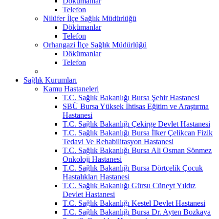
Dökümanlar
Telefon
Nilüfer İlçe Sağlık Müdürlüğü
Dökümanlar
Telefon
Orhangazi İlçe Sağlık Müdürlüğü
Dökümanlar
Telefon
Sağlık Kurumları
Kamu Hastaneleri
T.C. Sağlık Bakanlığı Bursa Şehir Hastanesi
SBÜ Bursa Yüksek İhtisas Eğitim ve Araştırma
Hastanesi
T.C. Sağlık Bakanlığı Çekirge Devlet Hastanesi
T.C. Sağlık Bakanlığı Bursa İlker Çelikcan Fizik
Tedavi Ve Rehabilitasyon Hastanesi
T.C. Sağlık Bakanlığı Bursa Ali Osman Sönmez
Onkoloji Hastanesi
T.C. Sağlık Bakanlığı Bursa Dörtçelik Çocuk
Hastalıkları Hastanesi
T.C. Sağlık Bakanlığı Gürsu Cüneyt Yıldız
Devlet Hastanesi
T.C. Sağlık Bakanlığı Kestel Devlet Hastanesi
T.C. Sağlık Bakanlığı Bursa Dr. Ayten Bozkaya