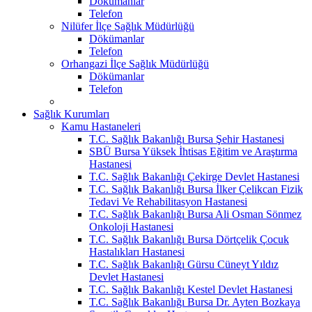
Dökümanlar
Telefon
Nilüfer İlçe Sağlık Müdürlüğü
Dökümanlar
Telefon
Orhangazi İlçe Sağlık Müdürlüğü
Dökümanlar
Telefon
Sağlık Kurumları
Kamu Hastaneleri
T.C. Sağlık Bakanlığı Bursa Şehir Hastanesi
SBÜ Bursa Yüksek İhtisas Eğitim ve Araştırma
Hastanesi
T.C. Sağlık Bakanlığı Çekirge Devlet Hastanesi
T.C. Sağlık Bakanlığı Bursa İlker Çelikcan Fizik
Tedavi Ve Rehabilitasyon Hastanesi
T.C. Sağlık Bakanlığı Bursa Ali Osman Sönmez
Onkoloji Hastanesi
T.C. Sağlık Bakanlığı Bursa Dörtçelik Çocuk
Hastalıkları Hastanesi
T.C. Sağlık Bakanlığı Gürsu Cüneyt Yıldız
Devlet Hastanesi
T.C. Sağlık Bakanlığı Kestel Devlet Hastanesi
T.C. Sağlık Bakanlığı Bursa Dr. Ayten Bozkaya