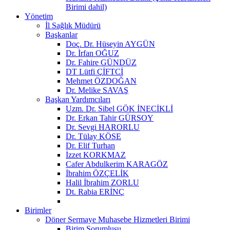
Birimi dahil)
Yönetim
İl Sağlık Müdürü
Başkanlar
Doç. Dr. Hüseyin AYGÜN
Dr. İrfan OĞUZ
Dr. Fahire GÜNDÜZ
DT Lütfi ÇİFTCİ
Mehmet ÖZDOĞAN
Dr. Melike SAVAŞ
Başkan Yardımcıları
Uzm. Dr. Sibel GÖK İNECİKLİ
Dr. Erkan Tahir GÜRSOY
Dr. Sevgi HARORLU
Dr. Tülay KÖSE
Dr. Elif Turhan
İzzet KORKMAZ
Cafer Abdulkerim KARAGÖZ
İbrahim ÖZÇELİK
Halil İbrahim ZORLU
Dt. Rabia ERİNÇ
Birimler
Döner Sermaye Muhasebe Hizmetleri Birimi
Birim Sorumlusu