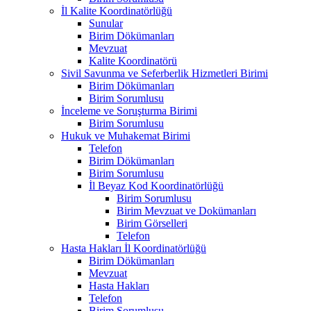
İl Kalite Koordinatörlüğü
Sunular
Birim Dökümanları
Mevzuat
Kalite Koordinatörü
Sivil Savunma ve Seferberlik Hizmetleri Birimi
Birim Dökümanları
Birim Sorumlusu
İnceleme ve Soruşturma Birimi
Birim Sorumlusu
Hukuk ve Muhakemat Birimi
Telefon
Birim Dökümanları
Birim Sorumlusu
İl Beyaz Kod Koordinatörlüğü
Birim Sorumlusu
Birim Mevzuat ve Dokümanları
Birim Görselleri
Telefon
Hasta Hakları İl Koordinatörlüğü
Birim Dökümanları
Mevzuat
Hasta Hakları
Telefon
Birim Sorumlusu