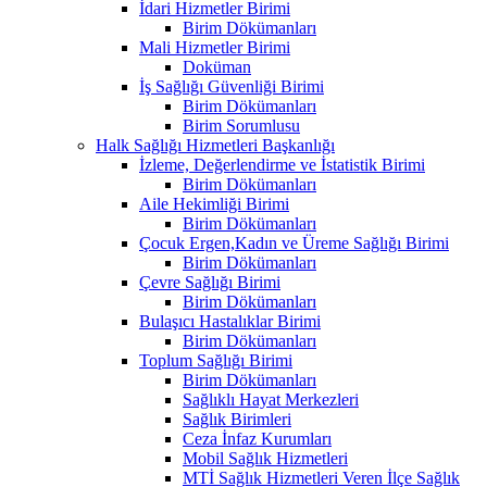
İdari Hizmetler Birimi
Birim Dökümanları
Mali Hizmetler Birimi
Doküman
İş Sağlığı Güvenliği Birimi
Birim Dökümanları
Birim Sorumlusu
Halk Sağlığı Hizmetleri Başkanlığı
İzleme, Değerlendirme ve İstatistik Birimi
Birim Dökümanları
Aile Hekimliği Birimi
Birim Dökümanları
Çocuk Ergen,Kadın ve Üreme Sağlığı Birimi
Birim Dökümanları
Çevre Sağlığı Birimi
Birim Dökümanları
Bulaşıcı Hastalıklar Birimi
Birim Dökümanları
Toplum Sağlığı Birimi
Birim Dökümanları
Sağlıklı Hayat Merkezleri
Sağlık Birimleri
Ceza İnfaz Kurumları
Mobil Sağlık Hizmetleri
MTİ Sağlık Hizmetleri Veren İlçe Sağlık