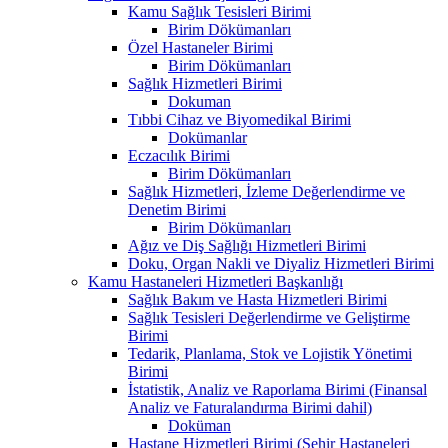
Kamu Sağlık Tesisleri Birimi
Birim Dökümanları
Özel Hastaneler Birimi
Birim Dökümanları
Sağlık Hizmetleri Birimi
Dokuman
Tıbbi Cihaz ve Biyomedikal Birimi
Dokümanlar
Eczacılık Birimi
Birim Dökümanları
Sağlık Hizmetleri, İzleme Değerlendirme ve
Denetim Birimi
Birim Dökümanları
Ağız ve Diş Sağlığı Hizmetleri Birimi
Doku, Organ Nakli ve Diyaliz Hizmetleri Birimi
Kamu Hastaneleri Hizmetleri Başkanlığı
Sağlık Bakım ve Hasta Hizmetleri Birimi
Sağlık Tesisleri Değerlendirme ve Geliştirme
Birimi
Tedarik, Planlama, Stok ve Lojistik Yönetimi
Birimi
İstatistik, Analiz ve Raporlama Birimi (Finansal
Analiz ve Faturalandırma Birimi dahil)
Doküman
Hastane Hizmetleri Birimi (Şehir Hastaneleri