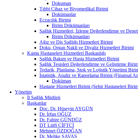
Dokuman
Tıbbi Cihaz ve Biyomedikal Birimi
Dokümanlar
Eczacılık Birimi
Birim Dökümanları
Sağlık Hizmetleri, İzleme Değerlendirme ve Denet
Birim Dökümanları
Ağız ve Diş Sağlığı Hizmetleri Birimi
Doku, Organ Nakli ve Diyaliz Hizmetleri Birimi
Kamu Hastaneleri Hizmetleri Başkanlığı
Sağlık Bakım ve Hasta Hizmetleri Birimi
Sağlık Tesisleri Değerlendirme ve Geliştirme Birim
Tedarik, Planlama, Stok ve Lojistik Yönetimi Biri
İstatistik, Analiz ve Raporlama Birimi (Finansal A
Doküman
Hastane Hizmetleri Birimi (Şehir Hastaneleri Birim
Yönetim
İl Sağlık Müdürü
Başkanlar
Doç. Dr. Hüseyin AYGÜN
Dr. İrfan OĞUZ
Dr. Fahire GÜNDÜZ
DT Lütfi ÇİFTCİ
Mehmet ÖZDOĞAN
Dr. Melike SAVAŞ