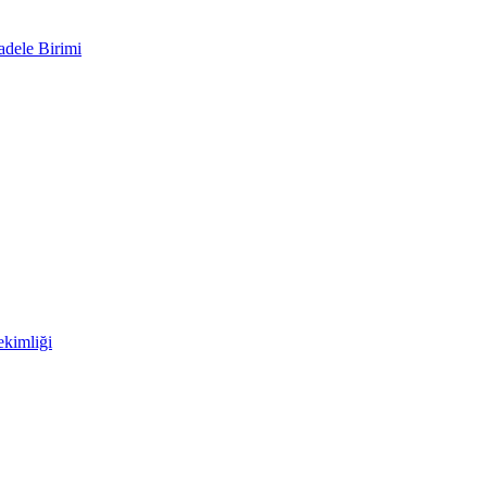
adele Birimi
kimliği