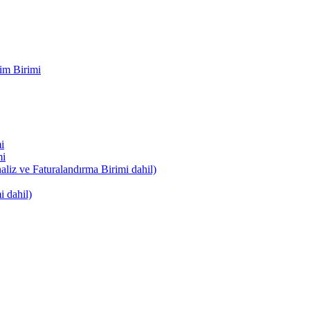
im Birimi
i
mi
naliz ve Faturalandırma Birimi dahil)
i dahil)