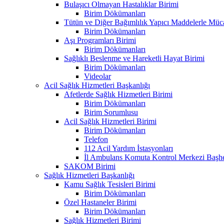
Bulaşıcı Olmayan Hastalıklar Birimi
Birim Dökümanları
Tütün ve Diğer Bağımlılık Yapıcı Maddelerle Müc
Birim Dökümanları
Aşı Programları Birimi
Birim Dökümanları
Sağlıklı Beslenme ve Hareketli Hayat Birimi
Birim Dökümanları
Videolar
Acil Sağlık Hizmetleri Başkanlığı
Afetlerde Sağlık Hizmetleri Birimi
Birim Dökümanları
Birim Sorumlusu
Acil Sağlık Hizmetleri Birimi
Birim Dökümanları
Telefon
112 Acil Yardım İstasyonları
İl Ambulans Komuta Kontrol Merkezi Başhe
SAKOM Birimi
Sağlık Hizmetleri Başkanlığı
Kamu Sağlık Tesisleri Birimi
Birim Dökümanları
Özel Hastaneler Birimi
Birim Dökümanları
Sağlık Hizmetleri Birimi