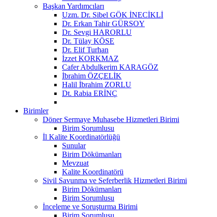
Başkan Yardımcıları
Uzm. Dr. Sibel GÖK İNECİKLİ
Dr. Erkan Tahir GÜRSOY
Dr. Sevgi HARORLU
Dr. Tülay KÖSE
Dr. Elif Turhan
İzzet KORKMAZ
Cafer Abdulkerim KARAGÖZ
İbrahim ÖZÇELİK
Halil İbrahim ZORLU
Dt. Rabia ERİNÇ
Birimler
Döner Sermaye Muhasebe Hizmetleri Birimi
Birim Sorumlusu
İl Kalite Koordinatörlüğü
Sunular
Birim Dökümanları
Mevzuat
Kalite Koordinatörü
Sivil Savunma ve Seferberlik Hizmetleri Birimi
Birim Dökümanları
Birim Sorumlusu
İnceleme ve Soruşturma Birimi
Birim Sorumlusu