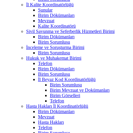
İl Kalite Koordinatörlüğü
Sunular
Birim Dökümanları
Mevzuat
Kalite Koordinatörü
Sivil Savunma ve Seferberlik Hizmetleri Birimi
Birim Dökümanları
Birim Sorumlusu
İnceleme ve Soruşturma Birimi
Birim Sorumlusu
Hukuk ve Muhakemat Birimi
Telefon
Birim Dökümanları
Birim Sorumlusu
İl Beyaz Kod Koordinatörlüğü
Birim Sorumlusu
Birim Mevzuat ve Dokümanları
Birim Görselleri
Telefon
Hasta Hakları İl Koordinatörlüğü
Birim Dökümanları
Mevzuat
Hasta Hakları
Telefon
Birim Sorumlusu