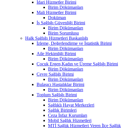
İdari Hizmetler Birimi
Birim Dökümanları
Mali Hizmetler Birimi
Doküman
İş Sağlığı Güvenliği Birimi
Birim Dökümanları
Birim Sorumlusu
Halk Sağlığı Hizmetleri Başkanlığı
İzleme, Değerlendirme ve İstatistik Birimi
Birim Dökümanları
Aile Hekimliği Birimi
Birim Dökümanları
Çocuk Ergen,Kadın ve Üreme Sağlığı Birimi
Birim Dökümanları
Çevre Sağlığı Birimi
Birim Dökümanları
Bulaşıcı Hastalıklar Birimi
Birim Dökümanları
Toplum Sağlığı Birimi
Birim Dökümanları
Sağlıklı Hayat Merkezleri
Sağlık Birimleri
Ceza İnfaz Kurumları
Mobil Sağlık Hizmetleri
MTİ Sağlık Hizmetleri Veren İlçe Sağlık