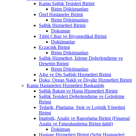
Kamu Sağlık Tesisleri Birimi
Birim Dökümanları
Özel Hastaneler Birimi
Birim Dökümanları
Sağlık Hizmetleri Birimi
Dokuman
Tıbbi Cihaz ve Biyomedikal Birimi
Dokümanlar
Eczacılık Birimi
Birim Dökümanları
Sağlık Hizmetleri, İzleme Değerlendirme ve
Denetim Birimi
Birim Dökümanları
Ağız ve Diş Sağlığı Hizmetleri Birimi
Doku, Organ Nakli ve Diyaliz Hizmetleri Birimi
Kamu Hastaneleri Hizmetleri Başkanlığı
Sağlık Bakım ve Hasta Hizmetleri Birimi
Sağlık Tesisleri Değerlendirme ve Geliştirme
Birimi
Tedarik, Planlama, Stok ve Lojistik Yönetimi
Birimi
İstatistik, Analiz ve Raporlama Birimi (Finansal
Analiz ve Faturalandırma Birimi dahil)
Doküman
Hastane Hizmetleri Birimi (Şehir Hastaneleri