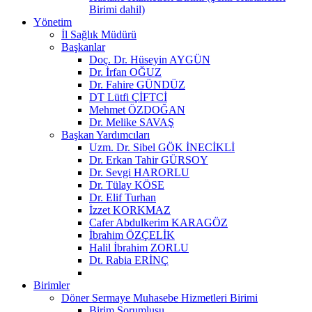
Birimi dahil)
Yönetim
İl Sağlık Müdürü
Başkanlar
Doç. Dr. Hüseyin AYGÜN
Dr. İrfan OĞUZ
Dr. Fahire GÜNDÜZ
DT Lütfi ÇİFTCİ
Mehmet ÖZDOĞAN
Dr. Melike SAVAŞ
Başkan Yardımcıları
Uzm. Dr. Sibel GÖK İNECİKLİ
Dr. Erkan Tahir GÜRSOY
Dr. Sevgi HARORLU
Dr. Tülay KÖSE
Dr. Elif Turhan
İzzet KORKMAZ
Cafer Abdulkerim KARAGÖZ
İbrahim ÖZÇELİK
Halil İbrahim ZORLU
Dt. Rabia ERİNÇ
Birimler
Döner Sermaye Muhasebe Hizmetleri Birimi
Birim Sorumlusu