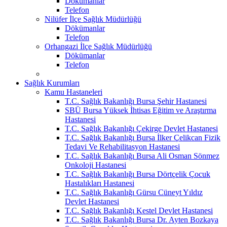
Dökümanlar
Telefon
Nilüfer İlçe Sağlık Müdürlüğü
Dökümanlar
Telefon
Orhangazi İlçe Sağlık Müdürlüğü
Dökümanlar
Telefon
Sağlık Kurumları
Kamu Hastaneleri
T.C. Sağlık Bakanlığı Bursa Şehir Hastanesi
SBÜ Bursa Yüksek İhtisas Eğitim ve Araştırma
Hastanesi
T.C. Sağlık Bakanlığı Çekirge Devlet Hastanesi
T.C. Sağlık Bakanlığı Bursa İlker Çelikcan Fizik
Tedavi Ve Rehabilitasyon Hastanesi
T.C. Sağlık Bakanlığı Bursa Ali Osman Sönmez
Onkoloji Hastanesi
T.C. Sağlık Bakanlığı Bursa Dörtçelik Çocuk
Hastalıkları Hastanesi
T.C. Sağlık Bakanlığı Gürsu Cüneyt Yıldız
Devlet Hastanesi
T.C. Sağlık Bakanlığı Kestel Devlet Hastanesi
T.C. Sağlık Bakanlığı Bursa Dr. Ayten Bozkaya