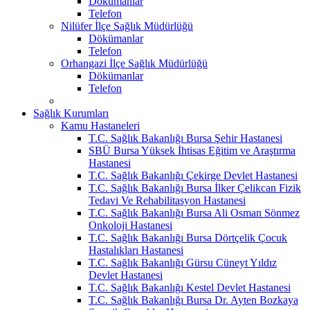
Dökümanlar
Telefon
Nilüfer İlçe Sağlık Müdürlüğü
Dökümanlar
Telefon
Orhangazi İlçe Sağlık Müdürlüğü
Dökümanlar
Telefon
Sağlık Kurumları
Kamu Hastaneleri
T.C. Sağlık Bakanlığı Bursa Şehir Hastanesi
SBÜ Bursa Yüksek İhtisas Eğitim ve Araştırma
Hastanesi
T.C. Sağlık Bakanlığı Çekirge Devlet Hastanesi
T.C. Sağlık Bakanlığı Bursa İlker Çelikcan Fizik
Tedavi Ve Rehabilitasyon Hastanesi
T.C. Sağlık Bakanlığı Bursa Ali Osman Sönmez
Onkoloji Hastanesi
T.C. Sağlık Bakanlığı Bursa Dörtçelik Çocuk
Hastalıkları Hastanesi
T.C. Sağlık Bakanlığı Gürsu Cüneyt Yıldız
Devlet Hastanesi
T.C. Sağlık Bakanlığı Kestel Devlet Hastanesi
T.C. Sağlık Bakanlığı Bursa Dr. Ayten Bozkaya