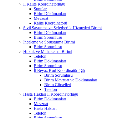
İl Kalite Koordinatörlüğü
Sunular
Birim Dökümanları
Mevzuat
Kalite Koordinatörü
Sivil Savunma ve Seferberlik Hizmetleri Birimi
Birim Dökümanları
Birim Sorumlusu
İnceleme ve Soruşturma Birimi
Birim Sorumlusu
Hukuk ve Muhakemat Birimi
Telefon
Birim Dökümanları
Birim Sorumlusu
İl Beyaz Kod Koordinatörlüğü
Birim Sorumlusu
Birim Mevzuat ve Dokümanları
Birim Görselleri
Telefon
Hasta Hakları İl Koordinatörlüğü
Birim Dökümanları
Mevzuat
Hasta Hakları
Telefon
Birim Sorumlusu