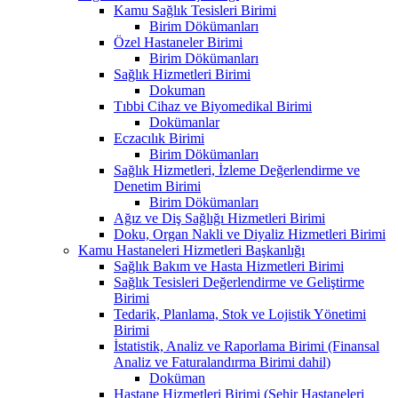
Kamu Sağlık Tesisleri Birimi
Birim Dökümanları
Özel Hastaneler Birimi
Birim Dökümanları
Sağlık Hizmetleri Birimi
Dokuman
Tıbbi Cihaz ve Biyomedikal Birimi
Dokümanlar
Eczacılık Birimi
Birim Dökümanları
Sağlık Hizmetleri, İzleme Değerlendirme ve
Denetim Birimi
Birim Dökümanları
Ağız ve Diş Sağlığı Hizmetleri Birimi
Doku, Organ Nakli ve Diyaliz Hizmetleri Birimi
Kamu Hastaneleri Hizmetleri Başkanlığı
Sağlık Bakım ve Hasta Hizmetleri Birimi
Sağlık Tesisleri Değerlendirme ve Geliştirme
Birimi
Tedarik, Planlama, Stok ve Lojistik Yönetimi
Birimi
İstatistik, Analiz ve Raporlama Birimi (Finansal
Analiz ve Faturalandırma Birimi dahil)
Doküman
Hastane Hizmetleri Birimi (Şehir Hastaneleri