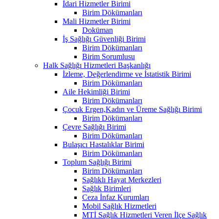
İdari Hizmetler Birimi
Birim Dökümanları
Mali Hizmetler Birimi
Doküman
İş Sağlığı Güvenliği Birimi
Birim Dökümanları
Birim Sorumlusu
Halk Sağlığı Hizmetleri Başkanlığı
İzleme, Değerlendirme ve İstatistik Birimi
Birim Dökümanları
Aile Hekimliği Birimi
Birim Dökümanları
Çocuk Ergen,Kadın ve Üreme Sağlığı Birimi
Birim Dökümanları
Çevre Sağlığı Birimi
Birim Dökümanları
Bulaşıcı Hastalıklar Birimi
Birim Dökümanları
Toplum Sağlığı Birimi
Birim Dökümanları
Sağlıklı Hayat Merkezleri
Sağlık Birimleri
Ceza İnfaz Kurumları
Mobil Sağlık Hizmetleri
MTİ Sağlık Hizmetleri Veren İlçe Sağlık