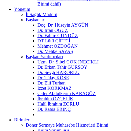
Birimi dahil)
Yönetim
İl Sağlık Müdürü
Başkanlar
Doç. Dr. Hüseyin AYGÜN
Dr. İrfan OĞUZ
Dr. Fahire GÜNDÜZ
DT Lütfi ÇİFTCİ
Mehmet ÖZDOĞAN
Dr. Melike SAVAŞ
Başkan Yardımcıları
Uzm. Dr. Sibel GÖK İNECİKLİ
Dr. Erkan Tahir GÜRSOY
Dr. Sevgi HARORLU
Dr. Tülay KÖSE
Dr. Elif Turhan
İzzet KORKMAZ
Cafer Abdulkerim KARAGÖZ
İbrahim ÖZÇELİK
Halil İbrahim ZORLU
Dt. Rabia ERİNÇ
Birimler
Döner Sermaye Muhasebe Hizmetleri Birimi
Birim Sorumlusu