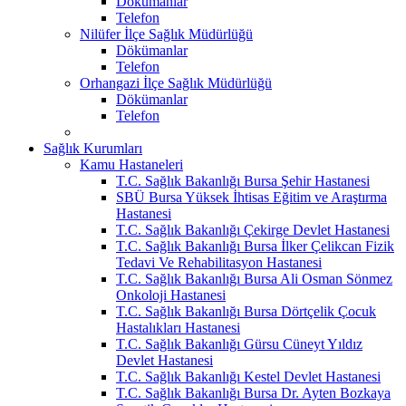
Dökümanlar
Telefon
Nilüfer İlçe Sağlık Müdürlüğü
Dökümanlar
Telefon
Orhangazi İlçe Sağlık Müdürlüğü
Dökümanlar
Telefon
Sağlık Kurumları
Kamu Hastaneleri
T.C. Sağlık Bakanlığı Bursa Şehir Hastanesi
SBÜ Bursa Yüksek İhtisas Eğitim ve Araştırma
Hastanesi
T.C. Sağlık Bakanlığı Çekirge Devlet Hastanesi
T.C. Sağlık Bakanlığı Bursa İlker Çelikcan Fizik
Tedavi Ve Rehabilitasyon Hastanesi
T.C. Sağlık Bakanlığı Bursa Ali Osman Sönmez
Onkoloji Hastanesi
T.C. Sağlık Bakanlığı Bursa Dörtçelik Çocuk
Hastalıkları Hastanesi
T.C. Sağlık Bakanlığı Gürsu Cüneyt Yıldız
Devlet Hastanesi
T.C. Sağlık Bakanlığı Kestel Devlet Hastanesi
T.C. Sağlık Bakanlığı Bursa Dr. Ayten Bozkaya