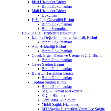
İdari Hizmetler Birimi
Birim Dökümanları
Mali Hizmetler Birimi
Doküman
İş Sağlığı Güvenliği Birimi
Birim Dökümanları
Birim Sorumlusu
Halk Sağlığı Hizmetleri Başkanlığı
İzleme, Değerlendirme ve İstatistik Birimi
Birim Dökümanları
Aile Hekimliği Birimi
Birim Dökümanları
Çocuk Ergen,Kadın ve Üreme Sağlığı Birimi
Birim Dökümanları
Çevre Sağlığı Birimi
Birim Dökümanları
Bulaşıcı Hastalıklar Birimi
Birim Dökümanları
Toplum Sağlığı Birimi
Birim Dökümanları
Sağlıklı Hayat Merkezleri
Sağlık Birimleri
Ceza İnfaz Kurumları
Mobil Sağlık Hizmetleri
MTİ Sağlık Hizmetleri Veren İlçe Sağlık