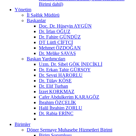
Birimi dahil)
Yönetim
İl Sağlık Müdürü
Başkanlar
Doç. Dr. Hüseyin AYGÜN
Dr. İrfan OĞUZ
Dr. Fahire GÜNDÜZ
DT Lütfi ÇİFTCİ
Mehmet ÖZDOĞAN
Dr. Melike SAVAŞ
Başkan Yardımcıları
Uzm. Dr. Sibel GÖK İNECİKLİ
Dr. Erkan Tahir GÜRSOY
Dr. Sevgi HARORLU
Dr. Tülay KÖSE
Dr. Elif Turhan
İzzet KORKMAZ
Cafer Abdulkerim KARAGÖZ
İbrahim ÖZÇELİK
Halil İbrahim ZORLU
Dt. Rabia ERİNÇ
Birimler
Döner Sermaye Muhasebe Hizmetleri Birimi
Birim Sorumlusu