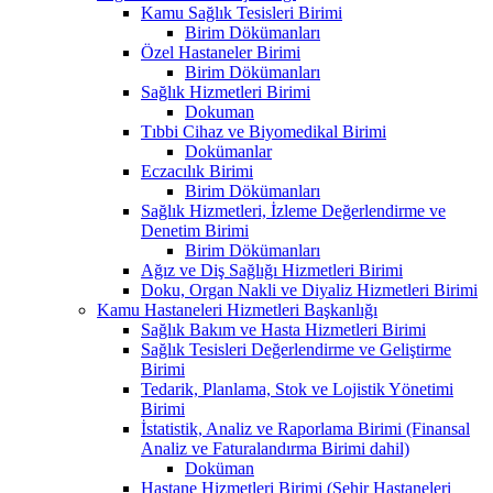
Kamu Sağlık Tesisleri Birimi
Birim Dökümanları
Özel Hastaneler Birimi
Birim Dökümanları
Sağlık Hizmetleri Birimi
Dokuman
Tıbbi Cihaz ve Biyomedikal Birimi
Dokümanlar
Eczacılık Birimi
Birim Dökümanları
Sağlık Hizmetleri, İzleme Değerlendirme ve
Denetim Birimi
Birim Dökümanları
Ağız ve Diş Sağlığı Hizmetleri Birimi
Doku, Organ Nakli ve Diyaliz Hizmetleri Birimi
Kamu Hastaneleri Hizmetleri Başkanlığı
Sağlık Bakım ve Hasta Hizmetleri Birimi
Sağlık Tesisleri Değerlendirme ve Geliştirme
Birimi
Tedarik, Planlama, Stok ve Lojistik Yönetimi
Birimi
İstatistik, Analiz ve Raporlama Birimi (Finansal
Analiz ve Faturalandırma Birimi dahil)
Doküman
Hastane Hizmetleri Birimi (Şehir Hastaneleri