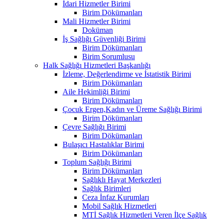
İdari Hizmetler Birimi
Birim Dökümanları
Mali Hizmetler Birimi
Doküman
İş Sağlığı Güvenliği Birimi
Birim Dökümanları
Birim Sorumlusu
Halk Sağlığı Hizmetleri Başkanlığı
İzleme, Değerlendirme ve İstatistik Birimi
Birim Dökümanları
Aile Hekimliği Birimi
Birim Dökümanları
Çocuk Ergen,Kadın ve Üreme Sağlığı Birimi
Birim Dökümanları
Çevre Sağlığı Birimi
Birim Dökümanları
Bulaşıcı Hastalıklar Birimi
Birim Dökümanları
Toplum Sağlığı Birimi
Birim Dökümanları
Sağlıklı Hayat Merkezleri
Sağlık Birimleri
Ceza İnfaz Kurumları
Mobil Sağlık Hizmetleri
MTİ Sağlık Hizmetleri Veren İlçe Sağlık