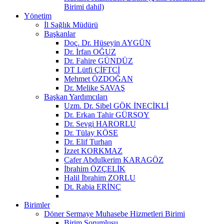
Birimi dahil)
Yönetim
İl Sağlık Müdürü
Başkanlar
Doç. Dr. Hüseyin AYGÜN
Dr. İrfan OĞUZ
Dr. Fahire GÜNDÜZ
DT Lütfi ÇİFTCİ
Mehmet ÖZDOĞAN
Dr. Melike SAVAŞ
Başkan Yardımcıları
Uzm. Dr. Sibel GÖK İNECİKLİ
Dr. Erkan Tahir GÜRSOY
Dr. Sevgi HARORLU
Dr. Tülay KÖSE
Dr. Elif Turhan
İzzet KORKMAZ
Cafer Abdulkerim KARAGÖZ
İbrahim ÖZÇELİK
Halil İbrahim ZORLU
Dt. Rabia ERİNÇ
Birimler
Döner Sermaye Muhasebe Hizmetleri Birimi
Birim Sorumlusu