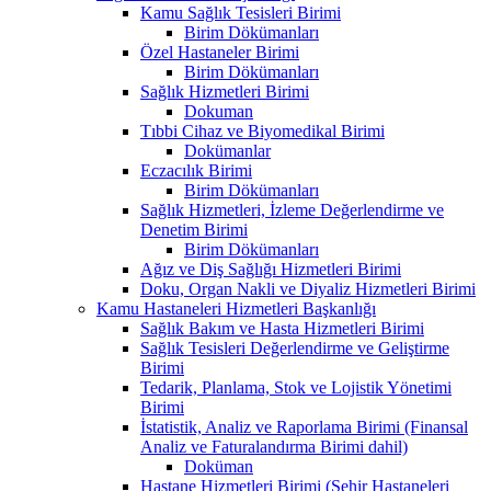
Kamu Sağlık Tesisleri Birimi
Birim Dökümanları
Özel Hastaneler Birimi
Birim Dökümanları
Sağlık Hizmetleri Birimi
Dokuman
Tıbbi Cihaz ve Biyomedikal Birimi
Dokümanlar
Eczacılık Birimi
Birim Dökümanları
Sağlık Hizmetleri, İzleme Değerlendirme ve
Denetim Birimi
Birim Dökümanları
Ağız ve Diş Sağlığı Hizmetleri Birimi
Doku, Organ Nakli ve Diyaliz Hizmetleri Birimi
Kamu Hastaneleri Hizmetleri Başkanlığı
Sağlık Bakım ve Hasta Hizmetleri Birimi
Sağlık Tesisleri Değerlendirme ve Geliştirme
Birimi
Tedarik, Planlama, Stok ve Lojistik Yönetimi
Birimi
İstatistik, Analiz ve Raporlama Birimi (Finansal
Analiz ve Faturalandırma Birimi dahil)
Doküman
Hastane Hizmetleri Birimi (Şehir Hastaneleri