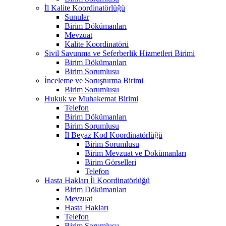
İl Kalite Koordinatörlüğü
Sunular
Birim Dökümanları
Mevzuat
Kalite Koordinatörü
Sivil Savunma ve Seferberlik Hizmetleri Birimi
Birim Dökümanları
Birim Sorumlusu
İnceleme ve Soruşturma Birimi
Birim Sorumlusu
Hukuk ve Muhakemat Birimi
Telefon
Birim Dökümanları
Birim Sorumlusu
İl Beyaz Kod Koordinatörlüğü
Birim Sorumlusu
Birim Mevzuat ve Dokümanları
Birim Görselleri
Telefon
Hasta Hakları İl Koordinatörlüğü
Birim Dökümanları
Mevzuat
Hasta Hakları
Telefon
Birim Sorumlusu