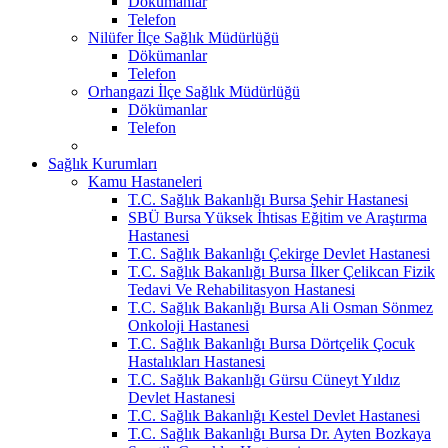
Dökümanlar
Telefon
Nilüfer İlçe Sağlık Müdürlüğü
Dökümanlar
Telefon
Orhangazi İlçe Sağlık Müdürlüğü
Dökümanlar
Telefon
Sağlık Kurumları
Kamu Hastaneleri
T.C. Sağlık Bakanlığı Bursa Şehir Hastanesi
SBÜ Bursa Yüksek İhtisas Eğitim ve Araştırma
Hastanesi
T.C. Sağlık Bakanlığı Çekirge Devlet Hastanesi
T.C. Sağlık Bakanlığı Bursa İlker Çelikcan Fizik
Tedavi Ve Rehabilitasyon Hastanesi
T.C. Sağlık Bakanlığı Bursa Ali Osman Sönmez
Onkoloji Hastanesi
T.C. Sağlık Bakanlığı Bursa Dörtçelik Çocuk
Hastalıkları Hastanesi
T.C. Sağlık Bakanlığı Gürsu Cüneyt Yıldız
Devlet Hastanesi
T.C. Sağlık Bakanlığı Kestel Devlet Hastanesi
T.C. Sağlık Bakanlığı Bursa Dr. Ayten Bozkaya