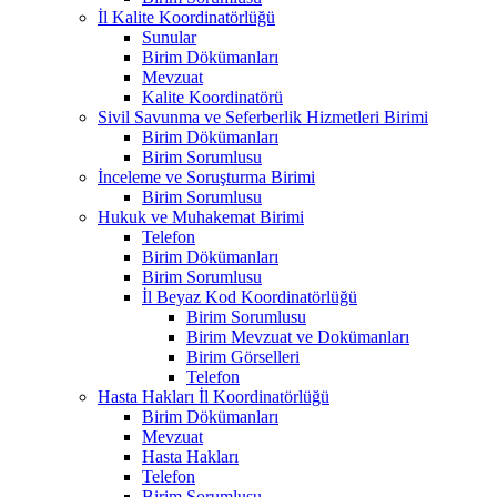
İl Kalite Koordinatörlüğü
Sunular
Birim Dökümanları
Mevzuat
Kalite Koordinatörü
Sivil Savunma ve Seferberlik Hizmetleri Birimi
Birim Dökümanları
Birim Sorumlusu
İnceleme ve Soruşturma Birimi
Birim Sorumlusu
Hukuk ve Muhakemat Birimi
Telefon
Birim Dökümanları
Birim Sorumlusu
İl Beyaz Kod Koordinatörlüğü
Birim Sorumlusu
Birim Mevzuat ve Dokümanları
Birim Görselleri
Telefon
Hasta Hakları İl Koordinatörlüğü
Birim Dökümanları
Mevzuat
Hasta Hakları
Telefon
Birim Sorumlusu