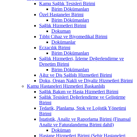
Kamu Sağlık Tesisleri Birimi
Birim Dökümanları
Özel Hastaneler Birimi
Birim Dökümanları
Sağlık Hizmetleri Birimi
Dokuman
Tıbbi Cihaz ve Biyomedikal Birimi
Dokümanlar
Eczacılık Birimi
Birim Dökümanları
Sağlık Hizmetleri, İzleme Değerlendirme ve
Denetim Birimi
Birim Dökümanları
Ağız ve Diş Sağlığı Hizmetleri Birimi
Doku, Organ Nakli ve Diyaliz Hizmetleri Birimi
Kamu Hastaneleri Hizmetleri Başkanlığı
Sağlık Bakım ve Hasta Hizmetleri Birimi
Sağlık Tesisleri Değerlendirme ve Geliştirme
Birimi
Tedarik, Planlama, Stok ve Lojistik Yönetimi
Birimi
İstatistik, Analiz ve Raporlama Birimi (Finansal
Analiz ve Faturalandırma Birimi dahil)
Doküman
Hastane Hizmetleri Birimi (Şehir Hastaneleri