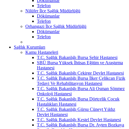
Dökümanlar
Telefon
Nilüfer İlçe Sağlık Müdürlüğü
Dökümanlar
Telefon
Orhangazi İlçe Sağlık Müdürlüğü
Dökümanlar
Telefon
Sağlık Kurumları
Kamu Hastaneleri
T.C. Sağlık Bakanlığı Bursa Şehir Hastanesi
SBÜ Bursa Yüksek İhtisas Eğitim ve Araştırma
Hastanesi
T.C. Sağlık Bakanlığı Çekirge Devlet Hastanesi
T.C. Sağlık Bakanlığı Bursa İlker Çelikcan Fizik
Tedavi Ve Rehabilitasyon Hastanesi
T.C. Sağlık Bakanlığı Bursa Ali Osman Sönmez
Onkoloji Hastanesi
T.C. Sağlık Bakanlığı Bursa Dörtçelik Çocuk
Hastalıkları Hastanesi
T.C. Sağlık Bakanlığı Gürsu Cüneyt Yıldız
Devlet Hastanesi
T.C. Sağlık Bakanlığı Kestel Devlet Hastanesi
T.C. Sağlık Bakanlığı Bursa Dr. Ayten Bozkaya