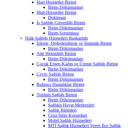
İdari Hizmetler Birimi
Birim Dökümanları
Mali Hizmetler Birimi
Doküman
İş Sağlığı Güvenliği Birimi
Birim Dökümanları
Birim Sorumlusu
Halk Sağlığı Hizmetleri Başkanlığı
İzleme, Değerlendirme ve İstatistik Birimi
Birim Dökümanları
Aile Hekimliği Birimi
Birim Dökümanları
Çocuk Ergen,Kadın ve Üreme Sağlığı Birimi
Birim Dökümanları
Çevre Sağlığı Birimi
Birim Dökümanları
Bulaşıcı Hastalıklar Birimi
Birim Dökümanları
Toplum Sağlığı Birimi
Birim Dökümanları
Sağlıklı Hayat Merkezleri
Sağlık Birimleri
Ceza İnfaz Kurumları
Mobil Sağlık Hizmetleri
MTİ Sağlık Hizmetleri Veren İlçe Sağlık