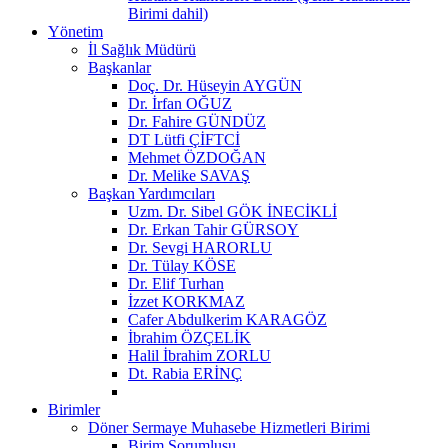
Birimi dahil)
Yönetim
İl Sağlık Müdürü
Başkanlar
Doç. Dr. Hüseyin AYGÜN
Dr. İrfan OĞUZ
Dr. Fahire GÜNDÜZ
DT Lütfi ÇİFTCİ
Mehmet ÖZDOĞAN
Dr. Melike SAVAŞ
Başkan Yardımcıları
Uzm. Dr. Sibel GÖK İNECİKLİ
Dr. Erkan Tahir GÜRSOY
Dr. Sevgi HARORLU
Dr. Tülay KÖSE
Dr. Elif Turhan
İzzet KORKMAZ
Cafer Abdulkerim KARAGÖZ
İbrahim ÖZÇELİK
Halil İbrahim ZORLU
Dt. Rabia ERİNÇ
Birimler
Döner Sermaye Muhasebe Hizmetleri Birimi
Birim Sorumlusu