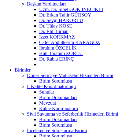
Başkan Yardımcıları
Uzm. Dr. Sibel GÖK İNECİKLİ
Dr. Erkan Tahir GÜRSOY
Dr. Sevgi HARORLU
Dr. Tülay KÖSE
Dr. Elif Turhan
İzzet KORKMAZ
Cafer Abdulkerim KARAGÖZ
İbrahim ÖZÇELİK
Halil İbrahim ZORLU
Dt. Rabia ERİNÇ
Birimler
Döner Sermaye Muhasebe Hizmetleri Birimi
Birim Sorumlusu
İl Kalite Koordinatörlüğü
Sunular
Birim Dökümanları
Mevzuat
Kalite Koordinatörü
Sivil Savunma ve Seferberlik Hizmetleri Birimi
Birim Dökümanları
Birim Sorumlusu
İnceleme ve Soruşturma Birimi
Birim Sorumlusu