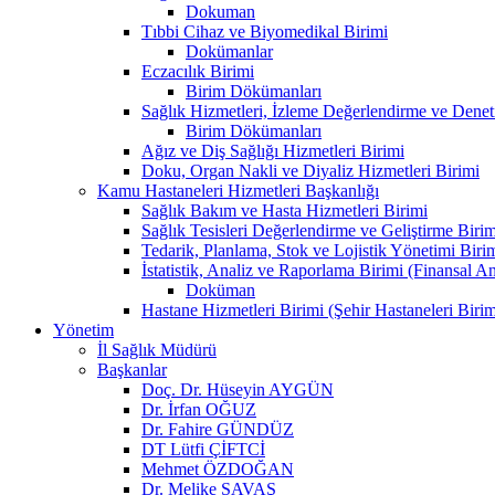
Dokuman
Tıbbi Cihaz ve Biyomedikal Birimi
Dokümanlar
Eczacılık Birimi
Birim Dökümanları
Sağlık Hizmetleri, İzleme Değerlendirme ve Denet
Birim Dökümanları
Ağız ve Diş Sağlığı Hizmetleri Birimi
Doku, Organ Nakli ve Diyaliz Hizmetleri Birimi
Kamu Hastaneleri Hizmetleri Başkanlığı
Sağlık Bakım ve Hasta Hizmetleri Birimi
Sağlık Tesisleri Değerlendirme ve Geliştirme Birim
Tedarik, Planlama, Stok ve Lojistik Yönetimi Biri
İstatistik, Analiz ve Raporlama Birimi (Finansal A
Doküman
Hastane Hizmetleri Birimi (Şehir Hastaneleri Birim
Yönetim
İl Sağlık Müdürü
Başkanlar
Doç. Dr. Hüseyin AYGÜN
Dr. İrfan OĞUZ
Dr. Fahire GÜNDÜZ
DT Lütfi ÇİFTCİ
Mehmet ÖZDOĞAN
Dr. Melike SAVAŞ