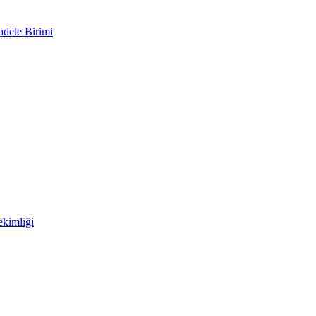
adele Birimi
kimliği