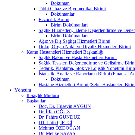
Dokuman
Tıbbi Cihaz ve Biyomedikal Birimi
Dokümanlar
Eczacılık Birimi
Birim Dökümanları
Sağlık Hizmetleri, İzleme Değerlendirme ve Denet
Birim Dökümanları
Ağız ve Diş Sağlığı Hizmetleri Birimi
Doku, Organ Nakli ve Diyaliz Hizmetleri Birimi
Kamu Hastaneleri Hizmetleri Başkanlığı
Sağlık Bakım ve Hasta Hizmetleri Birimi
Sağlık Tesisleri Değerlendirme ve Geliştirme Birim
Tedarik, Planlama, Stok ve Lojistik Yönetimi Biri
İstatistik, Analiz ve Raporlama Birimi (Finansal A
Doküman
Hastane Hizmetleri Birimi (Şehir Hastaneleri Birim
Yönetim
İl Sağlık Müdürü
Başkanlar
Doç. Dr. Hüseyin AYGÜN
Dr. İrfan OĞUZ
Dr. Fahire GÜNDÜZ
DT Lütfi ÇİFTCİ
Mehmet ÖZDOĞAN
Dr. Melike SAVAŞ