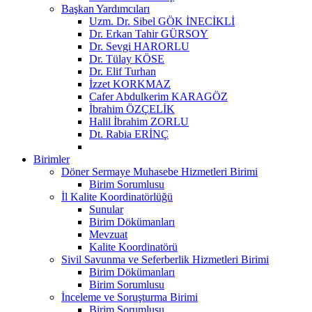
Başkan Yardımcıları
Uzm. Dr. Sibel GÖK İNECİKLİ
Dr. Erkan Tahir GÜRSOY
Dr. Sevgi HARORLU
Dr. Tülay KÖSE
Dr. Elif Turhan
İzzet KORKMAZ
Cafer Abdulkerim KARAGÖZ
İbrahim ÖZÇELİK
Halil İbrahim ZORLU
Dt. Rabia ERİNÇ
Birimler
Döner Sermaye Muhasebe Hizmetleri Birimi
Birim Sorumlusu
İl Kalite Koordinatörlüğü
Sunular
Birim Dökümanları
Mevzuat
Kalite Koordinatörü
Sivil Savunma ve Seferberlik Hizmetleri Birimi
Birim Dökümanları
Birim Sorumlusu
İnceleme ve Soruşturma Birimi
Birim Sorumlusu