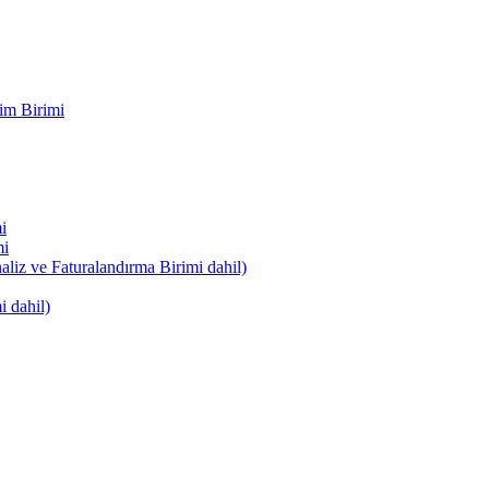
im Birimi
i
mi
naliz ve Faturalandırma Birimi dahil)
i dahil)