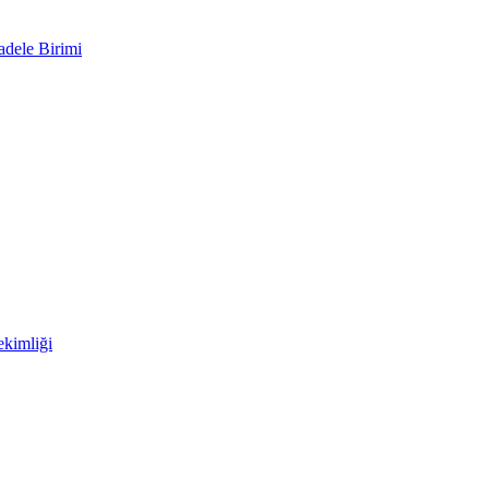
adele Birimi
kimliği