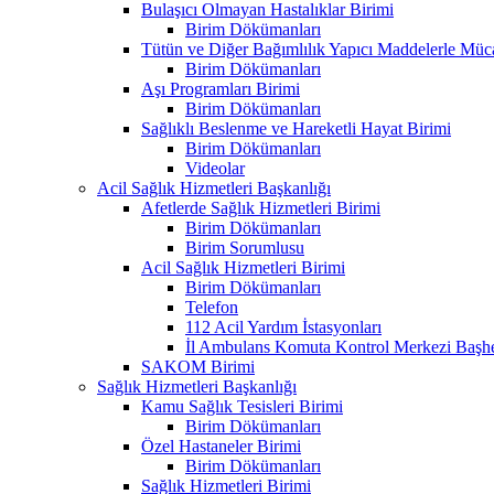
Bulaşıcı Olmayan Hastalıklar Birimi
Birim Dökümanları
Tütün ve Diğer Bağımlılık Yapıcı Maddelerle Müc
Birim Dökümanları
Aşı Programları Birimi
Birim Dökümanları
Sağlıklı Beslenme ve Hareketli Hayat Birimi
Birim Dökümanları
Videolar
Acil Sağlık Hizmetleri Başkanlığı
Afetlerde Sağlık Hizmetleri Birimi
Birim Dökümanları
Birim Sorumlusu
Acil Sağlık Hizmetleri Birimi
Birim Dökümanları
Telefon
112 Acil Yardım İstasyonları
İl Ambulans Komuta Kontrol Merkezi Başhe
SAKOM Birimi
Sağlık Hizmetleri Başkanlığı
Kamu Sağlık Tesisleri Birimi
Birim Dökümanları
Özel Hastaneler Birimi
Birim Dökümanları
Sağlık Hizmetleri Birimi