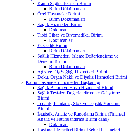
Kamu Sağlık Tesisleri Birimi
Birim Dökümanları
Özel Hastaneler Birimi
Birim Dökümanları
Sağlık Hizmetleri Birimi
Dokuman
Tıbbi Cihaz ve Biyomedikal Birimi
Dokümanlar
Eczacılık Birimi
Birim Dökümanları
Sağlık Hizmetleri, İzleme Değerlendirme ve
Denetim Birimi
Birim Dökümanları
Ağız ve Diş Sağlığı Hizmetleri Birimi
Doku, Organ Nakli ve Diyaliz Hizmetleri Birimi
Kamu Hastaneleri Hizmetleri Başkanlığı
Sağlık Bakım ve Hasta Hizmetleri Birimi
Sağlık Tesisleri Değerlendirme ve Geliştirme
Birimi
Tedarik, Planlama, Stok ve Lojistik Yönetimi
Birimi
İstatistik, Analiz ve Raporlama Birimi (Finansal
Analiz ve Faturalandırma Birimi dahil)
Doküman
Hastane Hizmetleri Birimi (Şehir Hastaneleri