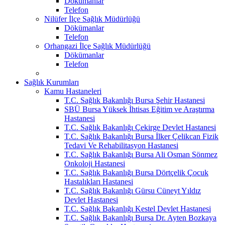
Dökümanlar
Telefon
Nilüfer İlçe Sağlık Müdürlüğü
Dökümanlar
Telefon
Orhangazi İlçe Sağlık Müdürlüğü
Dökümanlar
Telefon
Sağlık Kurumları
Kamu Hastaneleri
T.C. Sağlık Bakanlığı Bursa Şehir Hastanesi
SBÜ Bursa Yüksek İhtisas Eğitim ve Araştırma
Hastanesi
T.C. Sağlık Bakanlığı Çekirge Devlet Hastanesi
T.C. Sağlık Bakanlığı Bursa İlker Çelikcan Fizik
Tedavi Ve Rehabilitasyon Hastanesi
T.C. Sağlık Bakanlığı Bursa Ali Osman Sönmez
Onkoloji Hastanesi
T.C. Sağlık Bakanlığı Bursa Dörtçelik Çocuk
Hastalıkları Hastanesi
T.C. Sağlık Bakanlığı Gürsu Cüneyt Yıldız
Devlet Hastanesi
T.C. Sağlık Bakanlığı Kestel Devlet Hastanesi
T.C. Sağlık Bakanlığı Bursa Dr. Ayten Bozkaya