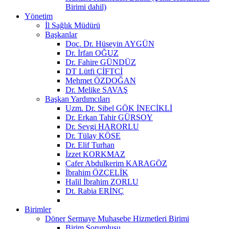
Birimi dahil)
Yönetim
İl Sağlık Müdürü
Başkanlar
Doç. Dr. Hüseyin AYGÜN
Dr. İrfan OĞUZ
Dr. Fahire GÜNDÜZ
DT Lütfi ÇİFTCİ
Mehmet ÖZDOĞAN
Dr. Melike SAVAŞ
Başkan Yardımcıları
Uzm. Dr. Sibel GÖK İNECİKLİ
Dr. Erkan Tahir GÜRSOY
Dr. Sevgi HARORLU
Dr. Tülay KÖSE
Dr. Elif Turhan
İzzet KORKMAZ
Cafer Abdulkerim KARAGÖZ
İbrahim ÖZÇELİK
Halil İbrahim ZORLU
Dt. Rabia ERİNÇ
Birimler
Döner Sermaye Muhasebe Hizmetleri Birimi
Birim Sorumlusu