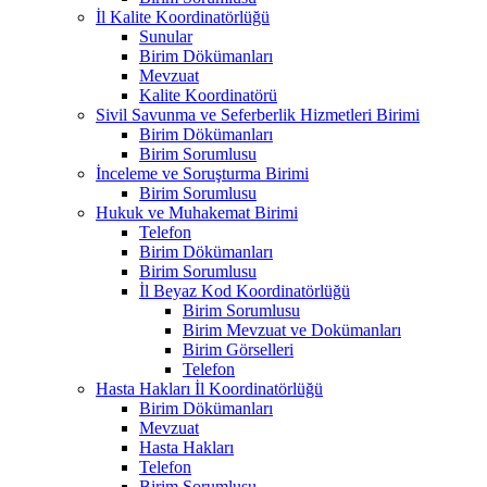
İl Kalite Koordinatörlüğü
Sunular
Birim Dökümanları
Mevzuat
Kalite Koordinatörü
Sivil Savunma ve Seferberlik Hizmetleri Birimi
Birim Dökümanları
Birim Sorumlusu
İnceleme ve Soruşturma Birimi
Birim Sorumlusu
Hukuk ve Muhakemat Birimi
Telefon
Birim Dökümanları
Birim Sorumlusu
İl Beyaz Kod Koordinatörlüğü
Birim Sorumlusu
Birim Mevzuat ve Dokümanları
Birim Görselleri
Telefon
Hasta Hakları İl Koordinatörlüğü
Birim Dökümanları
Mevzuat
Hasta Hakları
Telefon
Birim Sorumlusu