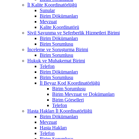
İl Kalite Koordinatörlüğü
Sunular
Birim Dökümanları
Mevzuat
Kalite Koordinatörü
Sivil Savunma ve Seferberlik Hizmetleri Birimi
Birim Dökümanları
Birim Sorumlusu
İnceleme ve Soruşturma Birimi
Birim Sorumlusu
Hukuk ve Muhakemat Birimi
Telefon
Birim Dökümanları
Birim Sorumlusu
İl Beyaz Kod Koordinatörlüğü
Birim Sorumlusu
Birim Mevzuat ve Dokümanları
Birim Görselleri
Telefon
Hasta Hakları İl Koordinatörlüğü
Birim Dökümanları
Mevzuat
Hasta Hakları
Telefon
Birim Sorumlusu