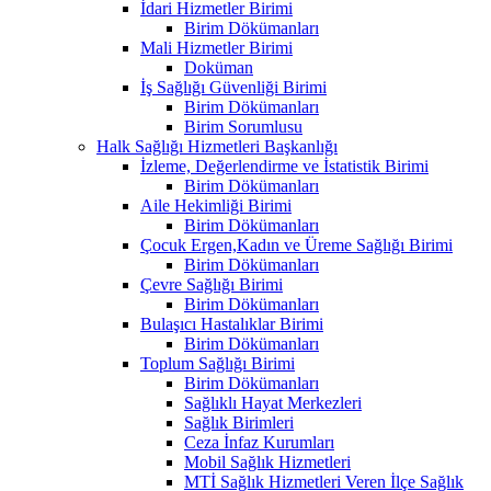
İdari Hizmetler Birimi
Birim Dökümanları
Mali Hizmetler Birimi
Doküman
İş Sağlığı Güvenliği Birimi
Birim Dökümanları
Birim Sorumlusu
Halk Sağlığı Hizmetleri Başkanlığı
İzleme, Değerlendirme ve İstatistik Birimi
Birim Dökümanları
Aile Hekimliği Birimi
Birim Dökümanları
Çocuk Ergen,Kadın ve Üreme Sağlığı Birimi
Birim Dökümanları
Çevre Sağlığı Birimi
Birim Dökümanları
Bulaşıcı Hastalıklar Birimi
Birim Dökümanları
Toplum Sağlığı Birimi
Birim Dökümanları
Sağlıklı Hayat Merkezleri
Sağlık Birimleri
Ceza İnfaz Kurumları
Mobil Sağlık Hizmetleri
MTİ Sağlık Hizmetleri Veren İlçe Sağlık