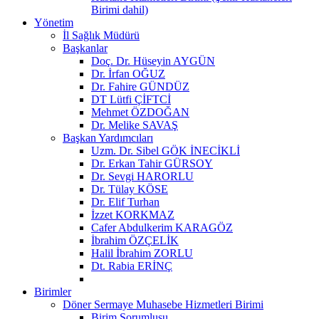
Birimi dahil)
Yönetim
İl Sağlık Müdürü
Başkanlar
Doç. Dr. Hüseyin AYGÜN
Dr. İrfan OĞUZ
Dr. Fahire GÜNDÜZ
DT Lütfi ÇİFTCİ
Mehmet ÖZDOĞAN
Dr. Melike SAVAŞ
Başkan Yardımcıları
Uzm. Dr. Sibel GÖK İNECİKLİ
Dr. Erkan Tahir GÜRSOY
Dr. Sevgi HARORLU
Dr. Tülay KÖSE
Dr. Elif Turhan
İzzet KORKMAZ
Cafer Abdulkerim KARAGÖZ
İbrahim ÖZÇELİK
Halil İbrahim ZORLU
Dt. Rabia ERİNÇ
Birimler
Döner Sermaye Muhasebe Hizmetleri Birimi
Birim Sorumlusu