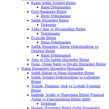
Kamu Sağlık Tesisleri Birimi
Birim Dökümanları
Özel Hastaneler Birimi
Birim Dökümanları
Sağlık Hizmetleri Birimi
Dokuman
Tıbbi Cihaz ve Biyomedikal Birimi
Dokümanlar
Eczacılık Birimi
Birim Dökümanları
Sağlık Hizmetleri, İzleme Değerlendirme ve
Denetim Birimi
Birim Dökümanları
Ağız ve Diş Sağlığı Hizmetleri Birimi
Doku, Organ Nakli ve Diyaliz Hizmetleri Birimi
Kamu Hastaneleri Hizmetleri Başkanlığı
Sağlık Bakım ve Hasta Hizmetleri Birimi
Sağlık Tesisleri Değerlendirme ve Geliştirme
Birimi
Tedarik, Planlama, Stok ve Lojistik Yönetimi
Birimi
İstatistik, Analiz ve Raporlama Birimi (Finansal
Analiz ve Faturalandırma Birimi dahil)
Doküman
Hastane Hizmetleri Birimi (Şehir Hastaneleri