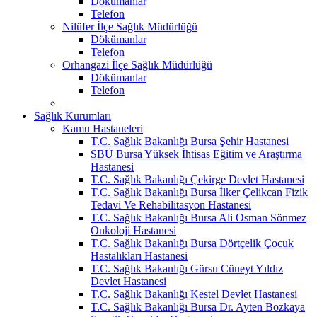
Dökümanlar
Telefon
Nilüfer İlçe Sağlık Müdürlüğü
Dökümanlar
Telefon
Orhangazi İlçe Sağlık Müdürlüğü
Dökümanlar
Telefon
Sağlık Kurumları
Kamu Hastaneleri
T.C. Sağlık Bakanlığı Bursa Şehir Hastanesi
SBÜ Bursa Yüksek İhtisas Eğitim ve Araştırma
Hastanesi
T.C. Sağlık Bakanlığı Çekirge Devlet Hastanesi
T.C. Sağlık Bakanlığı Bursa İlker Çelikcan Fizik
Tedavi Ve Rehabilitasyon Hastanesi
T.C. Sağlık Bakanlığı Bursa Ali Osman Sönmez
Onkoloji Hastanesi
T.C. Sağlık Bakanlığı Bursa Dörtçelik Çocuk
Hastalıkları Hastanesi
T.C. Sağlık Bakanlığı Gürsu Cüneyt Yıldız
Devlet Hastanesi
T.C. Sağlık Bakanlığı Kestel Devlet Hastanesi
T.C. Sağlık Bakanlığı Bursa Dr. Ayten Bozkaya