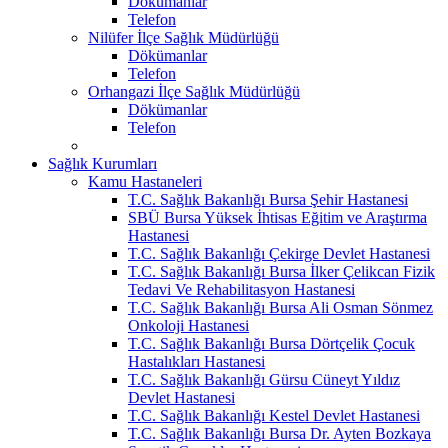
Dökümanlar
Telefon
Nilüfer İlçe Sağlık Müdürlüğü
Dökümanlar
Telefon
Orhangazi İlçe Sağlık Müdürlüğü
Dökümanlar
Telefon
Sağlık Kurumları
Kamu Hastaneleri
T.C. Sağlık Bakanlığı Bursa Şehir Hastanesi
SBÜ Bursa Yüksek İhtisas Eğitim ve Araştırma
Hastanesi
T.C. Sağlık Bakanlığı Çekirge Devlet Hastanesi
T.C. Sağlık Bakanlığı Bursa İlker Çelikcan Fizik
Tedavi Ve Rehabilitasyon Hastanesi
T.C. Sağlık Bakanlığı Bursa Ali Osman Sönmez
Onkoloji Hastanesi
T.C. Sağlık Bakanlığı Bursa Dörtçelik Çocuk
Hastalıkları Hastanesi
T.C. Sağlık Bakanlığı Gürsu Cüneyt Yıldız
Devlet Hastanesi
T.C. Sağlık Bakanlığı Kestel Devlet Hastanesi
T.C. Sağlık Bakanlığı Bursa Dr. Ayten Bozkaya