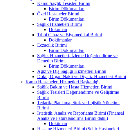
Kamu Sağlık Tesisleri Birimi
Birim Dökümanları
Özel Hastaneler Birimi
Birim Dökümanları
Sağlık Hizmetleri Birimi
Dokuman
Tıbbi Cihaz ve Biyomedikal Birimi
Dokümanlar
Eczacılık Birimi
Birim Dökümanları
Sağlık Hizmetleri, İzleme Değerlendirme ve
Denetim Birimi
Birim Dökümanları
Ağız ve Diş Sağlığı Hizmetleri Birimi
Doku, Organ Nakli ve Diyaliz Hizmetleri Birimi
Kamu Hastaneleri Hizmetleri Başkanlığı
Sağlık Bakım ve Hasta Hizmetleri Birimi
Sağlık Tesisleri Değerlendirme ve Geliştirme
Birimi
Tedarik, Planlama, Stok ve Lojistik Yönetimi
Birimi
İstatistik, Analiz ve Raporlama Birimi (Finansal
Analiz ve Faturalandırma Birimi dahil)
Doküman
Hastane Hizmetleri Birimi (Şehir Hastaneleri