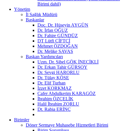
Birimi dahil)
Yönetim
İl Sağlık Müdürü
Başkanlar
Doç. Dr. Hüseyin AYGÜN
Dr. İrfan OĞUZ
Dr. Fahire GÜNDÜZ
DT Lütfi ÇİFTCİ
Mehmet ÖZDOĞAN
Dr. Melike SAVAŞ
Başkan Yardımcıları
Uzm. Dr. Sibel GÖK İNECİKLİ
Dr. Erkan Tahir GÜRSOY
Dr. Sevgi HARORLU
Dr. Tülay KÖSE
Dr. Elif Turhan
İzzet KORKMAZ
Cafer Abdulkerim KARAGÖZ
İbrahim ÖZÇELİK
Halil İbrahim ZORLU
Dt. Rabia ERİNÇ
Birimler
Döner Sermaye Muhasebe Hizmetleri Birimi
Birim Sorumlusu