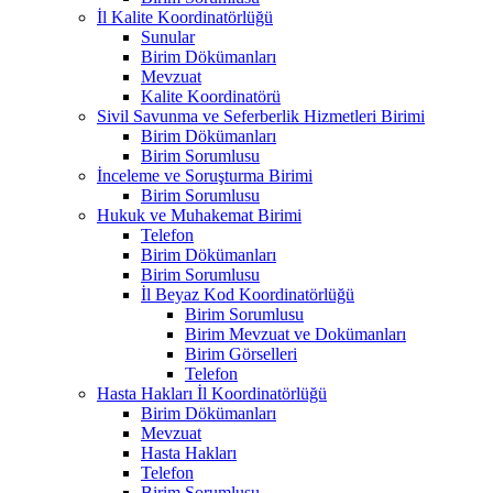
İl Kalite Koordinatörlüğü
Sunular
Birim Dökümanları
Mevzuat
Kalite Koordinatörü
Sivil Savunma ve Seferberlik Hizmetleri Birimi
Birim Dökümanları
Birim Sorumlusu
İnceleme ve Soruşturma Birimi
Birim Sorumlusu
Hukuk ve Muhakemat Birimi
Telefon
Birim Dökümanları
Birim Sorumlusu
İl Beyaz Kod Koordinatörlüğü
Birim Sorumlusu
Birim Mevzuat ve Dokümanları
Birim Görselleri
Telefon
Hasta Hakları İl Koordinatörlüğü
Birim Dökümanları
Mevzuat
Hasta Hakları
Telefon
Birim Sorumlusu