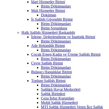
İdari Hizmetler Birimi
Birim Dökümanları
Mali Hizmetler Birimi
Doküman
İş Sağlığı Güvenliği Birimi
Birim Dökümanları
Birim Sorumlusu
Halk Sağlığı Hizmetleri Başkanlığı
İzleme, Değerlendirme ve İstatistik Birimi
Birim Dökümanları
Aile Hekimliği Birimi
Birim Dökümanları
Çocuk Ergen,Kadın ve Üreme Sağlığı Birimi
Birim Dökümanları
Çevre Sağlığı Birimi
Birim Dökümanları
Bulaşıcı Hastalıklar Birimi
Birim Dökümanları
Toplum Sağlığı Birimi
Birim Dökümanları
Sağlıklı Hayat Merkezleri
Sağlık Birimleri
Ceza İnfaz Kurumları
Mobil Sağlık Hizmetleri
MTİ Sağlık Hizmetleri Veren İlçe Sağlık