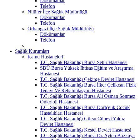
Dökümanlar
Telefon
Nilüfer İlçe Sağlık Müdürlüğü
Dökümanlar
Telefon
Orhangazi İlçe Sağlık Müdürlüğü
Dökümanlar
Telefon
Sağlık Kurumları
Kamu Hastaneleri
T.C. Sağlık Bakanlığı Bursa Şehir Hastanesi
SBÜ Bursa Yüksek İhtisas Eğitim ve Araştırma
Hastanesi
T.C. Sağlık Bakanlığı Çekirge Devlet Hastanesi
T.C. Sağlık Bakanlığı Bursa İlker Çelikcan Fizik
Tedavi Ve Rehabilitasyon Hastanesi
T.C. Sağlık Bakanlığı Bursa Ali Osman Sönmez
Onkoloji Hastanesi
T.C. Sağlık Bakanlığı Bursa Dörtçelik Çocuk
Hastalıkları Hastanesi
T.C. Sağlık Bakanlığı Gürsu Cüneyt Yıldız
Devlet Hastanesi
T.C. Sağlık Bakanlığı Kestel Devlet Hastanesi
T.C. Sağlık Bakanlığı Bursa Dr. Ayten Bozkaya