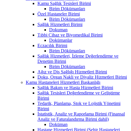
Kamu Sağlık Tesisleri Birimi
Birim Dökümanları
Özel Hastaneler Birimi
Birim Dökümanları
Sağlık Hizmetleri Birimi
Dokuman
Tıbbi Cihaz ve Biyomedikal Birimi
Dokümanlar
Eczacılık Birimi
Birim Dökümanları
Sağlık Hizmetleri, İzleme Değerlendirme ve
Denetim Birimi
Birim Dökümanları
Ağız ve Diş Sağlığı Hizmetleri Birimi
Doku, Organ Nakli ve Diyaliz Hizmetleri Birimi
Kamu Hastaneleri Hizmetleri Başkanlığı
Sağlık Bakım ve Hasta Hizmetleri Birimi
Sağlık Tesisleri Değerlendirme ve Geliştirme
Birimi
Tedarik, Planlama, Stok ve Lojistik Yönetimi
Birimi
İstatistik, Analiz ve Raporlama Birimi (Finansal
Analiz ve Faturalandırma Birimi dahil)
Doküman
Hastane Hizmetleri Birimi (Şehir Hastaneleri