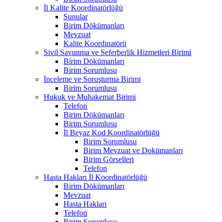
İl Kalite Koordinatörlüğü
Sunular
Birim Dökümanları
Mevzuat
Kalite Koordinatörü
Sivil Savunma ve Seferberlik Hizmetleri Birimi
Birim Dökümanları
Birim Sorumlusu
İnceleme ve Soruşturma Birimi
Birim Sorumlusu
Hukuk ve Muhakemat Birimi
Telefon
Birim Dökümanları
Birim Sorumlusu
İl Beyaz Kod Koordinatörlüğü
Birim Sorumlusu
Birim Mevzuat ve Dokümanları
Birim Görselleri
Telefon
Hasta Hakları İl Koordinatörlüğü
Birim Dökümanları
Mevzuat
Hasta Hakları
Telefon
Birim Sorumlusu