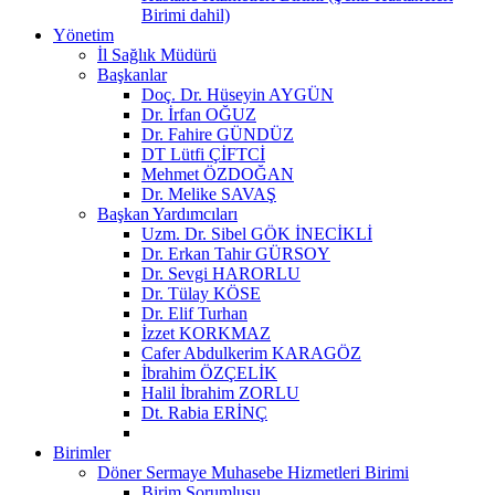
Birimi dahil)
Yönetim
İl Sağlık Müdürü
Başkanlar
Doç. Dr. Hüseyin AYGÜN
Dr. İrfan OĞUZ
Dr. Fahire GÜNDÜZ
DT Lütfi ÇİFTCİ
Mehmet ÖZDOĞAN
Dr. Melike SAVAŞ
Başkan Yardımcıları
Uzm. Dr. Sibel GÖK İNECİKLİ
Dr. Erkan Tahir GÜRSOY
Dr. Sevgi HARORLU
Dr. Tülay KÖSE
Dr. Elif Turhan
İzzet KORKMAZ
Cafer Abdulkerim KARAGÖZ
İbrahim ÖZÇELİK
Halil İbrahim ZORLU
Dt. Rabia ERİNÇ
Birimler
Döner Sermaye Muhasebe Hizmetleri Birimi
Birim Sorumlusu