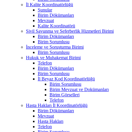
İl Kalite Koordinatörlüğü
Sunular
Birim Dökümanları
Mevzuat
Kalite Koordinatörü
Sivil Savunma ve Seferberlik Hizmetleri Birimi
Birim Dökümanları
Birim Sorumlusu
İnceleme ve Soruşturma Birimi
Birim Sorumlusu
Hukuk ve Muhakemat Birimi
Telefon
Birim Dökümanları
Birim Sorumlusu
İl Beyaz Kod Koordinatörlüğü
Birim Sorumlusu
Birim Mevzuat ve Dokümanları
Birim Görselleri
Telefon
Hasta Hakları İl Koordinatörlüğü
Birim Dökümanları
Mevzuat
Hasta Hakları
Telefon
Birim Sorumlusu