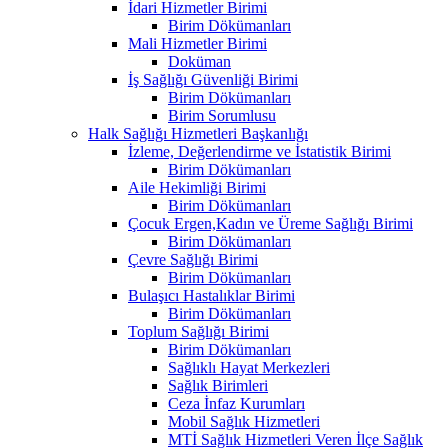
İdari Hizmetler Birimi
Birim Dökümanları
Mali Hizmetler Birimi
Doküman
İş Sağlığı Güvenliği Birimi
Birim Dökümanları
Birim Sorumlusu
Halk Sağlığı Hizmetleri Başkanlığı
İzleme, Değerlendirme ve İstatistik Birimi
Birim Dökümanları
Aile Hekimliği Birimi
Birim Dökümanları
Çocuk Ergen,Kadın ve Üreme Sağlığı Birimi
Birim Dökümanları
Çevre Sağlığı Birimi
Birim Dökümanları
Bulaşıcı Hastalıklar Birimi
Birim Dökümanları
Toplum Sağlığı Birimi
Birim Dökümanları
Sağlıklı Hayat Merkezleri
Sağlık Birimleri
Ceza İnfaz Kurumları
Mobil Sağlık Hizmetleri
MTİ Sağlık Hizmetleri Veren İlçe Sağlık