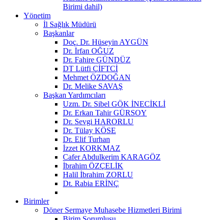
Birimi dahil)
Yönetim
İl Sağlık Müdürü
Başkanlar
Doç. Dr. Hüseyin AYGÜN
Dr. İrfan OĞUZ
Dr. Fahire GÜNDÜZ
DT Lütfi ÇİFTCİ
Mehmet ÖZDOĞAN
Dr. Melike SAVAŞ
Başkan Yardımcıları
Uzm. Dr. Sibel GÖK İNECİKLİ
Dr. Erkan Tahir GÜRSOY
Dr. Sevgi HARORLU
Dr. Tülay KÖSE
Dr. Elif Turhan
İzzet KORKMAZ
Cafer Abdulkerim KARAGÖZ
İbrahim ÖZÇELİK
Halil İbrahim ZORLU
Dt. Rabia ERİNÇ
Birimler
Döner Sermaye Muhasebe Hizmetleri Birimi
Birim Sorumlusu