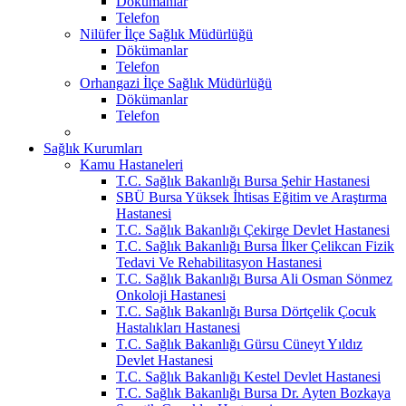
Dökümanlar
Telefon
Nilüfer İlçe Sağlık Müdürlüğü
Dökümanlar
Telefon
Orhangazi İlçe Sağlık Müdürlüğü
Dökümanlar
Telefon
Sağlık Kurumları
Kamu Hastaneleri
T.C. Sağlık Bakanlığı Bursa Şehir Hastanesi
SBÜ Bursa Yüksek İhtisas Eğitim ve Araştırma
Hastanesi
T.C. Sağlık Bakanlığı Çekirge Devlet Hastanesi
T.C. Sağlık Bakanlığı Bursa İlker Çelikcan Fizik
Tedavi Ve Rehabilitasyon Hastanesi
T.C. Sağlık Bakanlığı Bursa Ali Osman Sönmez
Onkoloji Hastanesi
T.C. Sağlık Bakanlığı Bursa Dörtçelik Çocuk
Hastalıkları Hastanesi
T.C. Sağlık Bakanlığı Gürsu Cüneyt Yıldız
Devlet Hastanesi
T.C. Sağlık Bakanlığı Kestel Devlet Hastanesi
T.C. Sağlık Bakanlığı Bursa Dr. Ayten Bozkaya