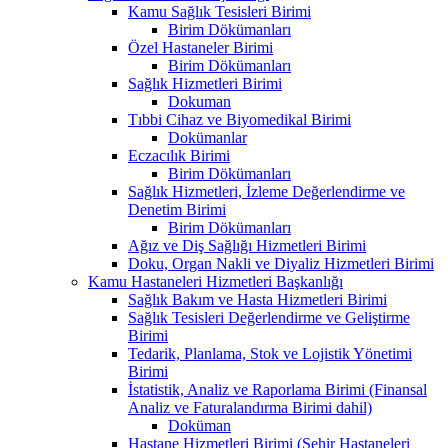
Kamu Sağlık Tesisleri Birimi
Birim Dökümanları
Özel Hastaneler Birimi
Birim Dökümanları
Sağlık Hizmetleri Birimi
Dokuman
Tıbbi Cihaz ve Biyomedikal Birimi
Dokümanlar
Eczacılık Birimi
Birim Dökümanları
Sağlık Hizmetleri, İzleme Değerlendirme ve
Denetim Birimi
Birim Dökümanları
Ağız ve Diş Sağlığı Hizmetleri Birimi
Doku, Organ Nakli ve Diyaliz Hizmetleri Birimi
Kamu Hastaneleri Hizmetleri Başkanlığı
Sağlık Bakım ve Hasta Hizmetleri Birimi
Sağlık Tesisleri Değerlendirme ve Geliştirme
Birimi
Tedarik, Planlama, Stok ve Lojistik Yönetimi
Birimi
İstatistik, Analiz ve Raporlama Birimi (Finansal
Analiz ve Faturalandırma Birimi dahil)
Doküman
Hastane Hizmetleri Birimi (Şehir Hastaneleri