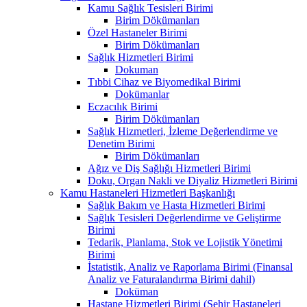
Kamu Sağlık Tesisleri Birimi
Birim Dökümanları
Özel Hastaneler Birimi
Birim Dökümanları
Sağlık Hizmetleri Birimi
Dokuman
Tıbbi Cihaz ve Biyomedikal Birimi
Dokümanlar
Eczacılık Birimi
Birim Dökümanları
Sağlık Hizmetleri, İzleme Değerlendirme ve
Denetim Birimi
Birim Dökümanları
Ağız ve Diş Sağlığı Hizmetleri Birimi
Doku, Organ Nakli ve Diyaliz Hizmetleri Birimi
Kamu Hastaneleri Hizmetleri Başkanlığı
Sağlık Bakım ve Hasta Hizmetleri Birimi
Sağlık Tesisleri Değerlendirme ve Geliştirme
Birimi
Tedarik, Planlama, Stok ve Lojistik Yönetimi
Birimi
İstatistik, Analiz ve Raporlama Birimi (Finansal
Analiz ve Faturalandırma Birimi dahil)
Doküman
Hastane Hizmetleri Birimi (Şehir Hastaneleri