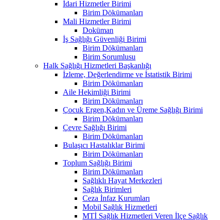
İdari Hizmetler Birimi
Birim Dökümanları
Mali Hizmetler Birimi
Doküman
İş Sağlığı Güvenliği Birimi
Birim Dökümanları
Birim Sorumlusu
Halk Sağlığı Hizmetleri Başkanlığı
İzleme, Değerlendirme ve İstatistik Birimi
Birim Dökümanları
Aile Hekimliği Birimi
Birim Dökümanları
Çocuk Ergen,Kadın ve Üreme Sağlığı Birimi
Birim Dökümanları
Çevre Sağlığı Birimi
Birim Dökümanları
Bulaşıcı Hastalıklar Birimi
Birim Dökümanları
Toplum Sağlığı Birimi
Birim Dökümanları
Sağlıklı Hayat Merkezleri
Sağlık Birimleri
Ceza İnfaz Kurumları
Mobil Sağlık Hizmetleri
MTİ Sağlık Hizmetleri Veren İlçe Sağlık