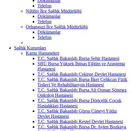
Dökümanlar
Telefon
Nilüfer İlçe Sağlık Müdürlüğü
Dökümanlar
Telefon
Orhangazi İlçe Sağlık Müdürlüğü
Dökümanlar
Telefon
Sağlık Kurumları
Kamu Hastaneleri
T.C. Sağlık Bakanlığı Bursa Şehir Hastanesi
SBÜ Bursa Yüksek İhtisas Eğitim ve Araştırma
Hastanesi
T.C. Sağlık Bakanlığı Çekirge Devlet Hastanesi
T.C. Sağlık Bakanlığı Bursa İlker Çelikcan Fizik
Tedavi Ve Rehabilitasyon Hastanesi
T.C. Sağlık Bakanlığı Bursa Ali Osman Sönmez
Onkoloji Hastanesi
T.C. Sağlık Bakanlığı Bursa Dörtçelik Çocuk
Hastalıkları Hastanesi
T.C. Sağlık Bakanlığı Gürsu Cüneyt Yıldız
Devlet Hastanesi
T.C. Sağlık Bakanlığı Kestel Devlet Hastanesi
T.C. Sağlık Bakanlığı Bursa Dr. Ayten Bozkaya