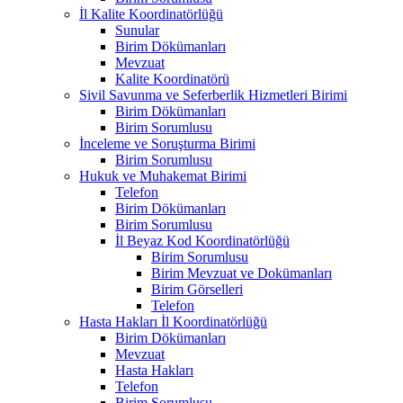
İl Kalite Koordinatörlüğü
Sunular
Birim Dökümanları
Mevzuat
Kalite Koordinatörü
Sivil Savunma ve Seferberlik Hizmetleri Birimi
Birim Dökümanları
Birim Sorumlusu
İnceleme ve Soruşturma Birimi
Birim Sorumlusu
Hukuk ve Muhakemat Birimi
Telefon
Birim Dökümanları
Birim Sorumlusu
İl Beyaz Kod Koordinatörlüğü
Birim Sorumlusu
Birim Mevzuat ve Dokümanları
Birim Görselleri
Telefon
Hasta Hakları İl Koordinatörlüğü
Birim Dökümanları
Mevzuat
Hasta Hakları
Telefon
Birim Sorumlusu