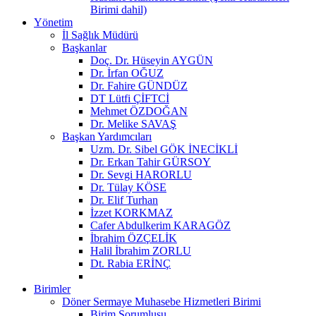
Birimi dahil)
Yönetim
İl Sağlık Müdürü
Başkanlar
Doç. Dr. Hüseyin AYGÜN
Dr. İrfan OĞUZ
Dr. Fahire GÜNDÜZ
DT Lütfi ÇİFTCİ
Mehmet ÖZDOĞAN
Dr. Melike SAVAŞ
Başkan Yardımcıları
Uzm. Dr. Sibel GÖK İNECİKLİ
Dr. Erkan Tahir GÜRSOY
Dr. Sevgi HARORLU
Dr. Tülay KÖSE
Dr. Elif Turhan
İzzet KORKMAZ
Cafer Abdulkerim KARAGÖZ
İbrahim ÖZÇELİK
Halil İbrahim ZORLU
Dt. Rabia ERİNÇ
Birimler
Döner Sermaye Muhasebe Hizmetleri Birimi
Birim Sorumlusu